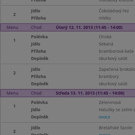
Jídlo
Čokoládový řez
2
Příloha
mléko
Menu
Chod
Úterý 12. 11. 2013 (11:45 - 14:00)
Polévka
čínská
1
Jídlo
Sekaná
Příloha
bramborová kaše
Doplněk
okurkový salát
Jídlo
Zapečená brokoli
2
Příloha
brambory
Doplněk
okurkový salát
Menu
Chod
Středa 13. 11. 2013 (11:45 - 14:00)
Polévka
Zeleninová
1
Jídlo
Halušky se zelím
Doplněk
ovoce
Jídlo
Bretaňské fazole
2
Doplněk
ovoce