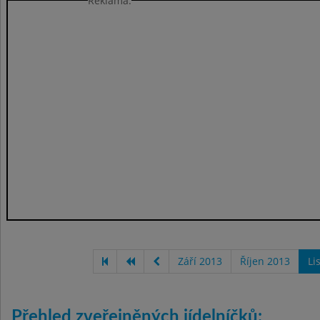
Reklama:
Září 2013
Říjen 2013
Li
Přehled zveřejněných jídelníčků: