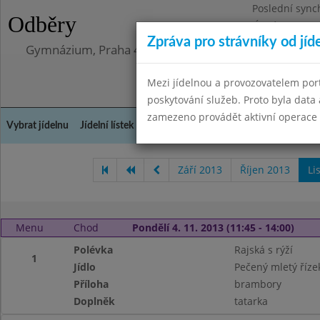
Poslední sync
Odběry
Úterý 12.5.202
Zpráva pro strávníky od jíd
Gymnázium, Praha 4, Budějovická 680
Mezi jídelnou a provozovatelem por
poskytování služeb. Proto byla dat
zamezeno provádět aktivní operace (
Vybrat jídelnu
Jídelní lístek
Historie
Kontakty a informace
Doch
Září 2013
Říjen 2013
Li
Menu
Chod
Pondělí 4. 11. 2013 (11:45 - 14:00)
Polévka
Rajská s rýží
1
Jídlo
Pečený mletý říze
Příloha
brambory
Doplněk
tatarka