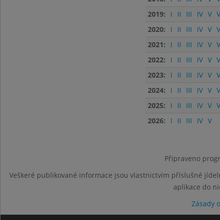
2019:
I
II
III
IV
V
V
2020:
I
II
III
IV
V
V
2021:
I
II
III
IV
V
V
2022:
I
II
III
IV
V
V
2023:
I
II
III
IV
V
V
2024:
I
II
III
IV
V
V
2025:
I
II
III
IV
V
V
2026:
I
II
III
IV
V
Připraveno progr
Veškeré publikované informace jsou vlastnictvím příslušné jídel
aplikace do n
Zásady 