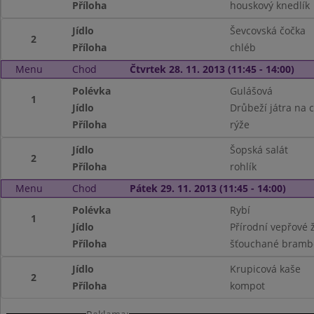
Příloha
houskový knedlík
Jídlo
Ševcovská čočka
2
Příloha
chléb
Menu
Chod
Čtvrtek 28. 11. 2013 (11:45 - 14:00)
Polévka
Gulášová
1
Jídlo
Drůbeží játra na 
Příloha
rýže
Jídlo
Šopská salát
2
Příloha
rohlík
Menu
Chod
Pátek 29. 11. 2013 (11:45 - 14:00)
Polévka
Rybí
1
Jídlo
Přírodní vepřové 
Příloha
šťouchané bramb
Jídlo
Krupicová kaše
2
Příloha
kompot