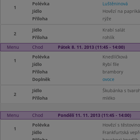
Polévka
Luštěninová
1
Jídlo
Hovězí na papriká
Příloha
rýže
Jídlo
Krabí salát
2
Příloha
rohlík
Menu
Chod
Pátek 8. 11. 2013 (11:45 - 14:00)
Polévka
Knedlíčková
1
Jídlo
Rybí file
Příloha
brambory
Doplněk
ovoce
Jídlo
Škubánka s tvar
2
Příloha
mléko
Menu
Chod
Pondělí 11. 11. 2013 (11:45 - 14:00)
Polévka
Hovězí s těstovin
1
Jídlo
Frankfurtská vep
Příloha
houskový knedlík