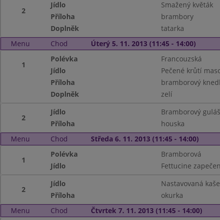
Jídlo
Smažený květák
2
Příloha
brambory
Doplněk
tatarka
Menu
Chod
Úterý 5. 11. 2013 (11:45 - 14:00)
Polévka
Francouzská
1
Jídlo
Pečené krůtí mas
Příloha
bramborový knedl
Doplněk
zelí
Jídlo
Bramborový gulá
2
Příloha
houska
Menu
Chod
Středa 6. 11. 2013 (11:45 - 14:00)
Polévka
Bramborová
1
Jídlo
Fettucine zapeče
Jídlo
Nastavovaná kaše
2
Příloha
okurka
Menu
Chod
Čtvrtek 7. 11. 2013 (11:45 - 14:00)