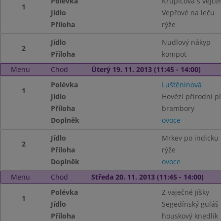
Polévka
Krupicová s vejc
1
Jídlo
Vepřové na leču
Příloha
rýže
Jídlo
Nudlový nákyp
2
Příloha
kompot
Menu
Chod
Úterý 19. 11. 2013 (11:45 - 14:00)
Polévka
Luštěninová
1
Jídlo
Hovězí přírodní p
Příloha
brambory
Doplněk
ovoce
Jídlo
Mrkev po indicku
2
Příloha
rýže
Doplněk
ovoce
Menu
Chod
Středa 20. 11. 2013 (11:45 - 14:00)
Polévka
Z vaječné jíšky
1
Jídlo
Segedínský guláš
Příloha
houskový knedlík