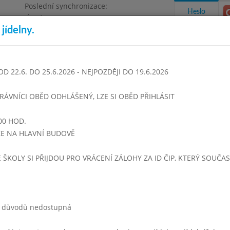
Poslední synchronizace:
Heslo
Úterý 28.7.2026 15:19
jídelny.
Omezení objednávek
 Beneše, Praha - Čakovice
22.6. DO 25.6.2026 - NEJPOZDĚJI DO 19.6.2026
takty a informace
Docházka
Aktivity
TRÁVNÍCI OBĚD ODHLÁŠENÝ, LZE SI OBĚD PŘIHLÁSIT
00 HOD.
rven 2013
Srpen 2013
Září 2013
Říjen 2013
Listopad 2
UZE NA HLAVNÍ BUDOVĚ
Týden 36
E ŠKOLY SI PŘIJDOU PRO VRÁCENÍ ZÁLOHY ZA ID ČIP, KTERÝ SOUČA
0 - 14:00)
Hovězí s těstovinou
Vepřová kýta po staročesku
Šťouchané brambory s cibulkou
ch důvodů nedostupná
Čaj,voda