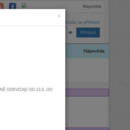
Nápověda
Close
×
Nemůžu se přihlásit
Nápověda
013
SNĚ ODEVZDAJÍ OD 22.6. DO