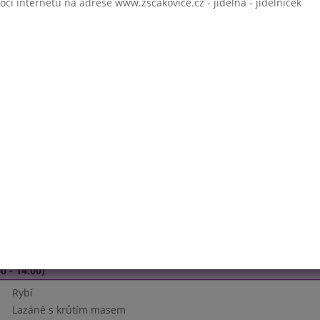
 internetu na adrese www.zscakovice.cz - jídelna - jídelníček
- 14:00)
Frankfurtská
Vejce
Čočka na kyselo,okurka
Nektarinka
Čaj,voda
 - 14:00)
Pórková
Hovězí guláš
Rýže
Jablko
Čaj,mléko,voda
Krupicová kaše s kakaem
0 - 14:00)
Rybí
Lazáně s krůtím masem