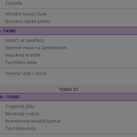
Čaj,voda
Přírodní kuřecí řízek
Brambor,rajské jablko
- 14:00)
Slepičí se zavářkou
Vepřové maso na žampiónech
Houskový knedlík
Čaj,mléko,.voda
Ovocný salát s müsli
Týden 37
0 - 14:00)
Z vaječné jíšky
Moravský vrabec
Bramborový knedlík,špenát
Čaj,mléko,voda