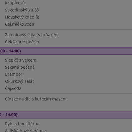
Krupicová
Segedínský guláš
Houskový knedlík
Čaj,mléko,voda
Zeleninový salát s tuňákem
Celozrnné pečivo
00 - 14:00)
Slepičí s vejcem
Sekaná pečeně
Brambor
Okurkový salát
Čaj,voda
Čínské nudle s kuřecím masem
0 - 14:00)
Rybí s houstičkou
Asijská hovězí pánev