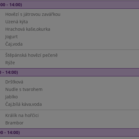
00 - 14:00)
Hovězí s játrovou zavářkou
Uzená kýta
Hrachová kaše,okurka
Jogurt
Čaj,voda
Štěpánská hovězí pečeně
Rýže
 - 14:00)
Dršťková
Nudle s tvarohem
Jablko
Čaj,bílá káva,voda
Králík na hořčici
Brambor
0 - 14:00)