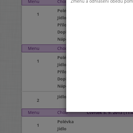
Změnu a odhlášení obědů pomocí
Menu
Chod
Úterý 3. 9. 2013 (11:00 
Polévka
1
Jídlo
Příloha
Doplněk
Nápoj
Menu
Chod
Středa 4. 9. 2013 (11:00
Polévka
1
Jídlo
Příloha
Doplněk
Nápoj
Jídlo
2
Menu
Chod
Čtvrtek 5. 9. 2013 (11:0
Polévka
1
Jídlo