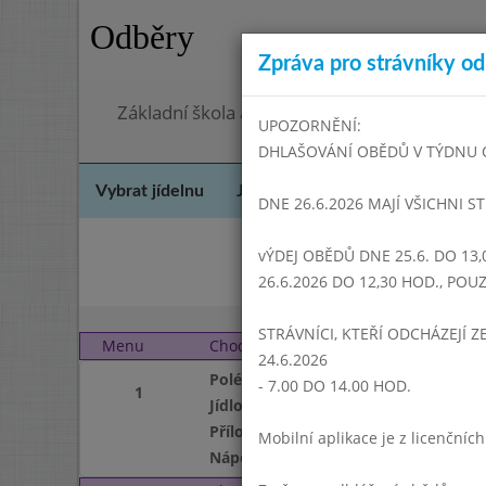
Odběry
Zpráva pro strávníky od 
Základní škola a Mateřská škola Dr. Edvarda
UPOZORNĚNÍ:
DHLAŠOVÁNÍ OBĚDŮ V TÝDNU OD 
Vybrat jídelnu
Jídelní lístek
Historie
Kon
DNE 26.6.2026 MAJÍ VŠICHNI S
vÝDEJ OBĚDŮ DNE 25.6. DO 13,
Če
26.6.2026 DO 12,30 HOD., PO
STRÁVNÍCI, KTEŘÍ ODCHÁZEJÍ Z
Menu
Chod
Pondělí 2. 9. 2013 (11:0
24.6.2026
Polévka
- 7.00 DO 14.00 HOD.
1
Jídlo
Příloha
Mobilní aplikace je z licenční
Nápoj