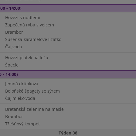
00 - 14:00)
Hovězí s nudlemi
Zapečená ryba s vejcem
Brambor
Sušenka-karamelové lízátko
Čaj,voda
Hovězí plátek na leču
Špecle
0 - 14:00)
Jemná drůbková
Boloňské špagety se sýrem
Čaj,mléko,voda
Bretaňská zelenina na másle
Brambor
Třešňový kompot
Týden 38