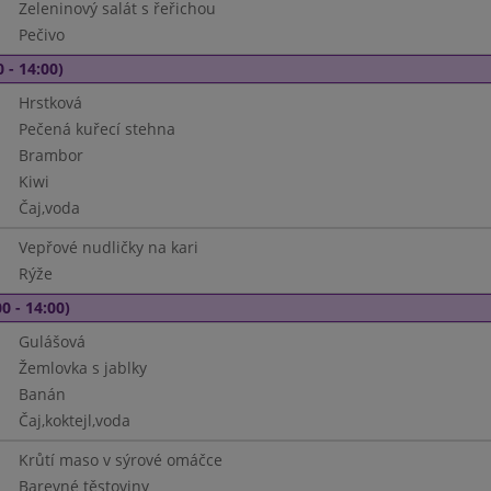
Zeleninový salát s řeřichou
Pečivo
 - 14:00)
Hrstková
Pečená kuřecí stehna
Brambor
Kiwi
Čaj,voda
Vepřové nudličky na kari
Rýže
0 - 14:00)
Gulášová
Žemlovka s jablky
Banán
Čaj,koktejl,voda
Krůtí maso v sýrové omáčce
Barevné těstoviny