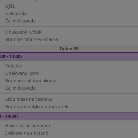
Rýže
Nektarinka
Čaj,mléko,voda
Obalovaný květák
Brambor,tatarská omáčka
Týden 39
00 - 14:00)
Kulajda
Obalovaný losos
Brambor,salátová okurka
Čaj,mléko,voda
Krůtí maso na česneku
Bramb.knedlík,kedlubnové zelí
 - 14:00)
Hovězí se strouháním
Svíčková na smetaně