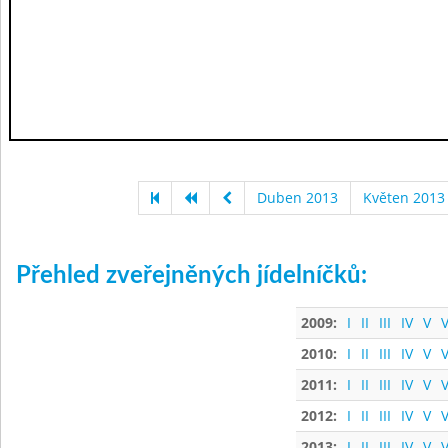
Duben 2013
Květen 2013
Přehled zveřejněných jídelníčků:
2009:
I
II
III
IV
V
V
2010:
I
II
III
IV
V
V
2011:
I
II
III
IV
V
V
2012:
I
II
III
IV
V
V
2013:
I
II
III
IV
V
V