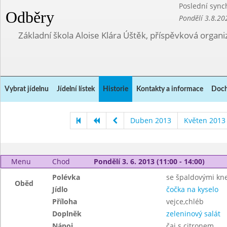
Poslední sync
Odběry
Pondělí 3.8.20
Základní škola Aloise Klára Úštěk, příspěvková organi
Vybrat jídelnu
Jídelní lístek
Historie
Kontakty a informace
Doch
Duben 2013
Květen 2013
Menu
Chod
Pondělí 3. 6. 2013 (11:00 - 14:00)
Polévka
se špaldovými kne
Oběd
Jídlo
čočka na kyselo
Příloha
vejce,chléb
Doplněk
zeleninový salát
Nápoj
čaj s citronem