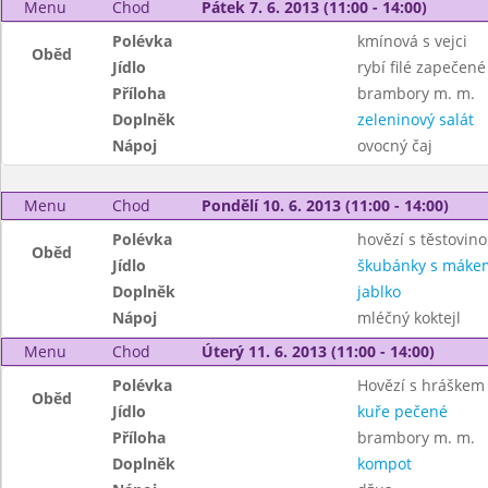
Menu
Chod
Pátek 7. 6. 2013 (11:00 - 14:00)
Polévka
kmínová s vejci
Oběd
Jídlo
rybí filé zapečen
Příloha
brambory m. m.
Doplněk
zeleninový salát
Nápoj
ovocný čaj
Menu
Chod
Pondělí 10. 6. 2013 (11:00 - 14:00)
Polévka
hovězí s těstovin
Oběd
Jídlo
škubánky s máke
Doplněk
jablko
Nápoj
mléčný koktejl
Menu
Chod
Úterý 11. 6. 2013 (11:00 - 14:00)
Polévka
Hovězí s hráškem 
Oběd
Jídlo
kuře pečené
Příloha
brambory m. m.
Doplněk
kompot