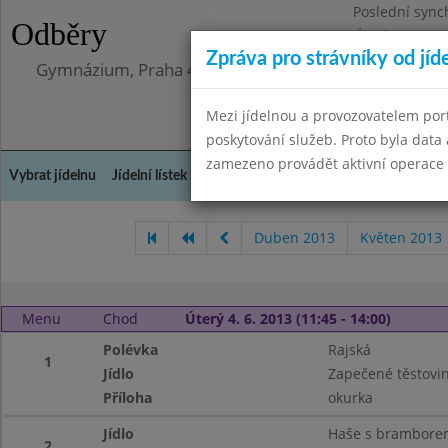
Poslední sync
Odběry
Úterý 12.5.202
Zpráva pro strávníky od jíd
Gymnázium, Praha 4, Budějovická 680
Mezi jídelnou a provozovatelem por
poskytování služeb. Proto byla dat
zamezeno provádět aktivní operace (
Vybrat jídelnu
Jídelní lístek
Historie
Kontakty a informace
Doch
Duben 2013
Květen 2013
Menu
Chod
Úterý 4. 6. 2013 (11:45 - 14:00)
Polévka
Rajská
1
Jídlo
Zapečené těstovi
Příloha
okurka
Jídlo
Haše s brambore
2