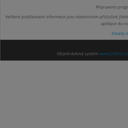
Připraveno progr
Veškeré publikované informace jsou vlastnictvím příslušné jídel
aplikace do n
Zásady 
Objednávkový systém
www.jidelna.c