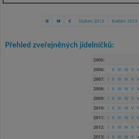
Duben 2013
Květen 2013
Přehled zveřejněných jídelníčků:
2005:
2006:
II
III
IV
V
V
2007:
I
II
III
IV
V
V
2008:
I
II
III
IV
V
V
2009:
I
II
III
IV
V
V
2010:
I
II
III
IV
V
V
2011:
I
II
III
IV
V
V
2012:
I
II
III
IV
V
V
2013:
I
II
III
IV
V
V