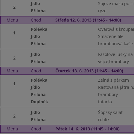
Jídlo
Sojové maso po č
2
Příloha
rýže
Menu
Chod
Středa 12. 6. 2013 (11:45 - 14:00)
Polévka
Ovarová s kroupa
1
Jídlo
Smažené filé
Příloha
bramborová kaše
Jídlo
Fazolové lusky n
2
Příloha
vejce,brambory
Menu
Chod
Čtvrtek 13. 6. 2013 (11:45 - 14:00)
Polévka
Zelná s párkem
1
Jídlo
Rastovaná játra n
Příloha
brambory
Doplněk
tatarka
Jídlo
Šopský salát
2
Příloha
rohlík
Menu
Chod
Pátek 14. 6. 2013 (11:45 - 14:00)