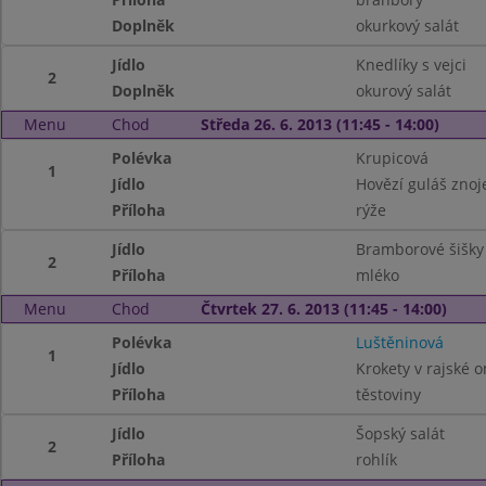
Doplněk
okurkový salát
Jídlo
Knedlíky s vejci
2
Doplněk
okurový salát
Menu
Chod
Středa 26. 6. 2013 (11:45 - 14:00)
Polévka
Krupicová
1
Jídlo
Hovězí guláš zno
Příloha
rýže
Jídlo
Bramborové šišk
2
Příloha
mléko
Menu
Chod
Čtvrtek 27. 6. 2013 (11:45 - 14:00)
Polévka
Luštěninová
1
Jídlo
Krokety v rajské 
Příloha
těstoviny
Jídlo
Šopský salát
2
Příloha
rohlík