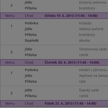
Jídlo
Dušená zelenina
2
Příloha
brambory
Menu
Chod
Středa 19. 6. 2013 (11:45 - 14:00)
Polévka
Kulajda
1
Jídlo
Sekaná pečeně
Příloha
brambory
Doplněk
okurka
Jídlo
Těstovinový salá
2
Příloha
rohlík
Menu
Chod
Čtvrtek 20. 6. 2013 (11:45 - 14:00)
Polévka
Hovězí s játrovou 
1
Jídlo
Vepřové na žamp
Příloha
rýže
Jídlo
Šopský salát
2
Příloha
rohlík
Menu
Chod
Pátek 21. 6. 2013 (11:45 - 14:00)