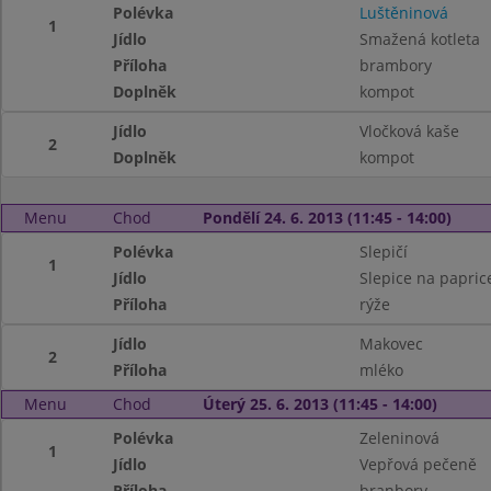
Polévka
Luštěninová
1
Jídlo
Smažená kotleta
Příloha
brambory
Doplněk
kompot
Jídlo
Vločková kaše
2
Doplněk
kompot
Menu
Chod
Pondělí 24. 6. 2013 (11:45 - 14:00)
Polévka
Slepičí
1
Jídlo
Slepice na papric
Příloha
rýže
Jídlo
Makovec
2
Příloha
mléko
Menu
Chod
Úterý 25. 6. 2013 (11:45 - 14:00)
Polévka
Zeleninová
1
Jídlo
Vepřová pečeně
Příloha
branbory