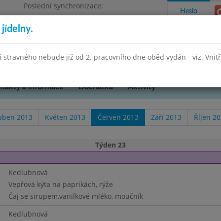
Poslední synchronizace:
Heslo
Pondělí 27.7.2026 13:26
jídelny.
Omezení objednávek
hradní 49
stravného nebude již od 2. pracovního dne oběd vydán - viz. Vnitřn
takty a informace
Docházka
Aktivity
uben 2013
Květen 2013
Červen 2013
Září 2013
Říjen 2
Týden 23
Kedlubnová
Vepřová kýta na paprikách, rýže
Čaj se sirupem,vanilkové mléko, moučník
Kedlubnová