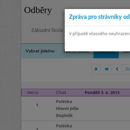
Odběry
Zpráva pro strávníky od 
Základní škola a Mateřská škola, Praha 4, O
V případě včasného neuhrazení 
Vybrat jídelnu
Jídelní lístek
Historie
Kon
D
Menu
Chod
Pondělí 3. 6. 2013
Polévka
1
Hlavní jídlo
Doplněk
Polévka
2