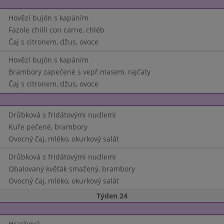
Hovězí bujón s kapáním
Fazole chilli con carne, chléb
Čaj s citronem, džus, ovoce
Hovězí bujón s kapáním
Brambory zapečené s vepř.masem, rajčaty
Čaj s citronem, džus, ovoce
Drůbková s fridátovými nudlemi
Kuře pečené, brambory
Ovocný čaj, mléko, okurkový salát
Drůbková s fridátovými nudlemi
Obalovaný květák smažený, brambory
Ovocný čaj, mléko, okurkový salát
Týden 24
Hrachová