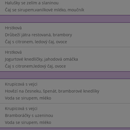
Halušky se zelím a slaninou
Čaj se sirupem,vanilkové mléko, moučník
Hrstková
Drůbeží játra restovaná, brambory
Čaj s citronem, ledový čaj, ovoce
Hrstková
Jogurtové knedlíčky, jahodová omáčka
Čaj s citronem,ledový čaj, ovoce
Krupicová s vejci
Hovězí na česneku, špenát, bramborové knedlíky
Voda se sirupem, mléko
Krupicová s vejci
Bramboráčky s uzeninou
Voda se sirupem, mléko