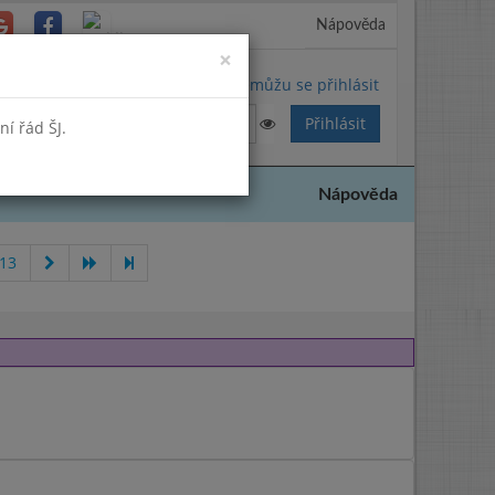
Nápověda
Close
×
Nemůžu se přihlásit
í řád ŠJ.
Nápověda
013