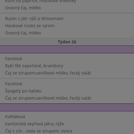
Kuře na paprice, houskové knedlíky
Ovocný čaj, mléko
Bujón s játr rýží a těstovinam
Houbové rizoto se sýrem
Ovocný čaj, mléko
Týden 26
Fazolová
Rybí filé zapečené, brambory
Čaj se sirupem,vanilkové mléko, řecký salát
Fazolová
Špagety po italsku
Čaj se sirupem,vanilkové mléko, řecký salát
Květáková
Kantonská vepřová játra, rýže
Čaj s citr., voda se sirupem, ovoce