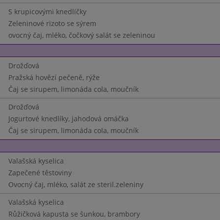
S krupicovými knedlíčky
Zeleninové rizoto se sýrem
ovocný čaj, mléko, čočkový salát se zeleninou
Drožďová
Pražská hovězí pečeně, rýže
Čaj se sirupem, limonáda cola, moučník
Drožďová
Jogurtové knedlíky, jahodová omáčka
Čaj se sirupem, limonáda cola, moučník
Valašská kyselica
Zapečené těstoviny
Ovocný čaj, mléko, salát ze steril.zeleniny
Valašská kyselica
Růžičková kapusta se šunkou, brambory