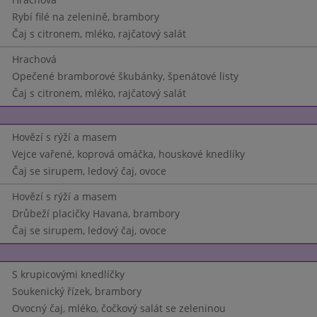
Rybí filé na zelenině, brambory
Čaj s citronem, mléko, rajčatový salát
Hrachová
Opečené bramborové škubánky, špenátové listy
Čaj s citronem, mléko, rajčatový salát
Hovězí s rýží a masem
Vejce vařené, koprová omáčka, houskové knedlíky
Čaj se sirupem, ledový čaj, ovoce
Hovězí s rýží a masem
Drůbeží placičky Havana, brambory
Čaj se sirupem, ledový čaj, ovoce
S krupicovými knedlíčky
Soukenický řízek, brambory
Ovocný čaj, mléko, čočkový salát se zeleninou