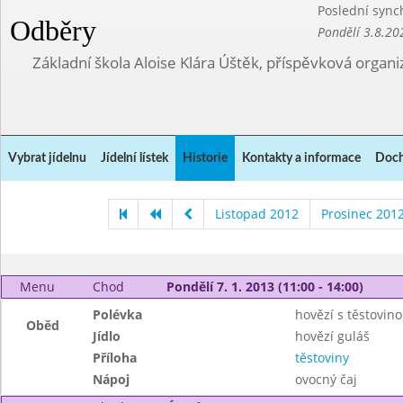
Poslední sync
Odběry
Pondělí 3.8.20
Základní škola Aloise Klára Úštěk, příspěvková organi
Vybrat jídelnu
Jídelní lístek
Historie
Kontakty a informace
Doch
Listopad 2012
Prosinec 201
Menu
Chod
Pondělí 7. 1. 2013 (11:00 - 14:00)
Polévka
hovězí s těstovin
Oběd
Jídlo
hovězí guláš
Příloha
těstoviny
Nápoj
ovocný čaj