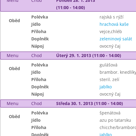
Menu
Chod
Pondělí 28. 1. 2013
(11:00 - 14:00)
Polévka
rajská s rýží
Oběd
Jídlo
hrachová kaše
Příloha
vejce,chléb
Doplněk
zeleninový salát
Nápoj
ovocný čaj
Menu
Chod
Úterý 29. 1. 2013 (11:00 - 14:00)
Polévka
gulášová
Oběd
Jídlo
brambor. knedlík
Příloha
steril. zelí
Doplněk
jablko
Nápoj
ovocný čaj
Menu
Chod
Středa 30. 1. 2013 (11:00 - 14:00)
Polévka
špenátová
Oběd
Jídlo
azu po tatarsku
Příloha
chicche/bramboro
Doplněk
jablko