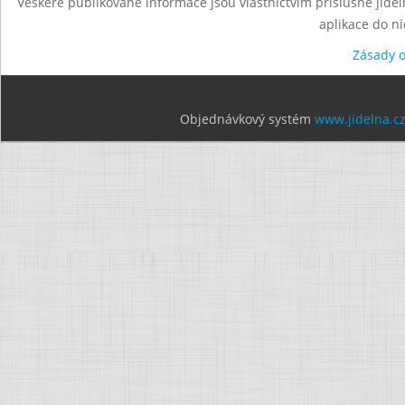
Veškeré publikované informace jsou vlastnictvím příslušné jídel
aplikace do n
Zásady 
Objednávkový systém
www.jidelna.c