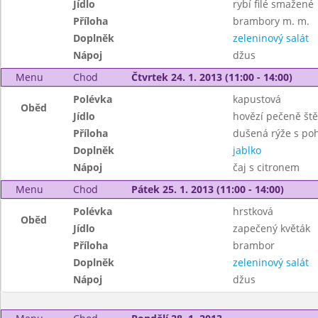
Jídlo
rybí filé smažené
Příloha
brambory m. m.
Doplněk
zeleninový salát
Nápoj
džus
Menu
Chod
Čtvrtek 24. 1. 2013 (11:00 - 14:00)
Polévka
kapustová
Oběd
Jídlo
hovězí pečeně št
Příloha
dušená rýže s po
Doplněk
jablko
Nápoj
čaj s citronem
Menu
Chod
Pátek 25. 1. 2013 (11:00 - 14:00)
Polévka
hrstková
Oběd
Jídlo
zapečený květák
Příloha
brambor
Doplněk
zeleninový salát
Nápoj
džus