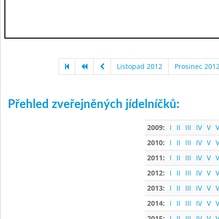
Listopad 2012
Prosinec 201
Přehled zveřejněných jídelníčků:
2009:
I
II
III
IV
V
V
2010:
I
II
III
IV
V
V
2011:
I
II
III
IV
V
V
2012:
I
II
III
IV
V
V
2013:
I
II
III
IV
V
V
2014:
I
II
III
IV
V
V
2015:
I
II
III
IV
V
V