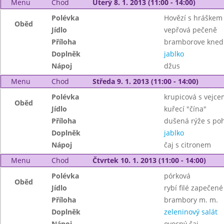
Menu
Chod
Úterý 8. 1. 2013 (11:00 - 14:00)
Polévka
Hovězí s hráškem 
Oběd
Jídlo
vepřová pečeně
Příloha
bramborove knedl
Doplněk
jablko
Nápoj
džus
Menu
Chod
Středa 9. 1. 2013 (11:00 - 14:00)
Polévka
krupicová s vejce
Oběd
Jídlo
kuřecí "čína"
Příloha
dušená rýže s po
Doplněk
jablko
Nápoj
čaj s citronem
Menu
Chod
Čtvrtek 10. 1. 2013 (11:00 - 14:00)
Polévka
pórková
Oběd
Jídlo
rybí filé zapečen
Příloha
brambory m. m.
Doplněk
zeleninový salát
Nápoj
ovocný čaj