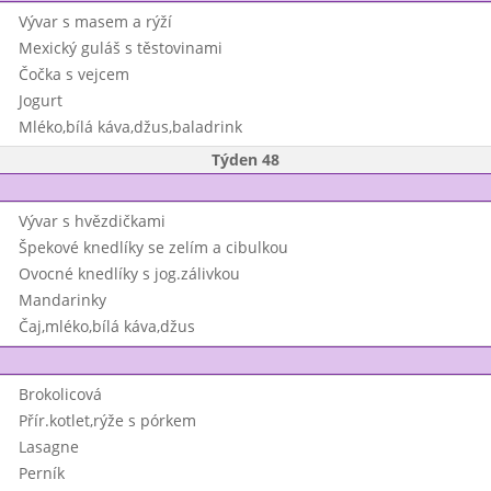
Vývar s masem a rýží
Mexický guláš s těstovinami
Čočka s vejcem
Jogurt
Mléko,bílá káva,džus,baladrink
Týden 48
Vývar s hvězdičkami
Špekové knedlíky se zelím a cibulkou
Ovocné knedlíky s jog.zálivkou
Mandarinky
Čaj,mléko,bílá káva,džus
Brokolicová
Přír.kotlet,rýže s pórkem
Lasagne
Perník