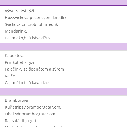
Vývar s těst.rýží
Hov.svíčková pečeně,jem.knedlík
Svíčková om.,robi pl.,knedlík
Mandarinky
Čaj,mléko,bílá káva,džus
Kapustová
Přír.kotlet s rýží
Palačinky se špenátem a sýrem
Rajče
Čaj,mléko,bílá káva,džus
Bramborová
Kuř.stripsy,brambor,tatar.om.
Obal.sýr,brambor,tatar.om.
Raj.salát,II.jogurt