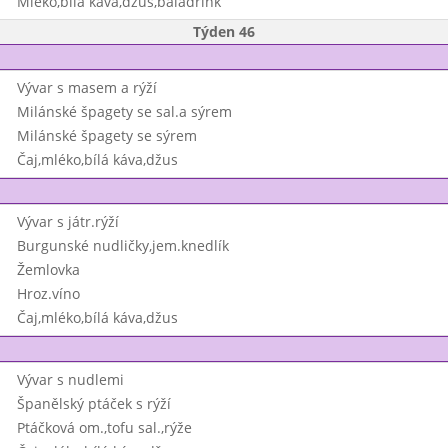
Mléko,bílá káva,džus,baladrink
Týden 46
Vývar s masem a rýží
Milánské špagety se sal.a sýrem
Milánské špagety se sýrem
Čaj,mléko,bílá káva,džus
Vývar s játr.rýží
Burgunské nudličky,jem.knedlík
Žemlovka
Hroz.víno
Čaj,mléko,bílá káva,džus
Vývar s nudlemi
Španělský ptáček s rýží
Ptáčková om.,tofu sal.,rýže