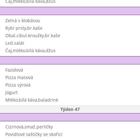
Čaj,mléko,bílá káva,džus
Zelná s klobásou
Rybí prsty,br.kaše
Obal.cibul.kroužky,br.kaše
Led.salát
Čaj,mléko,bílá káva,džus
Fazolová
Pizza masová
Pizza sýrová
Jogurt
Mléko,bílá káva,baladrink
Týden 47
Cizrnová,smaž.perličky
Povidlové taštičky se skořicí