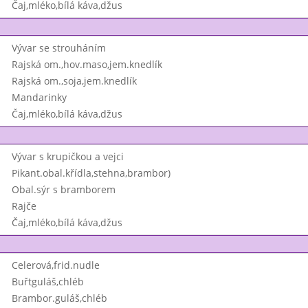
Čaj,mléko,bílá káva,džus
Vývar se strouháním
Rajská om.,hov.maso,jem.knedlík
Rajská om.,soja,jem.knedlík
Mandarinky
Čaj,mléko,bílá káva,džus
Vývar s krupičkou a vejci
Pikant.obal.křídla,stehna,brambor)
Obal.sýr s bramborem
Rajče
Čaj,mléko,bílá káva,džus
Celerová,frid.nudle
Buřtguláš,chléb
Brambor.guláš,chléb