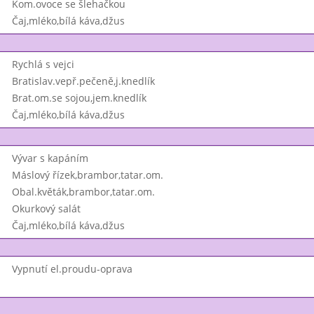
Kom.ovoce se šlehačkou
Čaj,mléko,bílá káva,džus
Rychlá s vejci
Bratislav.vepř.pečeně,j.knedlík
Brat.om.se sojou,jem.knedlík
Čaj,mléko,bílá káva,džus
Vývar s kapáním
Máslový řízek,brambor,tatar.om.
Obal.květák,brambor,tatar.om.
Okurkový salát
Čaj,mléko,bílá káva,džus
Vypnutí el.proudu-oprava