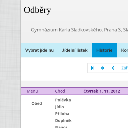
Odběry
Gymnázium Karla Sladkovského, Praha 3, S
Vybrat jídelnu
Jídelní lístek
Historie
Kon
Zář
Menu
Chod
Čtvrtek 1. 11. 2012
Polévka
Oběd
Jídlo
Příloha
Doplněk
Nápoj