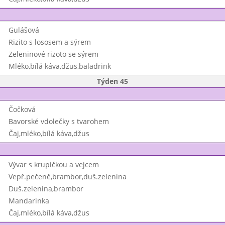
Gulášová
Rizito s lososem a sýrem
Zeleninové rizoto se sýrem
Mléko,bílá káva,džus,baladrink
Týden 45
Čočková
Bavorské vdolečky s tvarohem
Čaj,mléko,bílá káva,džus
Vývar s krupičkou a vejcem
Vepř.pečeně,brambor,duš.zelenina
Duš.zelenina,brambor
Mandarinka
Čaj,mléko,bílá káva,džus