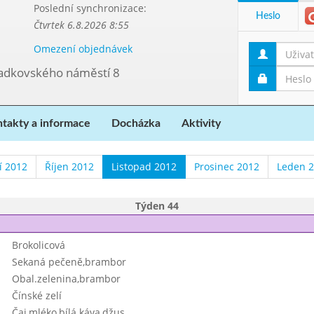
Poslední synchronizace:
Heslo
Čtvrtek 6.8.2026 8:55
Omezení objednávek
ladkovského náměstí 8
takty a informace
Docházka
Aktivity
í 2012
Říjen 2012
Listopad 2012
Prosinec 2012
Leden 
Týden 44
Brokolicová
Sekaná pečeně,brambor
Obal.zelenina,brambor
Čínské zelí
Čaj,mléko,bílá káva,džus