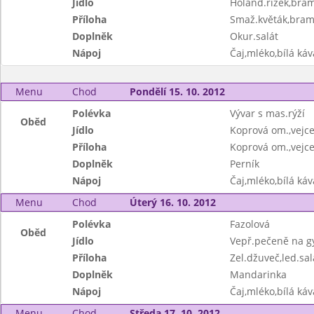
Jídlo
Holand.řízek,bram
Příloha
Smaž.květák,bram
Doplněk
Okur.salát
Nápoj
Čaj,mléko,bílá ká
Menu
Chod
Pondělí 15. 10. 2012
Polévka
Vývar s mas.rýží
Oběd
Jídlo
Koprová om.,vejc
Příloha
Koprová om.,vejc
Doplněk
Perník
Nápoj
Čaj,mléko,bílá ká
Menu
Chod
Úterý 16. 10. 2012
Polévka
Fazolová
Oběd
Jídlo
Vepř.pečeně na gy
Příloha
Zel.džuveč,led.sal
Doplněk
Mandarinka
Nápoj
Čaj,mléko,bílá ká
Menu
Chod
Středa 17. 10. 2012