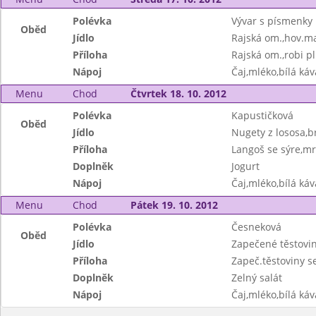
Polévka
Vývar s písmenky
Oběd
Jídlo
Rajská om.,hov.ma
Příloha
Rajská om.,robi pl
Nápoj
Čaj,mléko,bílá ká
Menu
Chod
Čtvrtek 18. 10. 2012
Polévka
Kapustičková
Oběd
Jídlo
Nugety z lososa,b
Příloha
Langoš se sýre,mr
Doplněk
Jogurt
Nápoj
Čaj,mléko,bílá ká
Menu
Chod
Pátek 19. 10. 2012
Polévka
Česneková
Oběd
Jídlo
Zapečené těstovi
Příloha
Zapeč.těstoviny 
Doplněk
Zelný salát
Nápoj
Čaj,mléko,bílá ká