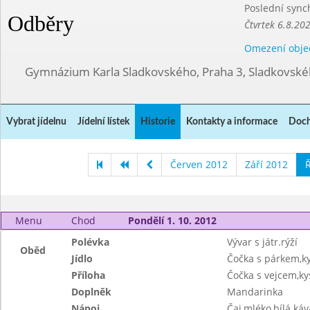
Poslední sync
Odběry
Čtvrtek 6.8.20
Omezení obje
Gymnázium Karla Sladkovského, Praha 3, Sladkovské
Vybrat jídelnu
Jídelní lístek
Historie
Kontakty a informace
Doch
Červen 2012
Září 2012
Ř
Menu
Chod
Pondělí 1. 10. 2012
Polévka
Vývar s játr.rýží
Oběd
Jídlo
Čočka s párkem,k
Příloha
Čočka s vejcem,ky
Doplněk
Mandarinka
Nápoj
Čaj,mléko,bílá ká