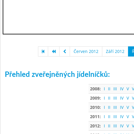
Červen 2012
Září 2012
Ř
Přehled zveřejněných jídelníčků:
2008:
I
II
III
IV
V
V
2009:
I
II
III
IV
V
V
2010:
I
II
III
IV
V
V
2011:
I
II
III
IV
V
V
2012:
I
II
III
IV
V
V