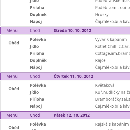
Jídlo
Poděbradské maso
Příloha
Poděbr.om.,robi p
Doplněk
Hrušky
Nápoj
Čaj,mléko,bílá ká
Menu
Chod
Středa 10. 10. 2012
Polévka
Vývar s kapáním
Oběd
Jídlo
Kotlet Chilli c.Ca
Příloha
Cottage,am.bram
Doplněk
Rajče
Nápoj
Čaj,mléko,bílá ká
Menu
Chod
Čtvrtek 11. 10. 2012
Polévka
Květáková
Oběd
Jídlo
Kuř.nudličky na ž
Příloha
Bramboráčky,zel.s
Nápoj
Čaj,mléko,bílá ká
Menu
Chod
Pátek 12. 10. 2012
Polévka
Rajská s kapáním
Oběd