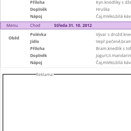
Příloha
Kyn.knedlíky s dž
Doplněk
Hruška
Nápoj
Čaj,mléko,bílá ká
Menu
Chod
Středa 31. 10. 2012
Polévka
Vývar s drožď.kne
Oběd
Jídlo
Vepř.pečeně,bram.
Příloha
Bram.knedlík s tofu
Doplněk
Jogurt,II.mandari
Nápoj
Čaj,mléko,bílá ká
Reklama: