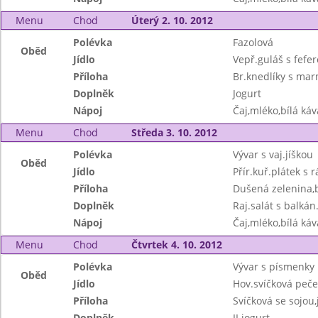
Menu
Chod
Úterý 2. 10. 2012
Polévka
Fazolová
Oběd
Jídlo
Vepř.guláš s fefer
Příloha
Br.knedlíky s ma
Doplněk
Jogurt
Nápoj
Čaj,mléko,bílá ká
Menu
Chod
Středa 3. 10. 2012
Polévka
Vývar s vaj.jíškou
Oběd
Jídlo
Přír.kuř.plátek s r
Příloha
Dušená zelenina
Doplněk
Raj.salát s balká
Nápoj
Čaj,mléko,bílá ká
Menu
Chod
Čtvrtek 4. 10. 2012
Polévka
Vývar s písmenky
Oběd
Jídlo
Hov.svíčková peče
Příloha
Svíčková se sojou
Doplněk
II.jogurt