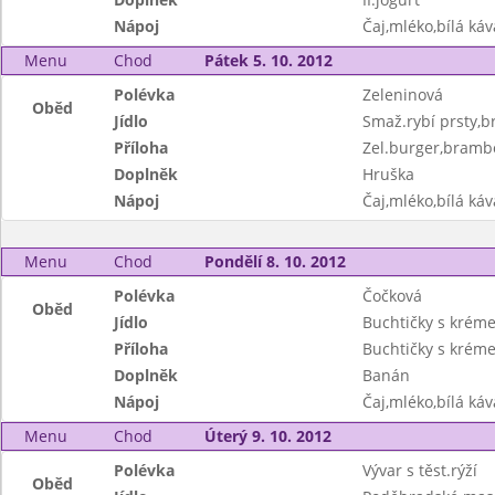
Nápoj
Čaj,mléko,bílá ká
Menu
Chod
Pátek 5. 10. 2012
Polévka
Zeleninová
Oběd
Jídlo
Smaž.rybí prsty,b
Příloha
Zel.burger,brambo
Doplněk
Hruška
Nápoj
Čaj,mléko,bílá ká
Menu
Chod
Pondělí 8. 10. 2012
Polévka
Čočková
Oběd
Jídlo
Buchtičky s krém
Příloha
Buchtičky s krém
Doplněk
Banán
Nápoj
Čaj,mléko,bílá káv
Menu
Chod
Úterý 9. 10. 2012
Polévka
Vývar s těst.rýží
Oběd