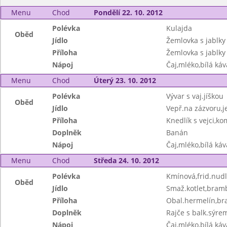
Menu
Chod
Pondělí 22. 10. 2012
Polévka
Kulajda
Oběd
Jídlo
Žemlovka s jablky
Příloha
Žemlovka s jablky
Nápoj
Čaj,mléko,bílá ká
Menu
Chod
Úterý 23. 10. 2012
Polévka
Vývar s vaj.jíškou
Oběd
Jídlo
Vepř.na zázvoru,j
Příloha
Knedlík s vejci,k
Doplněk
Banán
Nápoj
Čaj,mléko,bílá ká
Menu
Chod
Středa 24. 10. 2012
Polévka
Kmínová,frid.nud
Oběd
Jídlo
Smaž.kotlet,bram
Příloha
Obal.hermelín,br
Doplněk
Rajče s balk.sýre
Nápoj
Čaj,mléko,bílá ká