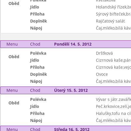
Oběd
Jídlo
Holandský řízek,b
Příloha
Sýrový bifteček,b
Doplněk
Rajčatový salát
Nápoj
Čaj,mléko,bílá ká
Menu
Chod
Pondělí 14. 5. 2012
Polévka
Dršťková
Oběd
Jídlo
Cizrnová kaše,pár
Příloha
Cizrnová kaše,vej
Doplněk
Ovoce
Nápoj
Čaj,mléko,bílá ká
Menu
Chod
Úterý 15. 5. 2012
Polévka
Vývar s játr.zavář
Oběd
Jídlo
Peč.krkovice,zelí,
Příloha
Halušky,tofu na cib
Nápoj
Čaj,mléko,bílá ká
Menu
Chod
Středa 16. 5. 2012