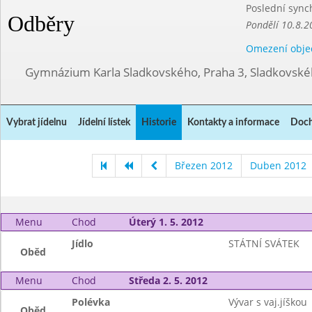
Poslední sync
Odběry
Pondělí 10.8.2
Omezení obje
Gymnázium Karla Sladkovského, Praha 3, Sladkovské
Vybrat jídelnu
Jídelní lístek
Historie
Kontakty a informace
Doch
Březen 2012
Duben 2012
Menu
Chod
Úterý 1. 5. 2012
Jídlo
STÁTNÍ SVÁTEK
Oběd
Menu
Chod
Středa 2. 5. 2012
Polévka
Vývar s vaj.jíškou
Oběd