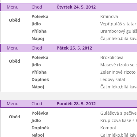
Menu
Chod
Čtvrtek 24. 5. 2012
Polévka
Kmínová
Oběd
Jídlo
Vepř.guláš s tatar
Příloha
Bramborový gulá
Nápoj
Čaj,mléko,bílá ká
Menu
Chod
Pátek 25. 5. 2012
Polévka
Brokolicová
Oběd
Jídlo
Masové rizoto se
Příloha
Zeleninové rizoto
Doplněk
Ledový salát
Nápoj
Čaj,mléko,bílá ká
Menu
Chod
Pondělí 28. 5. 2012
Polévka
Gulášová s pečiv
Oběd
Jídlo
Krupicová kaše s
Doplněk
Kompot
Nápoj
Čaj,mléko,bílá ká