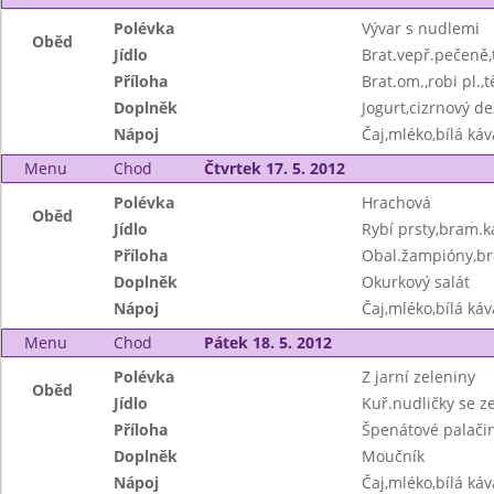
Polévka
Vývar s nudlemi
Oběd
Jídlo
Brat.vepř.pečeně,
Příloha
Brat.om.,robi pl.,t
Doplněk
Jogurt,cizrnový de
Nápoj
Čaj,mléko,bílá ká
Menu
Chod
Čtvrtek 17. 5. 2012
Polévka
Hrachová
Oběd
Jídlo
Rybí prsty,bram.k
Příloha
Obal.žampióny,b
Doplněk
Okurkový salát
Nápoj
Čaj,mléko,bílá ká
Menu
Chod
Pátek 18. 5. 2012
Polévka
Z jarní zeleniny
Oběd
Jídlo
Kuř.nudličky se z
Příloha
Špenátové palači
Doplněk
Moučník
Nápoj
Čaj,mléko,bílá ká