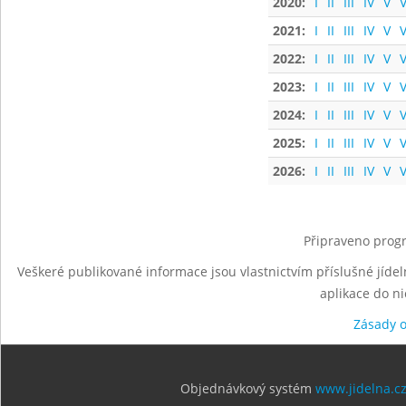
2020:
I
II
III
IV
V
V
2021:
I
II
III
IV
V
V
2022:
I
II
III
IV
V
V
2023:
I
II
III
IV
V
V
2024:
I
II
III
IV
V
V
2025:
I
II
III
IV
V
V
2026:
I
II
III
IV
V
V
Připraveno progr
Veškeré publikované informace jsou vlastnictvím příslušné jídel
aplikace do n
Zásady 
Objednávkový systém
www.jidelna.c