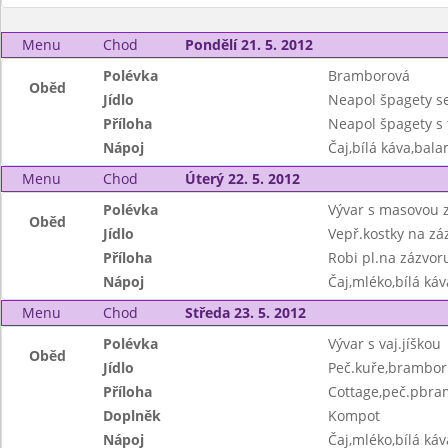
Menu
Chod
Pondělí 21. 5. 2012
Polévka
Bramborová
Oběd
Jídlo
Neapol špagety se
Příloha
Neapol špagety s 
Nápoj
Čaj,bílá káva,bala
Menu
Chod
Úterý 22. 5. 2012
Polévka
Vývar s masovou 
Oběd
Jídlo
Vepř.kostky na zá
Příloha
Robi pl.na zázvor
Nápoj
Čaj,mléko,bílá ká
Menu
Chod
Středa 23. 5. 2012
Polévka
Vývar s vaj.jíškou
Oběd
Jídlo
Peč.kuře,brambor
Příloha
Cottage,peč.pbra
Doplněk
Kompot
Nápoj
Čaj,mléko,bílá ká