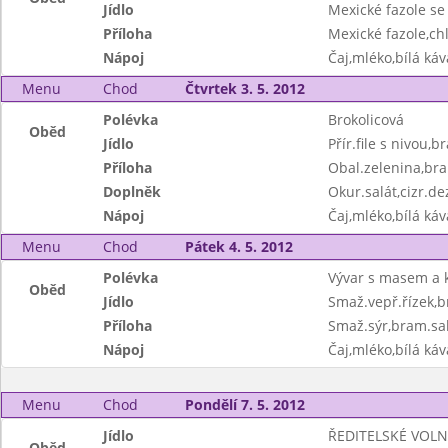
Jídlo
Mexické fazole se 
Příloha
Mexické fazole,ch
Nápoj
Čaj,mléko,bílá ká
Menu
Chod
Čtvrtek 3. 5. 2012
Polévka
Brokolicová
Oběd
Jídlo
Přír.file s nivou,
Příloha
Obal.zelenina,bra
Doplněk
Okur.salát,cizr.de
Nápoj
Čaj,mléko,bílá ká
Menu
Chod
Pátek 4. 5. 2012
Polévka
Vývar s masem a 
Oběd
Jídlo
Smaž.vepř.řízek,b
Příloha
Smaž.sýr,bram.sa
Nápoj
Čaj,mléko,bílá ká
Menu
Chod
Pondělí 7. 5. 2012
Jídlo
ŘEDITELSKÉ VOL
Oběd