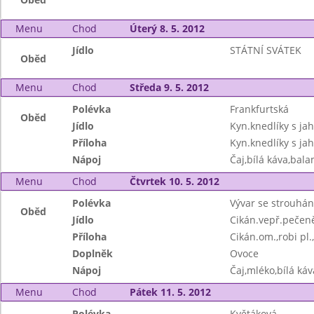
Menu
Chod
Úterý 8. 5. 2012
Jídlo
STÁTNÍ SVÁTEK
Oběd
Menu
Chod
Středa 9. 5. 2012
Polévka
Frankfurtská
Oběd
Jídlo
Kyn.knedlíky s ja
Příloha
Kyn.knedlíky s ja
Nápoj
Čaj,bílá káva,bala
Menu
Chod
Čtvrtek 10. 5. 2012
Polévka
Vývar se strouhá
Oběd
Jídlo
Cikán.vepř.pečeně
Příloha
Cikán.om.,robi pl.
Doplněk
Ovoce
Nápoj
Čaj,mléko,bílá ká
Menu
Chod
Pátek 11. 5. 2012
Polévka
Květáková