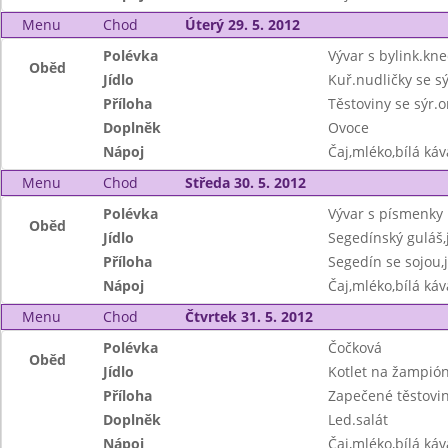
Menu
Chod
Úterý 29. 5. 2012
Polévka
Vývar s bylink.kne
Oběd
Jídlo
Kuř.nudličky se sý
Příloha
Těstoviny se sýr.
Doplněk
Ovoce
Nápoj
Čaj,mléko,bílá ká
Menu
Chod
Středa 30. 5. 2012
Polévka
Vývar s písmenky
Oběd
Jídlo
Segedínský guláš,
Příloha
Segedín se sojou,
Nápoj
Čaj,mléko,bílá ká
Menu
Chod
Čtvrtek 31. 5. 2012
Polévka
Čočková
Oběd
Jídlo
Kotlet na žampión
Příloha
Zapečené těstovi
Doplněk
Led.salát
Nápoj
Čaj,mléko,bílá ká