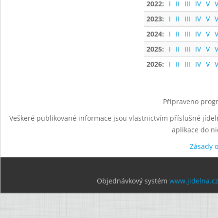
2022:
I
II
III
IV
V
V
2023:
I
II
III
IV
V
V
2024:
I
II
III
IV
V
V
2025:
I
II
III
IV
V
V
2026:
I
II
III
IV
V
V
Připraveno progr
Veškeré publikované informace jsou vlastnictvím příslušné jídel
aplikace do n
Zásady 
Objednávkový systém
www.jidelna.c