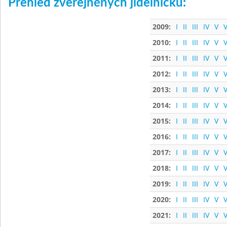
Přehled zveřejněných jídelníčků:
2009:
I
II
III
IV
V
V
2010:
I
II
III
IV
V
V
2011:
I
II
III
IV
V
V
2012:
I
II
III
IV
V
V
2013:
I
II
III
IV
V
V
2014:
I
II
III
IV
V
V
2015:
I
II
III
IV
V
V
2016:
I
II
III
IV
V
V
2017:
I
II
III
IV
V
V
2018:
I
II
III
IV
V
V
2019:
I
II
III
IV
V
V
2020:
I
II
III
IV
V
V
2021:
I
II
III
IV
V
V