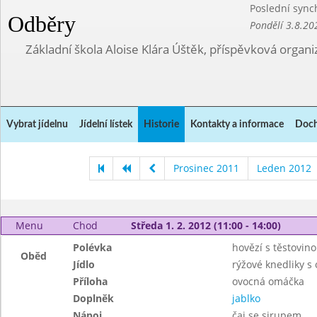
Poslední sync
Odběry
Pondělí 3.8.20
Základní škola Aloise Klára Úštěk, příspěvková organi
Vybrat jídelnu
Jídelní lístek
Historie
Kontakty a informace
Doch
Prosinec 2011
Leden 2012
Menu
Chod
Středa 1. 2. 2012 (11:00 - 14:00)
Polévka
hovězí s těstovin
Oběd
Jídlo
rýžové knedliky s
Příloha
ovocná omáčka
Doplněk
jablko
Nápoj
čaj se sirupem