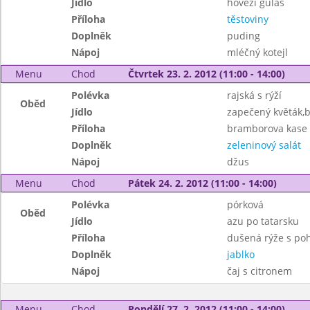
Jídlo
hovězí guláš
Příloha
těstoviny
Doplněk
puding
Nápoj
mléčný kotejl
Menu
Chod
Čtvrtek 23. 2. 2012 (11:00 - 14:00)
Polévka
rajská s rýží
Oběd
Jídlo
zapečený květák,b
Příloha
bramborova kase 
Doplněk
zeleninový salát
Nápoj
džus
Menu
Chod
Pátek 24. 2. 2012 (11:00 - 14:00)
Polévka
pórková
Oběd
Jídlo
azu po tatarsku
Příloha
dušená rýže s po
Doplněk
jablko
Nápoj
čaj s citronem
Menu
Chod
Pondělí 27. 2. 2012 (11:00 - 14:00)