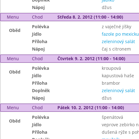
Nápoj
džus
Menu
Chod
Středa 8. 2. 2012 (11:00 - 14:00)
Polévka
z vaječné jíšky
Oběd
Jídlo
fazole po mexicku
Příloha
zeleninový salát
Nápoj
čaj s citronem
Menu
Chod
Čtvrtek 9. 2. 2012 (11:00 - 14:00)
Polévka
kroupová
Oběd
Jídlo
kapustová haše
Příloha
brambor
Doplněk
zeleninový salát
Nápoj
džus
Menu
Chod
Pátek 10. 2. 2012 (11:00 - 14:00)
Polévka
špenátová
Oběd
Jídlo
veprove zebirko 
Příloha
dušená rýže s po