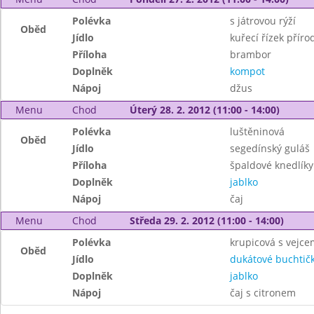
Polévka
s játrovou rýží
Oběd
Jídlo
kuřecí řízek příro
Příloha
brambor
Doplněk
kompot
Nápoj
džus
Menu
Chod
Úterý 28. 2. 2012 (11:00 - 14:00)
Polévka
luštěninová
Oběd
Jídlo
segedínský guláš
Příloha
špaldové knedlíky
Doplněk
jablko
Nápoj
čaj
Menu
Chod
Středa 29. 2. 2012 (11:00 - 14:00)
Polévka
krupicová s vejce
Oběd
Jídlo
dukátové buchtič
Doplněk
jablko
Nápoj
čaj s citronem