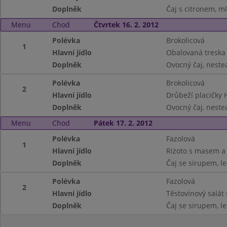
Doplněk
Čaj s citronem, ml
Menu
Chod
Čtvrtek 16. 2. 2012
Polévka
Brokolicová
1
Hlavní jídlo
Obalovaná treska 
Doplněk
Ovocný čaj, neste
Polévka
Brokolicová
2
Hlavní jídlo
Drůbeží placičky
Doplněk
Ovocný čaj, neste
Menu
Chod
Pátek 17. 2. 2012
Polévka
Fazolová
1
Hlavní jídlo
Rizoto s masem a
Doplněk
Čaj se sirupem, l
Polévka
Fazolová
2
Hlavní jídlo
Těstovinový salát
Doplněk
Čaj se sirupem, l