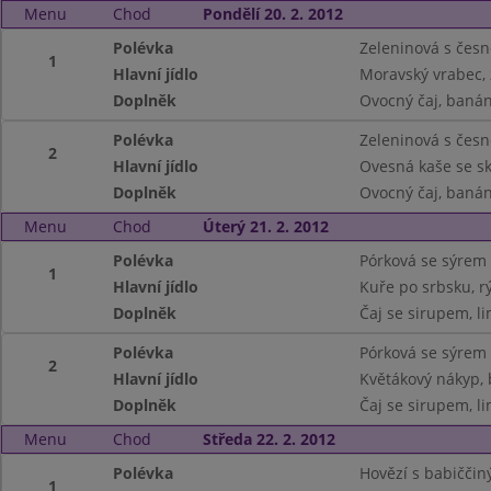
Menu
Chod
Pondělí 20. 2. 2012
Polévka
Zeleninová s česn
1
Hlavní jídlo
Moravský vrabec, 
Doplněk
Ovocný čaj, baná
Polévka
Zeleninová s česn
2
Hlavní jídlo
Ovesná kaše se sk
Doplněk
Ovocný čaj, baná
Menu
Chod
Úterý 21. 2. 2012
Polévka
Pórková se sýrem
1
Hlavní jídlo
Kuře po srbsku, r
Doplněk
Čaj se sirupem, l
Polévka
Pórková se sýrem
2
Hlavní jídlo
Květákový nákyp,
Doplněk
Čaj se sirupem, l
Menu
Chod
Středa 22. 2. 2012
Polévka
Hovězí s babičči
1