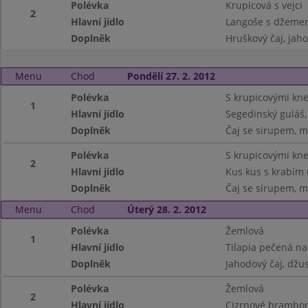
Polévka
Krupicová s vejci
2
Hlavní jídlo
Langoše s džeme
Doplněk
Hruškový čaj, jah
Menu
Chod
Pondělí 27. 2. 2012
Polévka
S krupicovými kne
1
Hlavní jídlo
Segedinský guláš,
Doplněk
Čaj se sirupem, m
Polévka
S krupicovými kne
2
Hlavní jídlo
Kus kus s krabím
Doplněk
Čaj se sirupem, m
Menu
Chod
Úterý 28. 2. 2012
Polévka
Žemlová
1
Hlavní jídlo
Tilapia pečená n
Doplněk
Jahodový čaj, džus
Polévka
Žemlová
2
Hlavní jídlo
Cizrnové brambor