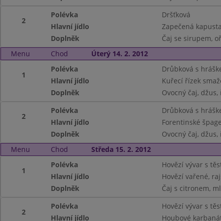
Polévka
Dršťková
2
Hlavní jídlo
Zapečená kapusta
Doplněk
Čaj se sirupem, o
Menu
Chod
Úterý 14. 2. 2012
Polévka
Drůbková s hráš
1
Hlavní jídlo
Kuřecí řízek sma
Doplněk
Ovocný čaj, džus, 
Polévka
Drůbková s hráš
2
Hlavní jídlo
Forentinské špage
Doplněk
Ovocný čaj, džus, 
Menu
Chod
Středa 15. 2. 2012
Polévka
Hovězí vývar s těs
1
Hlavní jídlo
Hovězí vařené, ra
Doplněk
Čaj s citronem, ml
Polévka
Hovězí vývar s těs
2
Hlavní jídlo
Houbové karbanát