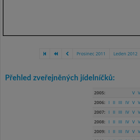
Prosinec 2011
Leden 2012
Přehled zveřejněných jídelníčků:
2005:
V
V
2006:
I
II
III
IV
V
V
2007:
I
II
III
IV
V
V
2008:
I
II
III
IV
V
V
2009:
I
II
III
IV
V
V