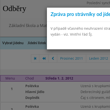
Poslední sync
Odběry
Pondělí 27.7.2
Zpráva pro strávníky od jíd
Omezení obje
Základní škola a Mateřská škola, Praha 4, Ohradní 49
V případě včasného neuhrazení str
vydán - viz. Vnitřní řád ŠJ.
Vybrat jídelnu
Jídelní lístek
Historie
Kontakty a informace
Doch
Prosinec 2011
Leden 2012
Menu
Chod
Středa 1. 2. 2012
Polévka
Uzená s krupkami
1
Hlavní jídlo
Debrecínský guláš
Doplněk
Čaj s citronem, m
Polévka
Uzená s krupkami
2