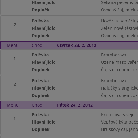
Hlavní jídlo
Sekaná pečeně, 
Doplněk
Ovocný čaj, mléko,
Polévka
Hovězí s babičči
2
Hlavní jídlo
Zeleninové těstov
Doplněk
Ovocný čaj, mléko,
Menu
Chod
Čtvrtek 23. 2. 2012
Polévka
Bramborová
1
Hlavní jídlo
Uzené maso vařené
Doplněk
Čaj s citronem, d
Polévka
Bramborová
2
Hlavní jídlo
Halušky s anglicko
Doplněk
Čaj s citronem, d
Menu
Chod
Pátek 24. 2. 2012
Polévka
Krupicová s vejci
1
Hlavní jídlo
Vepřová kýta peč
Doplněk
Hruškový čaj, jah