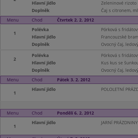
Hlavní jídlo
Zeleninové rizoto
Doplněk
Čaj s citronem, m
Menu
Chod
Čtvrtek 2. 2. 2012
Polévka
Pórková s fridáto
1
Hlavní jídlo
Francouzské bra
Doplněk
Ovocný čaj, ledový
Polévka
Pórková s fridáto
2
Hlavní jídlo
Kus kus se šunko
Doplněk
Ovocný čaj, ledový
Menu
Chod
Pátek 3. 2. 2012
Hlavní jídlo
POLOLETNÍ PRÁZ
1
Menu
Chod
Pondělí 6. 2. 2012
Hlavní jídlo
JARNÍ PRÁZDNINY
1