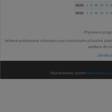
2025:
I
II
III
IV
V
V
2026:
I
II
III
IV
V
V
Připraveno progr
Veškeré publikované informace jsou vlastnictvím příslušné jídel
aplikace do n
Zásady 
Objednávkový systém
www.jidelna.c