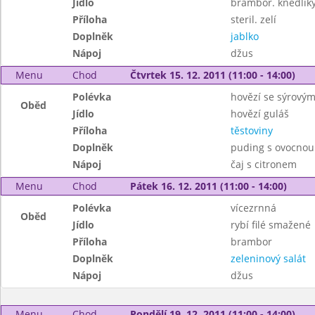
Jídlo
brambor. knedlík
Příloha
steril. zelí
Doplněk
jablko
Nápoj
džus
Menu
Chod
Čtvrtek 15. 12. 2011 (11:00 - 14:00)
Polévka
hovězí se sýrový
Oběd
Jídlo
hovězí guláš
Příloha
těstoviny
Doplněk
puding s ovocno
Nápoj
čaj s citronem
Menu
Chod
Pátek 16. 12. 2011 (11:00 - 14:00)
Polévka
vícezrnná
Oběd
Jídlo
rybí filé smažené
Příloha
brambor
Doplněk
zeleninový salát
Nápoj
džus
Menu
Chod
Pondělí 19. 12. 2011 (11:00 - 14:00)