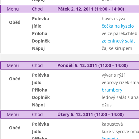
Menu
Chod
Pátek 2. 12. 2011 (11:00 - 14:00)
Polévka
hovězí vývar
Oběd
Jídlo
čočka na kyselo
Příloha
vejce,párek,chléb
Doplněk
zeleninový salát
Nápoj
čaj se sirupem
Menu
Chod
Pondělí 5. 12. 2011 (11:00 - 14:00)
Polévka
vývar s rýží
Oběd
Jídlo
vepřový řízek sm
Příloha
brambory
Doplněk
ledový salát s a
Nápoj
džus
Menu
Chod
Úterý 6. 12. 2011 (11:00 - 14:00)
Polévka
kapustová
Oběd
Jídlo
kuře v sýrové om
Příloha
špagety