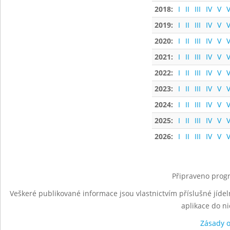
2018:
I
II
III
IV
V
V
2019:
I
II
III
IV
V
V
2020:
I
II
III
IV
V
V
2021:
I
II
III
IV
V
V
2022:
I
II
III
IV
V
V
2023:
I
II
III
IV
V
V
2024:
I
II
III
IV
V
V
2025:
I
II
III
IV
V
V
2026:
I
II
III
IV
V
V
Připraveno progr
Veškeré publikované informace jsou vlastnictvím příslušné jídel
aplikace do n
Zásady 