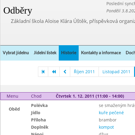
Poslední sync
Odběry
Pondělí 3.8.20
Základní škola Aloise Klára Úštěk, příspěvková organi
Vybrat jídelnu
Jídelní lístek
Historie
Kontakty a informace
Doch
Říjen 2011
Listopad 2011
Menu
Chod
Čtvrtek 1. 12. 2011 (11:00 - 14:00)
Polévka
se smaženým hr
Oběd
Jídlo
kuře pečené
Příloha
brambor
Doplněk
kompot
Nápoj
džus