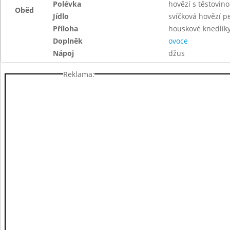
Polévka
hovězí s těstovin
Oběd
Jídlo
svíčková hovězí p
Příloha
houskové knedlík
Doplněk
ovoce
Nápoj
džus
Reklama: