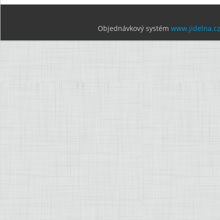
Objednávkový systém
www.jidelna.c