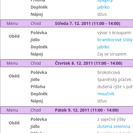
Doplněk
jablko
Nápoj
džus
Menu
Chod
Středa 7. 12. 2011 (11:00 - 14:00)
Polévka
vývar s kroupami
Oběd
Jídlo
bramborové šišk
Doplněk
jablko
Nápoj
čaj se sirupem
Menu
Chod
Čtvrtek 8. 12. 2011 (11:00 - 14:00)
Polévka
brokolicová
Oběd
Jídlo
španělský ptáček
Příloha
dušená rýže s po
Doplněk
moučník
Nápoj
džus
Menu
Chod
Pátek 9. 12. 2011 (11:00 - 14:00)
Polévka
z vaječné jíšky
Oběd
Jídlo
dušená zelenina