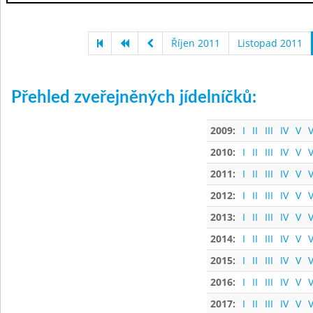
Říjen 2011
Listopad 2011
Přehled zveřejněných jídelníčků:
2009:
I
II
III
IV
V
V
2010:
I
II
III
IV
V
V
2011:
I
II
III
IV
V
V
2012:
I
II
III
IV
V
V
2013:
I
II
III
IV
V
V
2014:
I
II
III
IV
V
V
2015:
I
II
III
IV
V
V
2016:
I
II
III
IV
V
V
2017:
I
II
III
IV
V
V