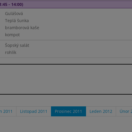
1:45 - 14:00)
Gulášová
Teplá šunka
bramborová kaše
kompot
Šopský salát
rohlík
en 2011
Listopad 2011
Prosinec 2011
Leden 2012
Únor 