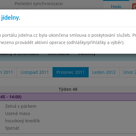
Poslední synchronizace:
Heslo
Úterý 12.5.2026 8:35
jídelny.
 portálu jidelna.cz byla ukončena smlouva o poskytování služeb. 
ezeno provádět aktivní operace (odhlášky/přihlášky a výběr).
takty a informace
Docházka
Aktivity
en 2011
Listopad 2011
Prosinec 2011
Leden 2012
Únor 
Týden 48
45 - 14:00)
Zelná s párkem
Uzené maso
houskový knedlík
špenát