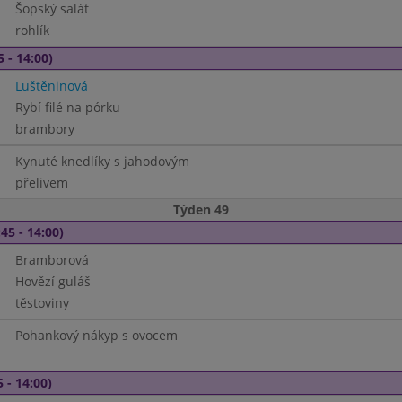
Šopský salát
rohlík
5 - 14:00)
Luštěninová
Rybí filé na pórku
brambory
Kynuté knedlíky s jahodovým
přelivem
Týden 49
45 - 14:00)
Bramborová
Hovězí guláš
těstoviny
Pohankový nákyp s ovocem
 - 14:00)