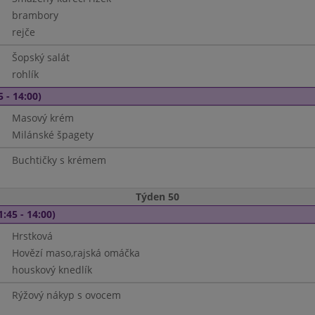
brambory
rejče
Šopský salát
rohlík
5 - 14:00)
Masový krém
Milánské špagety
Buchtičky s krémem
Týden 50
1:45 - 14:00)
Hrstková
Hovězí maso,rajská omáčka
houskový knedlík
Rýžový nákyp s ovocem