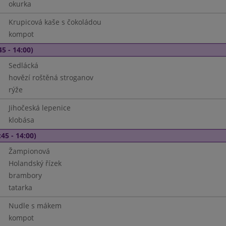
okurka
Krupicová kaše s čokoládou
kompot
45 - 14:00)
Sedlácká
hovězí roštěná stroganov
rýže
Jihočeská lepenice
klobása
45 - 14:00)
Žampionová
Holandský řízek
brambory
tatarka
Nudle s mákem
kompot