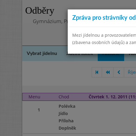
Odběry
Zpráva pro strávníky od 
Gymnázium, Praha 4, Budějovická 680
Mezi jídelnou a provozovatelem
(zbavena osobních údajů) a zam
Vybrat jídelnu
Jídelní lístek
Historie
Kon
Říj
Menu
Chod
Čtvrtek 1. 12. 2011 (11:
Polévka
1
Jídlo
Příloha
Doplněk