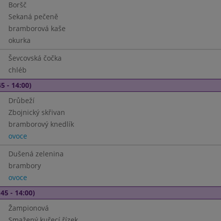
Boršč
Sekaná pečeně
bramborová kaše
okurka
Ševcovská čočka
chléb
5 - 14:00)
Drůbeží
Zbojnický skřivan
bramborový knedlík
ovoce
Dušená zelenina
brambory
ovoce
45 - 14:00)
Žampionová
Smažený kuřecí řízek