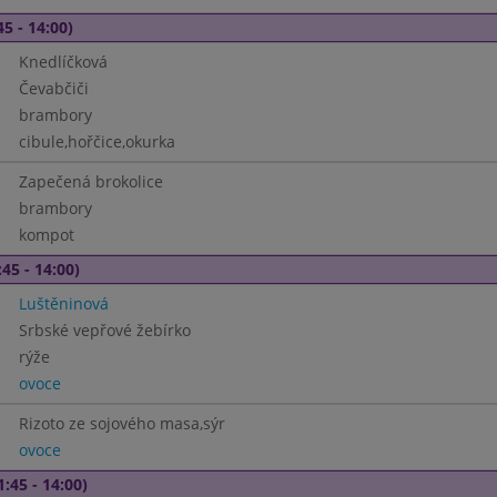
45 - 14:00)
Knedlíčková
Čevabčiči
brambory
cibule,hořčice,okurka
Zapečená brokolice
brambory
kompot
45 - 14:00)
Luštěninová
Srbské vepřové žebírko
rýže
ovoce
Rizoto ze sojového masa,sýr
ovoce
1:45 - 14:00)