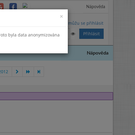
Nápověda
Close
×
Nemůžu se přihlásit
Proto byla data anonymizována
Nápověda
2012