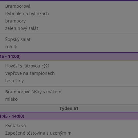
Bramborová
Rybí filé na bylinkách
brambory
zeleninový salát
Šopský salát
rohlík
45 - 14:00)
Hovězí s játrovou rýží
Vepřové na žampionech
těstoviny
Bramborové šišky s mákem
mléko
Týden 51
1:45 - 14:00)
Květáková
Zapečené těstovina s uzeným m.