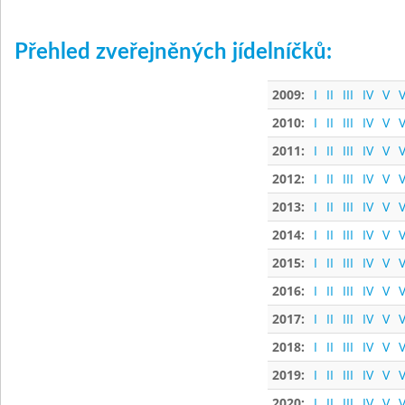
Přehled zveřejněných jídelníčků:
2009:
I
II
III
IV
V
V
2010:
I
II
III
IV
V
V
2011:
I
II
III
IV
V
V
2012:
I
II
III
IV
V
V
2013:
I
II
III
IV
V
V
2014:
I
II
III
IV
V
V
2015:
I
II
III
IV
V
V
2016:
I
II
III
IV
V
V
2017:
I
II
III
IV
V
V
2018:
I
II
III
IV
V
V
2019:
I
II
III
IV
V
V
2020:
I
II
III
IV
V
V