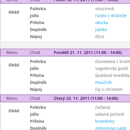
Polévka
vícezrnná
Oběd
Jídlo
rizoto z drůbeže
Příloha
okurka
Doplněk
jablko
Nápoj
džus
Menu
Chod
Pondělí 21. 11. 2011 (11:00 - 14:00)
Polévka
česneková s bra
Oběd
Jídlo
segedínský guláš
Příloha
špaldové knedlíky
Doplněk
moučník
Nápoj
čaj s citronem
Menu
Chod
Úterý 22. 11. 2011 (11:00 - 14:00)
Polévka
čočková
Oběd
Jídlo
sekaná pečeně
Příloha
brambory
Doplněk
zeleninový salát