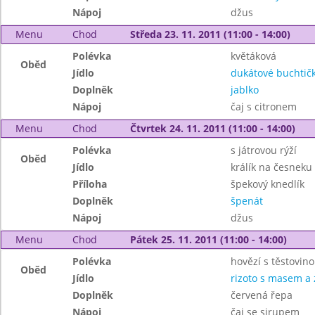
Nápoj
džus
Menu
Chod
Středa 23. 11. 2011 (11:00 - 14:00)
Polévka
květáková
Oběd
Jídlo
dukátové buchtič
Doplněk
jablko
Nápoj
čaj s citronem
Menu
Chod
Čtvrtek 24. 11. 2011 (11:00 - 14:00)
Polévka
s játrovou rýží
Oběd
Jídlo
králík na česneku
Příloha
špekový knedlík
Doplněk
špenát
Nápoj
džus
Menu
Chod
Pátek 25. 11. 2011 (11:00 - 14:00)
Polévka
hovězí s těstovin
Oběd
Jídlo
rizoto s masem a 
Doplněk
červená řepa
Nápoj
čaj se sirupem