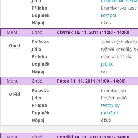
Jídlo
brokolicové medai
Příloha
bramborova kase 
Doplněk
kompot
Nápoj
džus
Menu
Chod
Čtvrtek 10. 11. 2011 (11:00 - 14:00)
Polévka
z ovesných vloček
Oběd
Jídlo
rýžové knedliky s
Příloha
ovocná omáčka
Doplněk
jablko
Nápoj
čaj
Menu
Chod
Pátek 11. 11. 2011 (11:00 - 14:00)
Polévka
bramborová
Oběd
Jídlo
hovězí tokáň
Příloha
těstoviny
Doplněk
moučník
Nápoj
džus
Menu
Chod
Pondělí 14. 11. 2011 (11:00 - 14:00)