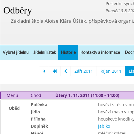
Poslední sync
Odběry
Pondělí 3.8.20
Základní škola Aloise Klára Úštěk, příspěvková organi
Vybrat jídelnu
Jídelní lístek
Historie
Kontakty a informace
Doch
Září 2011
Říjen 2011
Li
Menu
Chod
Úterý 1. 11. 2011 (11:00 - 14:00)
Polévka
hovězí s těstovin
Oběd
Jídlo
hovězí maso v ko
Příloha
houskové knedlík
Doplněk
jablko
Nápoj
mléčný koktejl