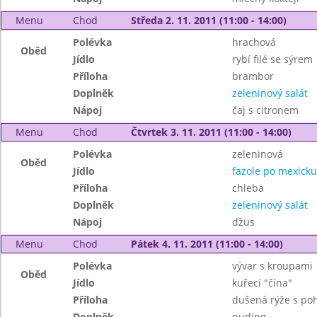
Menu
Chod
Středa 2. 11. 2011 (11:00 - 14:00)
Polévka
hrachová
Oběd
Jídlo
rybí filé se sýrem
Příloha
brambor
Doplněk
zeleninový salát
Nápoj
čaj s citronem
Menu
Chod
Čtvrtek 3. 11. 2011 (11:00 - 14:00)
Polévka
zeleninová
Oběd
Jídlo
fazole po mexicku
Příloha
chleba
Doplněk
zeleninový salát
Nápoj
džus
Menu
Chod
Pátek 4. 11. 2011 (11:00 - 14:00)
Polévka
vývar s kroupami
Oběd
Jídlo
kuřecí "čína"
Příloha
dušená rýže s po
Doplněk
puding