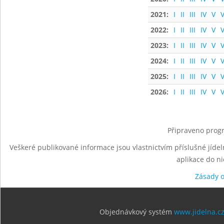
2021:
I
II
III
IV
V
V
2022:
I
II
III
IV
V
V
2023:
I
II
III
IV
V
V
2024:
I
II
III
IV
V
V
2025:
I
II
III
IV
V
V
2026:
I
II
III
IV
V
V
Připraveno progr
Veškeré publikované informace jsou vlastnictvím příslušné jídel
aplikace do n
Zásady 
Objednávkový systém
www.jidelna.c