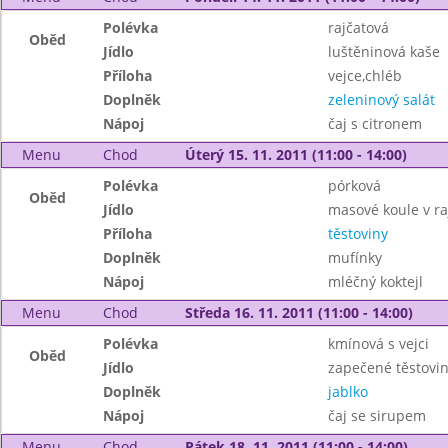
Polévka
rajčatová
Oběd
Jídlo
luštěninová kaše
Příloha
vejce,chléb
Doplněk
zeleninový salát
Nápoj
čaj s citronem
Menu
Chod
Úterý 15. 11. 2011 (11:00 - 14:00)
Polévka
pórková
Oběd
Jídlo
masové koule v r
Příloha
těstoviny
Doplněk
mufínky
Nápoj
mléčný koktejl
Menu
Chod
Středa 16. 11. 2011 (11:00 - 14:00)
Polévka
kmínová s vejci
Oběd
Jídlo
zapečené těstovin
Doplněk
jablko
Nápoj
čaj se sirupem
Menu
Chod
Pátek 18. 11. 2011 (11:00 - 14:00)