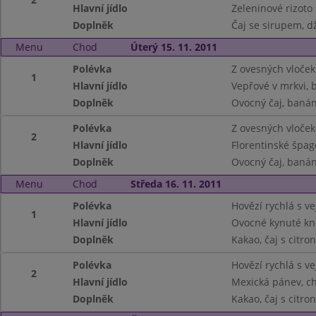
Hlavní jídlo
Zeleninové rizoto
Doplněk
Čaj se sirupem, d
Menu
Chod
Úterý 15. 11. 2011
Polévka
Z ovesných vloček
1
Hlavní jídlo
Vepřové v mrkvi,
Doplněk
Ovocný čaj, banán
Polévka
Z ovesných vloček
2
Hlavní jídlo
Florentinské špag
Doplněk
Ovocný čaj, banán
Menu
Chod
Středa 16. 11. 2011
Polévka
Hovězí rychlá s v
1
Hlavní jídlo
Ovocné kynuté kn
Doplněk
Kakao, čaj s citr
Polévka
Hovězí rychlá s v
2
Hlavní jídlo
Mexická pánev, c
Doplněk
Kakao, čaj s citr