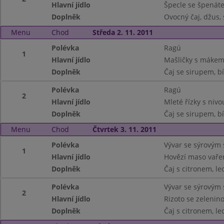
Hlavní jídlo
Špecle se špenát
Doplněk
Ovocný čaj, džus, 
Menu
Chod
Středa 2. 11. 2011
Polévka
Ragú
1
Hlavní jídlo
Mašličky s máke
Doplněk
Čaj se sirupem, b
Polévka
Ragú
2
Hlavní jídlo
Mleté řízky s niv
Doplněk
Čaj se sirupem, b
Menu
Chod
Čtvrtek 3. 11. 2011
Polévka
Vývar se sýrovým 
1
Hlavní jídlo
Hovězí maso vaře
Doplněk
Čaj s citronem, le
Polévka
Vývar se sýrovým 
2
Hlavní jídlo
Rizoto se zelenin
Doplněk
Čaj s citronem, le