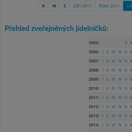
Září 2011
Říjen 2011
Li
Přehled zveřejněných jídelníčků:
2005:
V
V
2006:
I
II
III
IV
V
V
2007:
I
II
III
IV
V
V
2008:
I
II
III
IV
V
V
2009:
I
II
III
IV
V
V
2010:
I
II
III
IV
V
V
2011:
I
II
III
IV
V
V
2012:
I
II
III
IV
V
V
2013:
I
II
III
IV
V
V
2014:
I
II
III
IV
V
V