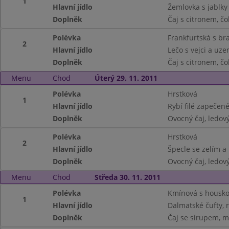
1
Hlavní jídlo
Žemlovka s jablky
Doplněk
Čaj s citronem, č
Polévka
Frankfurtská s b
2
Hlavní jídlo
Lečo s vejci a uze
Doplněk
Čaj s citronem, č
Menu
Chod
Úterý 29. 11. 2011
Polévka
Hrstková
1
Hlavní jídlo
Rybí filé zapečen
Doplněk
Ovocný čaj, ledový
Polévka
Hrstková
2
Hlavní jídlo
Špecle se zelím 
Doplněk
Ovocný čaj, ledový
Menu
Chod
Středa 30. 11. 2011
Polévka
Kmínová s housk
1
Hlavní jídlo
Dalmatské čufty, 
Doplněk
Čaj se sirupem, m