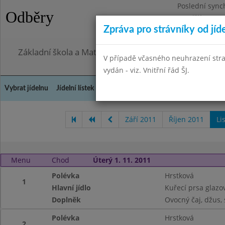
Poslední sync
Odběry
Pondělí 27.7.2
Zpráva pro strávníky od jíd
Omezení obje
Základní škola a Mateřská škola, Praha 4, Ohradní 49
V případě včasného neuhrazení str
vydán - viz. Vnitřní řád ŠJ.
Vybrat jídelnu
Jídelní lístek
Historie
Kontakty a informace
Doch
Září 2011
Říjen 2011
Li
Menu
Chod
Úterý 1. 11. 2011
Polévka
Hrstková
1
Hlavní jídlo
Kuřecí prsa glaz
Doplněk
Ovocný čaj, džus, 
Polévka
Hrstková
2