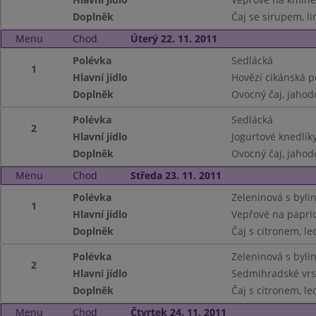
Doplněk
Čaj se sirupem, l
Menu
Chod
Úterý 22. 11. 2011
Polévka
Sedlácká
1
Hlavní jídlo
Hovězí cikánská p
Doplněk
Ovocný čaj, jaho
Polévka
Sedlácká
2
Hlavní jídlo
Jogurtové knedlík
Doplněk
Ovocný čaj, jaho
Menu
Chod
Středa 23. 11. 2011
Polévka
Zeleninová s byli
1
Hlavní jídlo
Vepřové na papric
Doplněk
Čaj s citronem, le
Polévka
Zeleninová s byli
2
Hlavní jídlo
Sedmihradské vrs
Doplněk
Čaj s citronem, le
Menu
Chod
Čtvrtek 24. 11. 2011