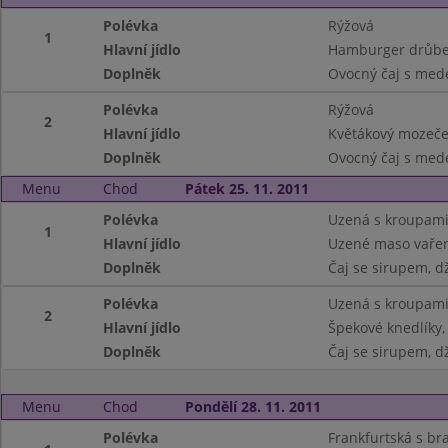
Polévka
Rýžová
1
Hlavní jídlo
Hamburger drůbe
Doplněk
Ovocný čaj s mede
Polévka
Rýžová
2
Hlavní jídlo
Květákový mozeče
Doplněk
Ovocný čaj s mede
Menu
Chod
Pátek 25. 11. 2011
Polévka
Uzená s kroupam
1
Hlavní jídlo
Uzené maso vařen
Doplněk
Čaj se sirupem, d
Polévka
Uzená s kroupam
2
Hlavní jídlo
Špekové knedlíky,
Doplněk
Čaj se sirupem, d
Menu
Chod
Pondělí 28. 11. 2011
Polévka
Frankfurtská s b