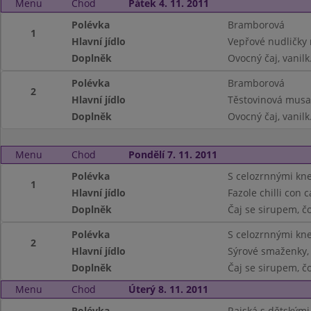
Menu
Chod
Pátek 4. 11. 2011
Polévka
Bramborová
1
Hlavní jídlo
Vepřové nudličky 
Doplněk
Ovocný čaj, vanil
Polévka
Bramborová
2
Hlavní jídlo
Těstovinová musa
Doplněk
Ovocný čaj, vanil
Menu
Chod
Pondělí 7. 11. 2011
Polévka
S celozrnnými kne
1
Hlavní jídlo
Fazole chilli con 
Doplněk
Čaj se sirupem, č
Polévka
S celozrnnými kne
2
Hlavní jídlo
Sýrové smaženky,
Doplněk
Čaj se sirupem, č
Menu
Chod
Úterý 8. 11. 2011
Polévka
Rajská s dětskými