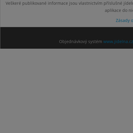
Veškeré publikované informace jsou vlastnictvím příslušné jídel
aplikace do n
Zásady 
Objednávkový systém
www.jidelna.c