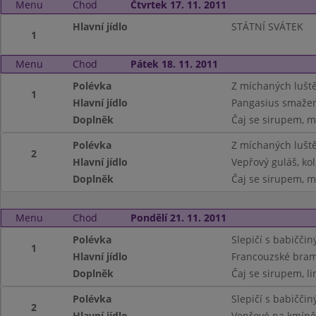
Menu
Chod
Čtvrtek 17. 11. 2011
Hlavní jídlo
STÁTNÍ SVÁTEK
1
Menu
Chod
Pátek 18. 11. 2011
Polévka
Z míchaných lušt
1
Hlavní jídlo
Pangasius smažen
Doplněk
Čaj se sirupem, m
Polévka
Z míchaných lušt
2
Hlavní jídlo
Vepřový guláš, kol
Doplněk
Čaj se sirupem, m
Menu
Chod
Pondělí 21. 11. 2011
Polévka
Slepičí s babičči
1
Hlavní jídlo
Francouzské bram
Doplněk
Čaj se sirupem, l
Polévka
Slepičí s babičči
2
Hlavní jídlo
Vepřové na kmíně,