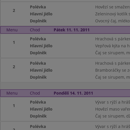
Polévka
Hovězí se smaže
2
Hlavní jídlo
Zeleninový kotlík
Doplněk
Ovocný čaj, mléko
Menu
Chod
Pátek 11. 11. 2011
Polévka
Hrachová s párk
1
Hlavní jídlo
Vepřová kýta na h
Doplněk
Čaj se sirupem, m
Polévka
Hrachová s párk
2
Hlavní jídlo
Bramboráčky se z
Doplněk
Čaj se sirupem, m
Menu
Chod
Pondělí 14. 11. 2011
Polévka
Vývar s rýží a hr
1
Hlavní jídlo
Hovězí maso vařen
Doplněk
Čaj se sirupem, d
Polévka
Vývar s rýží a hr
2