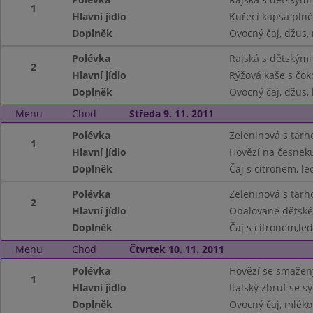
1
Hlavní jídlo
Kuřecí kapsa pln
Doplněk
Ovocný čaj, džus,
Polévka
Rajská s dětskými
2
Hlavní jídlo
Rýžová kaše s čo
Doplněk
Ovocný čaj, džus,
Menu
Chod
Středa 9. 11. 2011
Polévka
Zeleninová s tar
1
Hlavní jídlo
Hovězí na česneku
Doplněk
Čaj s citronem, le
Polévka
Zeleninová s tar
2
Hlavní jídlo
Obalované dětské
Doplněk
Čaj s citronem,led
Menu
Chod
Čtvrtek 10. 11. 2011
Polévka
Hovězí se smaže
1
Hlavní jídlo
Italský zbruf se sý
Doplněk
Ovocný čaj, mléko