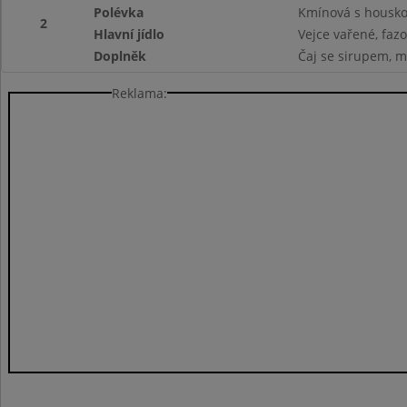
Polévka
Kmínová s housk
2
Hlavní jídlo
Vejce vařené, faz
Doplněk
Čaj se sirupem, m
Reklama: