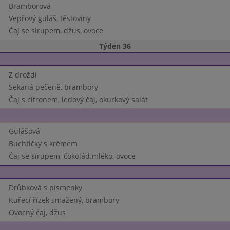
Bramborová
Vepřový guláš, těstoviny
Čaj se sirupem, džus, ovoce
Týden 36
Z droždí
Sekaná pečeně, brambory
Čaj s citronem, ledový čaj, okurkový salát
Gulášová
Buchtičky s krémem
Čaj se sirupem, čokolád.mléko, ovoce
Drůbková s písmenky
Kuřecí řízek smažený, brambory
Ovocný čaj, džus