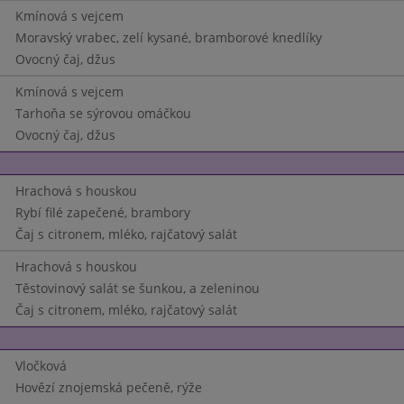
Kmínová s vejcem
Moravský vrabec, zelí kysané, bramborové knedlíky
Ovocný čaj, džus
Kmínová s vejcem
Tarhoňa se sýrovou omáčkou
Ovocný čaj, džus
Hrachová s houskou
Rybí filé zapečené, brambory
Čaj s citronem, mléko, rajčatový salát
Hrachová s houskou
Těstovinový salát se šunkou, a zeleninou
Čaj s citronem, mléko, rajčatový salát
Vločková
Hovězí znojemská pečeně, rýže