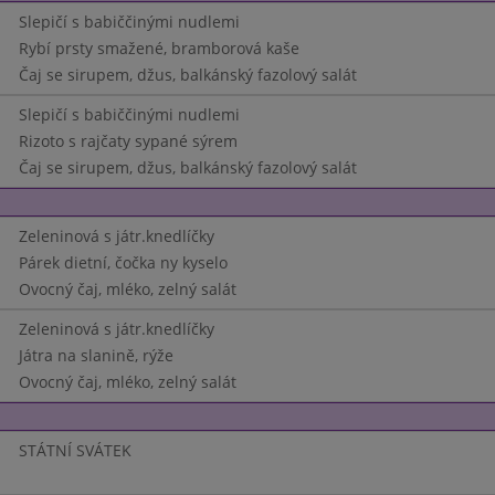
Slepičí s babiččinými nudlemi
Rybí prsty smažené, bramborová kaše
Čaj se sirupem, džus, balkánský fazolový salát
Slepičí s babiččinými nudlemi
Rizoto s rajčaty sypané sýrem
Čaj se sirupem, džus, balkánský fazolový salát
Zeleninová s játr.knedlíčky
Párek dietní, čočka ny kyselo
Ovocný čaj, mléko, zelný salát
Zeleninová s játr.knedlíčky
Játra na slanině, rýže
Ovocný čaj, mléko, zelný salát
STÁTNÍ SVÁTEK