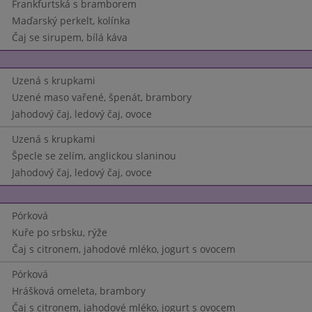
Frankfurtská s bramborem
Maďarský perkelt, kolínka
Čaj se sirupem, bílá káva
Uzená s krupkami
Uzené maso vařené, špenát, brambory
Jahodový čaj, ledový čaj, ovoce
Uzená s krupkami
Špecle se zelím, anglickou slaninou
Jahodový čaj, ledový čaj, ovoce
Pórková
Kuře po srbsku, rýže
Čaj s citronem, jahodové mléko, jogurt s ovocem
Pórková
Hrášková omeleta, brambory
Čaj s citronem, jahodové mléko, jogurt s ovocem