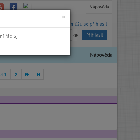
Nápověda
Close
×
Nemůžu se přihlásit
í řád ŠJ.
Nápověda
011