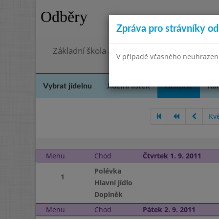
Odběry
Zpráva pro strávníky od 
Základní škola a Mateřská škola, Praha 4, O
V případě včasného neuhrazení 
Vybrat jídelnu
Jídelní lístek
Historie
Kon
Kv
Menu
Chod
Čtvrtek 1. 9. 2011
Polévka
1
Hlavní jídlo
Doplněk
Menu
Chod
Pátek 2. 9. 2011