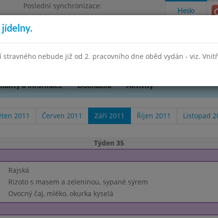
Poslední synchronizace:
Heslo
Pondělí 27.7.2026 13:26
jídelny.
Omezení objednávek
hradní 49
stravného nebude již od 2. pracovního dne oběd vydán - viz. Vnitřn
takty a informace
Docházka
Aktivity
ěten 2011
Červen 2011
Září 2011
Říjen 2011
Listopad 2
Týden 35
Rajská
Rizoto s masem a zeleninou, sypané sýrem
Ovocný čaj, mléko, okurka kyselá