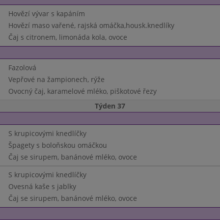
Hovězí vývar s kapáním
Hovězí maso vařené, rajská omáčka,housk.knedlíky
Čaj s citronem, limonáda kola, ovoce
Fazolová
Vepřové na žampionech, rýže
Ovocný čaj, karamelové mléko, piškotové řezy
Týden 37
S krupicovými knedlíčky
Špagety s boloňskou omáčkou
Čaj se sirupem, banánové mléko, ovoce
S krupicovými knedlíčky
Ovesná kaše s jablky
Čaj se sirupem, banánové mléko, ovoce