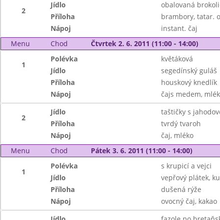
Jídlo
obalovaná brokoli
2
Příloha
brambory, tatar.
Nápoj
instant. čaj
Menu
Chod
Čtvrtek 2. 6. 2011 (11:00 - 14:00)
Polévka
květáková
1
Jídlo
segedínský guláš
Příloha
houskový knedlík
Nápoj
čajs medem, mlé
Jídlo
taštičky s jahodo
2
Příloha
tvrdý tvaroh
Nápoj
čaj, mléko
Menu
Chod
Pátek 3. 6. 2011 (11:00 - 14:00)
Polévka
s krupicí a vejci
1
Jídlo
vepřový plátek, k
Příloha
dušená rýže
Nápoj
ovocný čaj, kakao
Jídlo
fazole po bretaňs