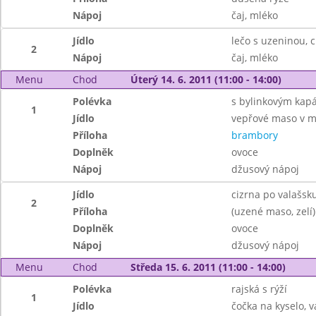
Nápoj
čaj, mléko
Jídlo
lečo s uzeninou, 
2
Nápoj
čaj, mléko
Menu
Chod
Úterý 14. 6. 2011 (11:00 - 14:00)
Polévka
s bylinkovým kap
1
Jídlo
vepřové maso v m
Příloha
brambory
Doplněk
ovoce
Nápoj
džusový nápoj
Jídlo
cizrna po valašsk
2
Příloha
(uzené maso, zelí)
Doplněk
ovoce
Nápoj
džusový nápoj
Menu
Chod
Středa 15. 6. 2011 (11:00 - 14:00)
Polévka
rajská s rýží
1
Jídlo
čočka na kyselo, v