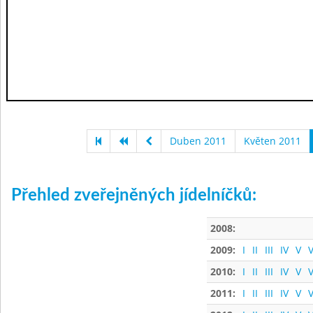
Duben 2011
Květen 2011
Přehled zveřejněných jídelníčků:
2008:
2009:
I
II
III
IV
V
V
2010:
I
II
III
IV
V
V
2011:
I
II
III
IV
V
V