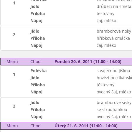
1
Jídlo
drůbeží na smeta
Příloha
těstoviny
Nápoj
čaj, mléko
Jídlo
bramborové noky
2
Příloha
hříbková omáčka
Nápoj
čaj, mléko
Menu
Chod
Pondělí 20. 6. 2011 (11:00 - 14:00)
Polévka
s vaječnou jíškou
1
Jídlo
hovězí po cikánsk
Příloha
těstoviny
Nápoj
ovocný čaj, mléko
Jídlo
bramborové šišky
2
Příloha
se strouhankou
Nápoj
ovocný čaj, mléko
Menu
Chod
Úterý 21. 6. 2011 (11:00 - 14:00)