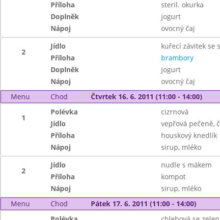
Příloha
steril. okurka
Doplněk
jogurt
Nápoj
ovocný čaj
Jídlo
kuřecí závitek se 
2
Příloha
brambory
Doplněk
jogurt
Nápoj
ovocný čaj
Menu
Chod
Čtvrtek 16. 6. 2011 (11:00 - 14:00)
Polévka
cizrnová
1
Jídlo
vepřová pečeně, č
Příloha
houskový knedlík
Nápoj
sirup, mléko
Jídlo
nudle s mákem
2
Příloha
kompot
Nápoj
sirup, mléko
Menu
Chod
Pátek 17. 6. 2011 (11:00 - 14:00)
Polévka
chlebová se zele