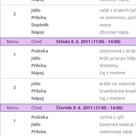
Jídlo
salát z krabích ty
2
Příloha
se zeleninou, peč
Doplněk
ovoce
Nápoj
džusový nápoj
Menu
Chod
Středa 8. 6. 2011 (11:00 - 14:00)
Polévka
zeleninová s dro
1
Jídlo
krůtí prsa po ště
Příloha
těstoviny
Nápoj
čaj s medem
Jídlo
králík na zelenině
2
Příloha
bramborový knedl
Nápoj
čaj s medem
Menu
Chod
Čtvrtek 9. 6. 2011 (11:00 - 14:00)
Polévka
rychlá s rýží
1
Jídlo
bavorská sekaná,
Příloha
zeleninový salát