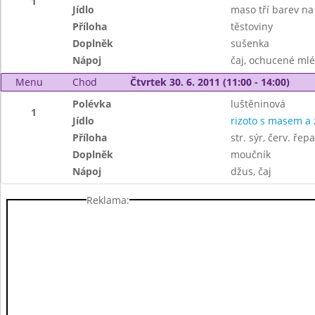
1
Jídlo
maso tří barev na
Příloha
těstoviny
Doplněk
sušenka
Nápoj
čaj, ochucené ml
Menu
Chod
Čtvrtek 30. 6. 2011 (11:00 - 14:00)
Polévka
luštěninová
1
Jídlo
rizoto s masem a 
Příloha
str. sýr, červ. řepa
Doplněk
moučník
Nápoj
džus, čaj
Reklama: