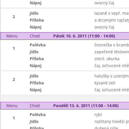
Nápoj
ovocný čaj
Jídlo
lazaně s vepř. m
2
Příloha
a drcenými rajčat
Nápoj
ovocný čaj
Menu
Chod
Pátek 10. 6. 2011 (11:00 - 14:00)
Polévka
česnečka s bram
1
Jídlo
zapečené těstovi
Příloha
steril. okurka
Nápoj
čaj, ochucené ml
Jídlo
halušky s uzený
2
Příloha
kysané zelí
Nápoj
čaj, ochucené ml
Menu
Chod
Pondělí 13. 6. 2011 (11:00 - 14:00)
Polévka
rybí
1
Jídlo
rozlítaný hovězí p
Příloha
dušená rýže