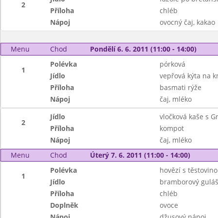
2
Příloha
chléb
Nápoj
ovocný čaj, kakao
Menu
Chod
Pondělí 6. 6. 2011 (11:00 - 14:00)
Polévka
pórková
1
Jídlo
vepřová kýta na 
Příloha
basmati rýže
Nápoj
čaj, mléko
Jídlo
vločková kaše s 
2
Příloha
kompot
Nápoj
čaj, mléko
Menu
Chod
Úterý 7. 6. 2011 (11:00 - 14:00)
Polévka
hovězí s těstovin
1
Jídlo
bramborový guláš
Příloha
chléb
Doplněk
ovoce
Nápoj
džusový nápoj