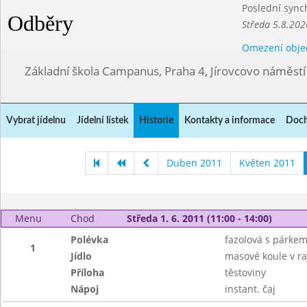
Poslední sync
Odběry
Středa 5.8.202
Omezení obje
Základní škola Campanus, Praha 4, Jírovcovo náměst
Vybrat jídelnu
Jídelní lístek
Historie
Kontakty a informace
Doch
Duben 2011
Květen 2011
Menu
Chod
Středa 1. 6. 2011 (11:00 - 14:00)
Polévka
fazolová s párke
1
Jídlo
masové koule v r
Příloha
těstoviny
Nápoj
instant. čaj