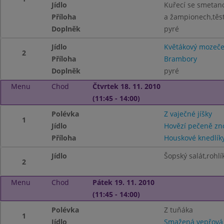
Jídlo
Kuřecí se smeta
Příloha
a žampionech,těs
Doplněk
pyré
Jídlo
Květákový mozeč
2
Příloha
Brambory
Doplněk
pyré
Menu
Chod
Čtvrtek 18. 11. 2010
(11:45 - 14:00)
Polévka
Z vaječné jíšky
1
Jídlo
Hovězí pečeně zn
Příloha
Houskové knedlík
Jídlo
Šopský salát,rohlí
2
Menu
Chod
Pátek 19. 11. 2010
(11:45 - 14:00)
Polévka
Z tuňáka
1
Jídlo
Smažená vepřová 