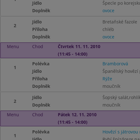
Jídlo
Špecle po korejsk
Doplněk
ovoce
Jídlo
Bretaňské fazole
2
Příloha
chléb
Doplněk
ovoce
Menu
Chod
Čtvrtek 11. 11. 2010
(11:45 - 14:00)
Polévka
Bramborová
1
Jídlo
Španělský hovězí 
Příloha
Rýže
Doplněk
moučník
Jídlo
Šopský salát,rohlí
2
Doplněk
moučník
Menu
Chod
Pátek 12. 11. 2010
(11:45 - 14:00)
Polévka
Hovězí s játrovou 
1
Jídlo
Rybí špíz/losos,p