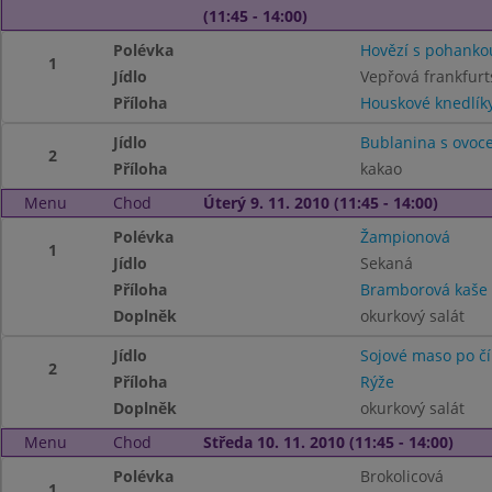
(11:45 - 14:00)
Polévka
Hovězí s pohanko
1
Jídlo
Vepřová frankfur
Příloha
Houskové knedlík
Jídlo
Bublanina s ovoc
2
Příloha
kakao
Menu
Chod
Úterý 9. 11. 2010 (11:45 - 14:00)
Polévka
Žampionová
1
Jídlo
Sekaná
Příloha
Bramborová kaše
Doplněk
okurkový salát
Jídlo
Sojové maso po č
2
Příloha
Rýže
Doplněk
okurkový salát
Menu
Chod
Středa 10. 11. 2010 (11:45 - 14:00)
Polévka
Brokolicová
1