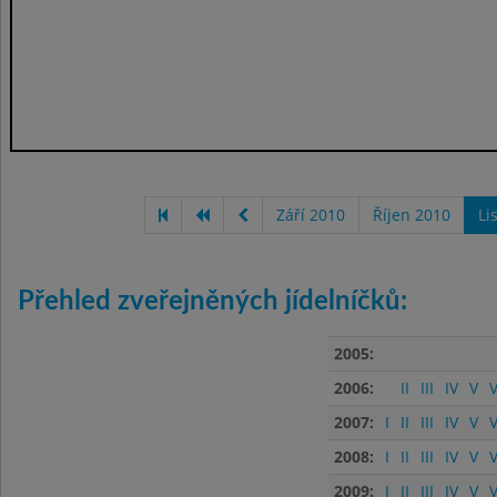
Září 2010
Říjen 2010
Li
Přehled zveřejněných jídelníčků:
2005:
2006:
II
III
IV
V
V
2007:
I
II
III
IV
V
V
2008:
I
II
III
IV
V
V
2009:
I
II
III
IV
V
V