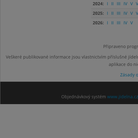
2024:
I
II
III
IV
V
V
2025:
I
II
III
IV
V
V
2026:
I
II
III
IV
V
Připraveno progr
Veškeré publikované informace jsou vlastnictvím příslušné jídel
aplikace do n
Zásady 
Objednávkový systém
www.jidelna.c