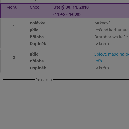
Menu
Chod
Úterý 30. 11. 2010
(11:45 - 14:00)
Polévka
Mrkvová
1
Jídlo
Pečený karbanáte
Příloha
Bramborová kaše
Doplněk
tv.krém
Jídlo
Sojové maso na p
2
Příloha
Rýže
Doplněk
tv.krém
Reklama: