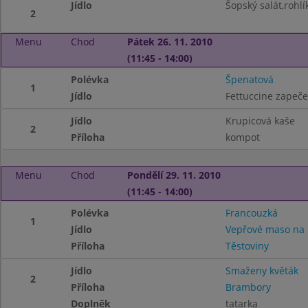
Jídlo
Šopský salát,rohlí
2
Menu
Chod
Pátek 26. 11. 2010
(11:45 - 14:00)
Polévka
Špenatová
1
Jídlo
Fettuccine zapeč
Jídlo
Krupicová kaše
2
Příloha
kompot
Menu
Chod
Pondělí 29. 11. 2010
(11:45 - 14:00)
Polévka
Francouzká
1
Jídlo
Vepřové maso na 
Příloha
Těstoviny
Jídlo
Smaženy květák
2
Příloha
Brambory
Doplněk
tatarka