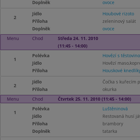
Doplněk
ovoce
Jídlo
Houbové rizoto
2
Příloha
zeleninový salát
Doplněk
ovoce
Menu
Chod
Středa 24. 11. 2010
(11:45 - 14:00)
Polévka
Hovězí s těstovin
1
Jídlo
Hovězí maso,kopr
Příloha
Houskové knedlík
Jídlo
Čočka s kuřecím 
2
Příloha
okurka
Menu
Chod
Čtvrtek 25. 11. 2010 (11:45 - 14:00)
Polévka
Luštěninová
1
Jídlo
Restovaná husí ját
Příloha
brambory
Doplněk
tatarka