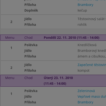
Příloha
Brambory
Doplněk
kečup
Jídlo
Těstovinový salát
2
Příloha
rohlík
Menu
Chod
Pondělí 22. 11. 2010 (11:45 - 14:00)
Polévka
Knedlíčková
1
Jídlo
Bramborový knedl
Příloha
ámem a cibulkou,z
Jídlo
Zapečené těstovin
2
Příloha
kompot
Menu
Chod
Úterý 23. 11. 2010
(11:45 - 14:00)
Polévka
Zeleninová
1
Jídlo
Vepřové maso duš
Příloha
Brambory