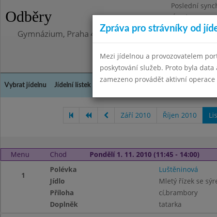
Poslední sync
Odběry
Úterý 12.5.202
Zpráva pro strávníky od jíd
Gymnázium, Praha 4, Budějovická 680
Mezi jídelnou a provozovatelem por
poskytování služeb. Proto byla dat
zamezeno provádět aktivní operace (
Vybrat jídelnu
Jídelní lístek
Historie
Kontakty a informace
Doch
Září 2010
Říjen 2010
Li
Menu
Chod
Pondělí 1. 11. 2010 (11:45 - 14:00)
Polévka
Luštěninová
1
Jídlo
Mletý řízek se sýr
Příloha
cí,brambory
Doplněk
tatarka