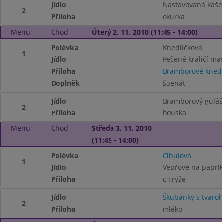
Jídlo
Nastavovaná kaš
2
Příloha
okurka
Menu
Chod
Úterý 2. 11. 2010 (11:45 - 14:00)
Polévka
Knedlíčková
1
Jídlo
Pečené králičí ma
Příloha
Bramborové knedl
Doplněk
špenát
Jídlo
Bramborový gulá
2
Příloha
houska
Menu
Chod
Středa 3. 11. 2010
(11:45 - 14:00)
Polévka
Cibulová
1
Jídlo
Vepřové na paprik
Příloha
ch,rýže
Jídlo
Škubánky s tvar
2
Příloha
mléko