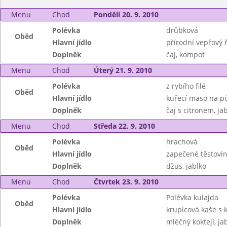
Menu
Chod
Pondělí 20. 9. 2010
Polévka
drůbková
Oběd
Hlavní jídlo
přírodní vepřový 
Doplněk
čaj, kompot
Menu
Chod
Úterý 21. 9. 2010
Polévka
z rybího filé
Oběd
Hlavní jídlo
kuřecí maso na p
Doplněk
čaj s citronem, ja
Menu
Chod
Středa 22. 9. 2010
Polévka
hrachová
Oběd
Hlavní jídlo
zapečené těstovin
Doplněk
džus, jablko
Menu
Chod
Čtvrtek 23. 9. 2010
Polévka
Polévka kulajda
Oběd
Hlavní jídlo
krupicová kaše s
Doplněk
mléčný koktejl, ja