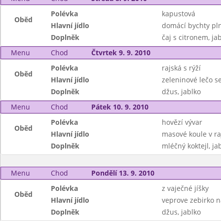
Polévka
kapustová
Oběd
Hlavní jídlo
domácí bychty pl
Doplněk
čaj s citronem, ja
Menu
Chod
Čtvrtek 9. 9. 2010
Polévka
rajská s rýží
Oběd
Hlavní jídlo
zeleninové lečo 
Doplněk
džus, jablko
Menu
Chod
Pátek 10. 9. 2010
Polévka
hovězí vývar
Oběd
Hlavní jídlo
masové koule v ra
Doplněk
mléčný koktejl, ja
Menu
Chod
Pondělí 13. 9. 2010
Polévka
z vaječné jíšky
Oběd
Hlavní jídlo
veprove zebirko 
Doplněk
džus, jablko