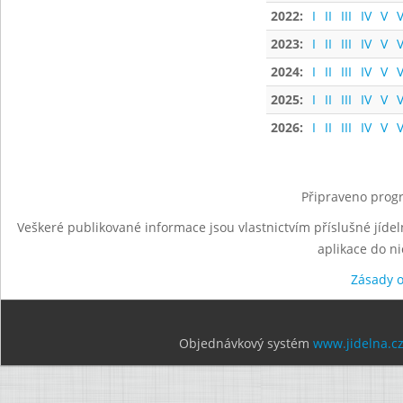
2022:
I
II
III
IV
V
V
2023:
I
II
III
IV
V
V
2024:
I
II
III
IV
V
V
2025:
I
II
III
IV
V
V
2026:
I
II
III
IV
V
V
Připraveno progr
Veškeré publikované informace jsou vlastnictvím příslušné jídel
aplikace do n
Zásady 
Objednávkový systém
www.jidelna.c