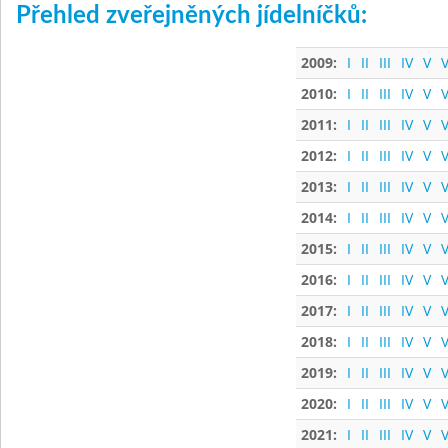
Přehled zveřejněných jídelníčků:
2009:
I
II
III
IV
V
V
2010:
I
II
III
IV
V
V
2011:
I
II
III
IV
V
V
2012:
I
II
III
IV
V
V
2013:
I
II
III
IV
V
V
2014:
I
II
III
IV
V
V
2015:
I
II
III
IV
V
V
2016:
I
II
III
IV
V
V
2017:
I
II
III
IV
V
V
2018:
I
II
III
IV
V
V
2019:
I
II
III
IV
V
V
2020:
I
II
III
IV
V
V
2021:
I
II
III
IV
V
V