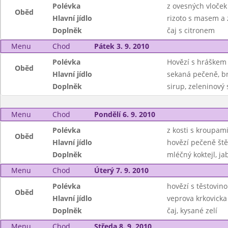
Polévka
z ovesných vloček
Oběd
Hlavní jídlo
rizoto s masem a 
Doplněk
čaj s citronem
Menu
Chod
Pátek 3. 9. 2010
Polévka
Hovězí s hráškem 
Oběd
Hlavní jídlo
sekaná pečeně, b
Doplněk
sirup, zeleninový 
Menu
Chod
Pondělí 6. 9. 2010
Polévka
z kosti s kroupam
Oběd
Hlavní jídlo
hovězí pečeně št
Doplněk
mléčný koktejl, ja
Menu
Chod
Úterý 7. 9. 2010
Polévka
hovězí s těstovin
Oběd
Hlavní jídlo
veprova krkovicka
Doplněk
čaj, kysané zelí
Menu
Chod
Středa 8. 9. 2010