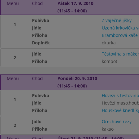
Menu
Chod
Pátek 17. 9. 2010
(11:45 - 14:00)
Polévka
Z vaječné jíšky
1
Jídlo
Uzená krkovička 
Příloha
Bramborová kaše
Doplněk
okurka
Jídlo
Těstovina s mák
2
Příloha
kompot
Menu
Chod
Pondělí 20. 9. 2010
(11:45 - 14:00)
Polévka
Hovězí s těstovin
1
Jídlo
Hovězí maso,hou
Příloha
Houskové knedlík
Jídlo
Ořechové řezy
2
Příloha
kakao
Menu
Chod
Úterý 21. 9. 2010 (11:45 - 14:00)