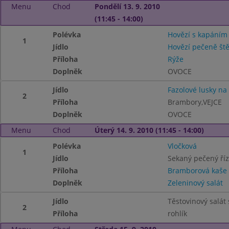
Menu
Chod
Pondělí 13. 9. 2010
(11:45 - 14:00)
Polévka
Hovězí s kapáním
1
Jídlo
Hovězí pečeně št
Příloha
Rýže
Doplněk
OVOCE
Jídlo
Fazolové lusky n
2
Příloha
Brambory,VEJCE
Doplněk
OVOCE
Menu
Chod
Úterý 14. 9. 2010 (11:45 - 14:00)
Polévka
Vločková
1
Jídlo
Sekaný pečený ří
Příloha
Bramborová kaše
Doplněk
Zeleninový salát
Jídlo
Těstovinový salát
2
Příloha
rohlík