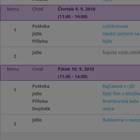
Menu
Chod
Čtvrtek 9. 9. 2010
(11:45 - 14:00)
Polévka
Luštěninová
1
Jídlo
Hovězí pečeně n
Příloha
Rýže
Jídlo
Šopský salát,rohlí
2
Menu
Chod
Pátek 10. 9. 2010
(11:45 - 14:00)
Polévka
Rajčatová s rýží
1
Jídlo
Rybí filet v těstíčk
Příloha
Bramborová kaše
Doplněk
ovoce
Jídlo
Bublanina s ovoc
2