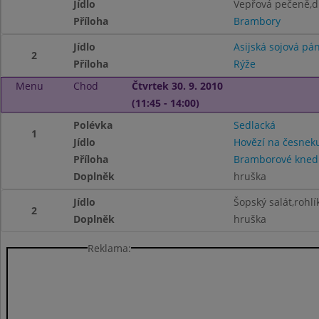
Jídlo
Vepřová pečeně,d
Příloha
Brambory
Jídlo
Asijská sojová pá
2
Příloha
Rýže
Menu
Chod
Čtvrtek 30. 9. 2010
(11:45 - 14:00)
Polévka
Sedlacká
1
Jídlo
Hovězí na česnek
Příloha
Bramborové knedl
Doplněk
hruška
Jídlo
Šopský salát,rohlí
2
Doplněk
hruška
Reklama: