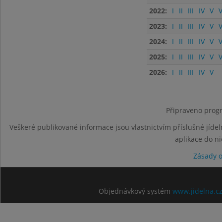
2022:
I
II
III
IV
V
V
2023:
I
II
III
IV
V
V
2024:
I
II
III
IV
V
V
2025:
I
II
III
IV
V
V
2026:
I
II
III
IV
V
Připraveno progr
Veškeré publikované informace jsou vlastnictvím příslušné jídel
aplikace do n
Zásady 
Objednávkový systém
www.jidelna.c