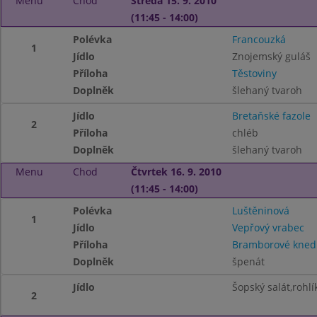
Menu
Chod
Středa 15. 9. 2010
(11:45 - 14:00)
Polévka
Francouzká
1
Jídlo
Znojemský guláš
Příloha
Těstoviny
Doplněk
šlehaný tvaroh
Jídlo
Bretaňské fazole
2
Příloha
chléb
Doplněk
šlehaný tvaroh
Menu
Chod
Čtvrtek 16. 9. 2010
(11:45 - 14:00)
Polévka
Luštěninová
1
Jídlo
Vepřový vrabec
Příloha
Bramborové knedl
Doplněk
špenát
Jídlo
Šopský salát,rohlí
2