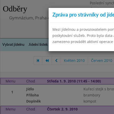
Poslední sync
Odběry
Úterý 12.5.202
Zpráva pro strávníky od jíd
Gymnázium, Praha 4, Budějovická 680
Mezi jídelnou a provozovatelem por
poskytování služeb. Proto byla dat
zamezeno provádět aktivní operace (
Vybrat jídelnu
Jídelní lístek
Historie
Kontakty a informace
Doch
Květen 2010
Červen 2010
Menu
Chod
Středa 1. 9. 2010 (11:45 - 14:00)
Jídlo
Kuřecí stejk s bro
1
Příloha
brambory
Doplněk
kompot
Menu
Chod
Čtvrtek 2. 9. 2010