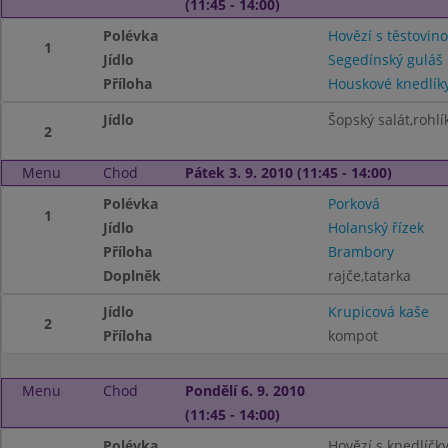
(11:45 - 14:00)
Polévka
Hovězí s těstovin
1
Jídlo
Segedínský guláš
Příloha
Houskové knedlík
Jídlo
Šopský salát,rohlí
2
Menu
Chod
Pátek 3. 9. 2010 (11:45 - 14:00)
Polévka
Porková
1
Jídlo
Holanský řízek
Příloha
Brambory
Doplněk
rajče,tatarka
Jídlo
Krupicová kaše
2
Příloha
kompot
Menu
Chod
Pondělí 6. 9. 2010
(11:45 - 14:00)
Polévka
Hovězí s knedlíčk