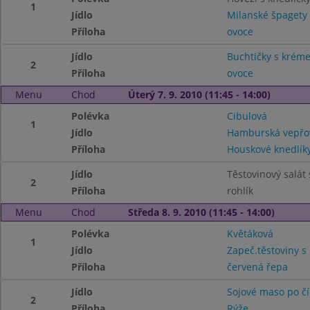
1
Jídlo
Milanské špagety
Příloha
ovoce
Jídlo
Buchtičky s krém
2
Příloha
ovoce
Menu
Chod
Úterý 7. 9. 2010 (11:45 - 14:00)
Polévka
Cibulová
1
Jídlo
Hamburská vepřo
Příloha
Houskové knedlík
Jídlo
Těstovinový salát
2
Příloha
rohlík
Menu
Chod
Středa 8. 9. 2010 (11:45 - 14:00)
Polévka
Květáková
1
Jídlo
Zapeč.těstoviny 
Příloha
červená řepa
Jídlo
Sojové maso po č
2
Příloha
Rýže