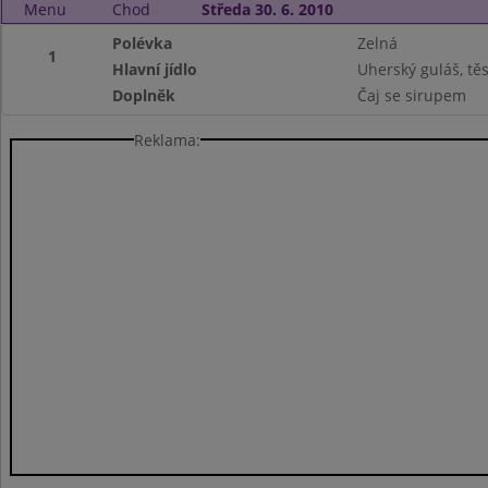
Menu
Chod
Středa 30. 6. 2010
Polévka
Zelná
1
Hlavní jídlo
Uherský guláš, tě
Doplněk
Čaj se sirupem
Reklama: