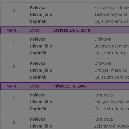
Polévka
Z míchaných lušt
2
Hlavní jídlo
Těstovinový salát
Doplněk
Čaj s citronem, d
Menu
Chod
Čtvrtek 24. 6. 2010
Polévka
Dršťková
1
Hlavní jídlo
Buchty s džemem
Doplněk
Čaj se sirupem,o
Polévka
Dršťková
2
Hlavní jídlo
Drůbeží maso po č
Doplněk
Čaj se sirupem, o
Menu
Chod
Pátek 25. 6. 2010
Polévka
Kroupová
1
Hlavní jídlo
Pangasius pečený
Doplněk
Čaj se sirupem, m
Polévka
Kroupová
2
Hlavní jídlo
Zeleninové nuget