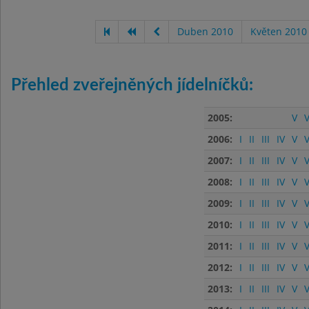
Duben 2010
Květen 2010
Přehled zveřejněných jídelníčků:
2005:
V
V
2006:
I
II
III
IV
V
V
2007:
I
II
III
IV
V
V
2008:
I
II
III
IV
V
V
2009:
I
II
III
IV
V
V
2010:
I
II
III
IV
V
V
2011:
I
II
III
IV
V
V
2012:
I
II
III
IV
V
V
2013:
I
II
III
IV
V
V