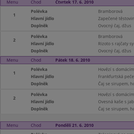
Menu
Chod
Čtvrtek 17. 6. 2010
Polévka
Bramborová
1
Hlavní jídlo
Zapečené těstovin
Doplněk
Ovocný čaj, džus
Polévka
Bramborová
2
Hlavní jídlo
Rizoto s rajčaty 
Doplněk
Ovocný čaj, džus
Menu
Chod
Pátek 18. 6. 2010
Polévka
Hovězí s domácím
1
Hlavní jídlo
Frankfurtská peč
Doplněk
Čaj se sirupem, h
Polévka
Hovězí s domácím
2
Hlavní jídlo
Ovesná kaše s jabl
Doplněk
Čaj se sirupem, h
Menu
Chod
Pondělí 21. 6. 2010