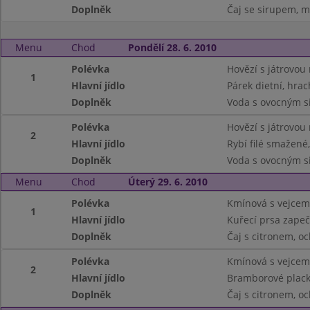
Doplněk
Čaj se sirupem, m
Menu
Chod
Pondělí 28. 6. 2010
Polévka
Hovězí s játrovou 
1
Hlavní jídlo
Párek dietní, hra
Doplněk
Voda s ovocným si
Polévka
Hovězí s játrovou 
2
Hlavní jídlo
Rybí filé smažené
Doplněk
Voda s ovocným si
Menu
Chod
Úterý 29. 6. 2010
Polévka
Kmínová s vejcem
1
Hlavní jídlo
Kuřecí prsa zape
Doplněk
Čaj s citronem, o
Polévka
Kmínová s vejcem
2
Hlavní jídlo
Bramborové placky
Doplněk
Čaj s citronem, o