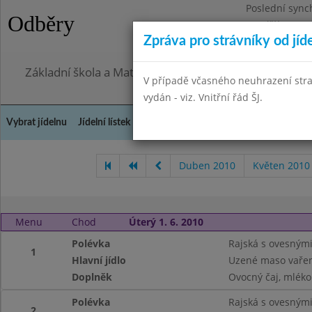
Poslední sync
Odběry
Pondělí 27.7.2
Zpráva pro strávníky od jíd
Omezení obje
Základní škola a Mateřská škola, Praha 4, Ohradní 49
V případě včasného neuhrazení str
vydán - viz. Vnitřní řád ŠJ.
Vybrat jídelnu
Jídelní lístek
Historie
Kontakty a informace
Doch
Duben 2010
Květen 2010
Menu
Chod
Úterý 1. 6. 2010
Polévka
Rajská s ovesnými
1
Hlavní jídlo
Uzené maso vařen
Doplněk
Ovocný čaj, mléko
Polévka
Rajská s ovesnými
2