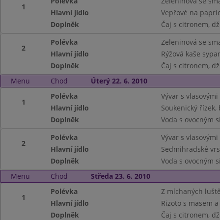
Polévka
Zeleninová se s
1
Hlavní jídlo
Vepřové na papric
Doplněk
Čaj s citronem, d
Polévka
Zeleninová se s
2
Hlavní jídlo
Rýžová kaše sypa
Doplněk
Čaj s citronem, d
Menu
Chod
Úterý 22. 6. 2010
Polévka
Vývar s vlasovými
1
Hlavní jídlo
Soukenický řízek,
Doplněk
Voda s ovocným si
Polévka
Vývar s vlasovými
2
Hlavní jídlo
Sedmihradské vrst
Doplněk
Voda s ovocným si
Menu
Chod
Středa 23. 6. 2010
Polévka
Z míchaných lušt
1
Hlavní jídlo
Rizoto s masem a
Doplněk
Čaj s citronem, d