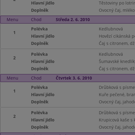
Hlavní jídlo
Těstoviny po lotri
Doplněk
Ovocný čaj, mléko
Menu
Chod
Středa 2. 6. 2010
Polévka
Kedlubnová
1
Hlavní jídlo
Hovězí cikánská p
Doplněk
Čaj s citronem, d
Polévka
Kedlubnová
2
Hlavní jídlo
Šumavské knedlíky
Doplněk
Čaj s citronem, d
Menu
Chod
Čtvrtek 3. 6. 2010
Polévka
Drůbková s písm
1
Hlavní jídlo
Kuře pečené, bra
Doplněk
Ovocný čaj, jaho
Polévka
Drůbková s písm
2
Hlavní jídlo
Krupicová kaše s
Doplněk
Ovocný čaj, jaho