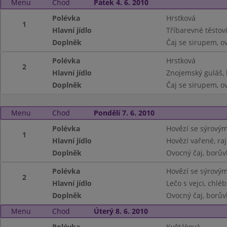
Menu
Chod
Pátek 4. 6. 2010
Polévka
Hrstková
1
Hlavní jídlo
Tříbarevné těstov
Doplněk
Čaj se sirupem, o
Polévka
Hrstková
2
Hlavní jídlo
Znojemský guláš, 
Doplněk
Čaj se sirupem, o
Menu
Chod
Pondělí 7. 6. 2010
Polévka
Hovězí se sýrovým
1
Hlavní jídlo
Hovězí vařené, ra
Doplněk
Ovocný čaj, borů
Polévka
Hovězí se sýrovým
2
Hlavní jídlo
Lečo s vejci, chléb
Doplněk
Ovocný čaj, borů
Menu
Chod
Úterý 8. 6. 2010
Polévka
Květáková