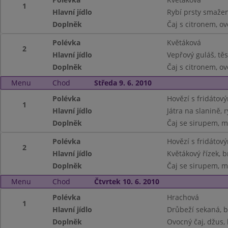
1
Hlavní jídlo
Rybí prsty smaže
Doplněk
Čaj s citronem, o
Polévka
Květáková
2
Hlavní jídlo
Vepřový guláš, těs
Doplněk
Čaj s citronem, o
Menu
Chod
Středa 9. 6. 2010
Polévka
Hovězí s fridátov
1
Hlavní jídlo
Játra na slanině, 
Doplněk
Čaj se sirupem, m
Polévka
Hovězí s fridátov
2
Hlavní jídlo
Květákový řízek, 
Doplněk
Čaj se sirupem, m
Menu
Chod
Čtvrtek 10. 6. 2010
Polévka
Hrachová
1
Hlavní jídlo
Drůbeží sekaná, 
Doplněk
Ovocný čaj, džus, 