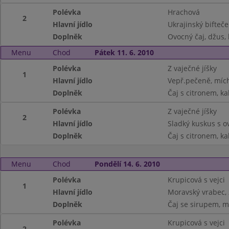
Polévka
Hrachová
2
Hlavní jídlo
Ukrajinský bifteč
Doplněk
Ovocný čaj, džus, 
Menu
Chod
Pátek 11. 6. 2010
Polévka
Z vaječné jíšky
1
Hlavní jídlo
Vepř.pečeně, míc
Doplněk
Čaj s citronem, ka
Polévka
Z vaječné jíšky
2
Hlavní jídlo
Sladký kuskus s 
Doplněk
Čaj s citronem, ka
Menu
Chod
Pondělí 14. 6. 2010
Polévka
Krupicová s vejci
1
Hlavní jídlo
Moravský vrabec, 
Doplněk
Čaj se sirupem, m
Polévka
Krupicová s vejci
2