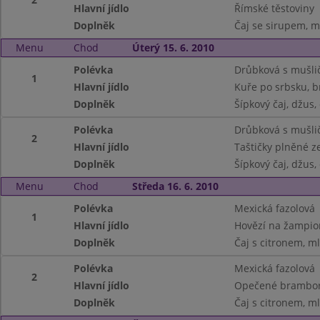
Hlavní jídlo
Římské těstoviny
Doplněk
Čaj se sirupem, m
Menu
Chod
Úterý 15. 6. 2010
Polévka
Drůbková s mušli
1
Hlavní jídlo
Kuře po srbsku, 
Doplněk
Šípkový čaj, džus,
Polévka
Drůbková s mušli
2
Hlavní jídlo
Taštičky plněné z
Doplněk
Šípkový čaj, džus,
Menu
Chod
Středa 16. 6. 2010
Polévka
Mexická fazolová
1
Hlavní jídlo
Hovězí na žampio
Doplněk
Čaj s citronem, m
Polévka
Mexická fazolová
2
Hlavní jídlo
Opečené brambor
Doplněk
Čaj s citronem, m