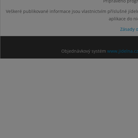
Připraveno progr
Veškeré publikované informace jsou vlastnictvím příslušné jídel
aplikace do n
Zásady 
Objednávkový systém
www.jidelna.c