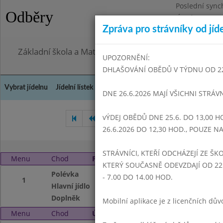
Poslední sync
Odběry
Úterý 28.7.202
Zpráva pro strávníky od jíd
Omezení obje
Základní škola a Mateřská škola Dr. Edvarda Beneše, 
UPOZORNĚNÍ:
DHLAŠOVÁNÍ OBĚDŮ V TÝDNU OD 22.6
Vybrat jídelnu
Jídelní lístek
Historie
Kontakty a informace
Doch
DNE 26.6.2026 MAJÍ VŠICHNI STRÁV
vÝDEJ OBĚDŮ DNE 25.6. DO 13,00 H
Březen 2010
Duben 2010
26.6.2026 DO 12,30 HOD., POUZE 
STRÁVNÍCI, KTEŘÍ ODCHÁZEJÍ ZE ŠKO
Menu
Chod
Pondělí 3. 5. 2010
KTERÝ SOUČASNĚ ODEVZDAJÍ OD 22.
Polévka
Slepičí s nudlemi
- 7.00 DO 14.00 HOD.
1
Hlavní jídlo
Uzená kýta, Šumav
Doplněk
Čaj,mléko
Mobilní aplikace je z licenčních d
Menu
Chod
Úterý 4. 5. 2010