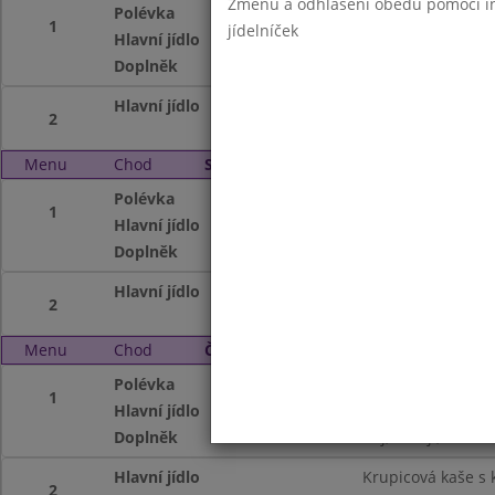
Změnu a odhlášení obědů pomocí int
Polévka
Celerová s housti
1
jídelníček
Hlavní jídlo
Vepř.plátek po p
Doplněk
Čaj s citronem, S
Hlavní jídlo
Houbové rizoto,sý
2
Menu
Chod
Středa 5. 5. 2010
Polévka
Hovězí vývar s k
1
Hlavní jídlo
Párek, Hrachová k
Doplněk
Čaj,mléko
Hlavní jídlo
Kuřecí maso v sýr
2
Menu
Chod
Čtvrtek 6. 5. 2010
Polévka
Frankfurtská
1
Hlavní jídlo
Hovězí maso po š
Doplněk
Čaj,koktejl, Mand
Hlavní jídlo
Krupicová kaše s
2