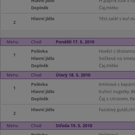
Hlavní jídlo
Pl.paprik.lusk v r
Doplněk
Čaj,mléko
Hlavní jídlo
Těst.salát s kuř.
2
Menu
Chod
Pondělí 17. 5. 2010
Polévka
Hovězí s těstovin
1
Hlavní jídlo
Svíčková na smeta
Doplněk
Čaj,mléko
Menu
Chod
Úterý 18. 5. 2010
Polévka
Kmínová s kapán
1
Hlavní jídlo
Kuřecí nugetky, 
Doplněk
Čaj s citronem, Pa
Hlavní jídlo
Fazolový guláš,ch
2
Menu
Chod
Středa 19. 5. 2010
Polévka
Drůbková