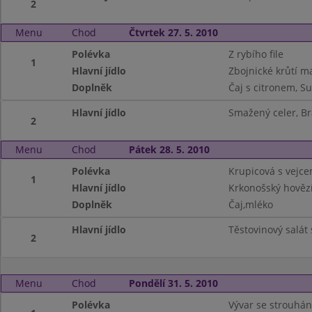
2
Menu
Chod
Čtvrtek 27. 5. 2010
Polévka
Z rybího file
1
Hlavní jídlo
Zbojnické krůtí m
Doplněk
Čaj s citronem, S
Hlavní jídlo
Smažený celer, Br
2
Menu
Chod
Pátek 28. 5. 2010
Polévka
Krupicová s vejc
1
Hlavní jídlo
Krkonošský hověz
Doplněk
Čaj,mléko
Hlavní jídlo
Těstovinový salát
2
Menu
Chod
Pondělí 31. 5. 2010
Polévka
Vývar se strouhá