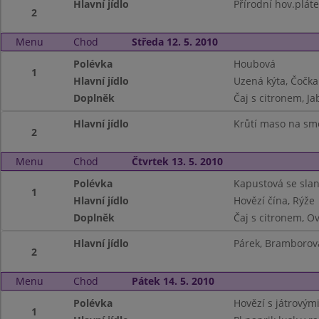
Hlavní jídlo
Přírodní hov.pláte
2
Menu
Chod
Středa 12. 5. 2010
Polévka
Houbová
1
Hlavní jídlo
Uzená kýta, Čočka
Doplněk
Čaj s citronem, Ja
Hlavní jídlo
Krůtí maso na sm
2
Menu
Chod
Čtvrtek 13. 5. 2010
Polévka
Kapustová se sla
1
Hlavní jídlo
Hovězí čína, Rýže
Doplněk
Čaj s citronem, O
Hlavní jídlo
Párek, Bramborová
2
Menu
Chod
Pátek 14. 5. 2010
Polévka
Hovězí s játrovým
1