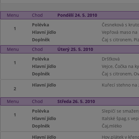
Menu
Chod
Pondělí 24. 5. 2010
Polévka
Česneková s krut
1
Hlavní jídlo
Vepřová maso na 
Doplněk
Čaj s citronem, Pi
Menu
Chod
Úterý 25. 5. 2010
Polévka
Dršťková
1
Hlavní jídlo
Vejce, Čočka na k
Doplněk
Čaj s citronem, O
Hlavní jídlo
Kuřecí stehno na 
2
Menu
Chod
Středa 26. 5. 2010
Polévka
Slepičí se smaže
1
Hlavní jídlo
Italské špag.s ve
Doplněk
Čaj,mléko
Hlavní jídlo
Hov.plátek v křen