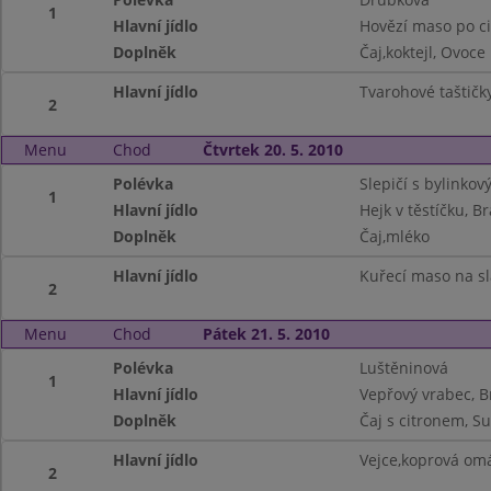
1
Hlavní jídlo
Hovězí maso po ci
Doplněk
Čaj,koktejl, Ovoce
Hlavní jídlo
Tvarohové taštičky
2
Menu
Chod
Čtvrtek 20. 5. 2010
Polévka
Slepičí s bylinkov
1
Hlavní jídlo
Hejk v těstíčku, B
Doplněk
Čaj,mléko
Hlavní jídlo
Kuřecí maso na sl
2
Menu
Chod
Pátek 21. 5. 2010
Polévka
Luštěninová
1
Hlavní jídlo
Vepřový vrabec, 
Doplněk
Čaj s citronem, S
Hlavní jídlo
Vejce,koprová om
2