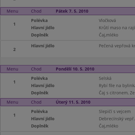
Menu
Chod
Pátek 7. 5. 2010
Polévka
Vločková
1
Hlavní jídlo
Krůtí maso na raj
Doplněk
Čaj,mléko
Hlavní jídlo
Pečená vepřová kr
2
Menu
Chod
Pondělí 10. 5. 2010
Polévka
Selská
1
Hlavní jídlo
Rybí file na byli
Doplněk
Čaj s citronem, Ze
Menu
Chod
Úterý 11. 5. 2010
Polévka
Slepičí s vejcem
1
Hlavní jídlo
Debrecínský vepř.
Doplněk
Čaj,mléko