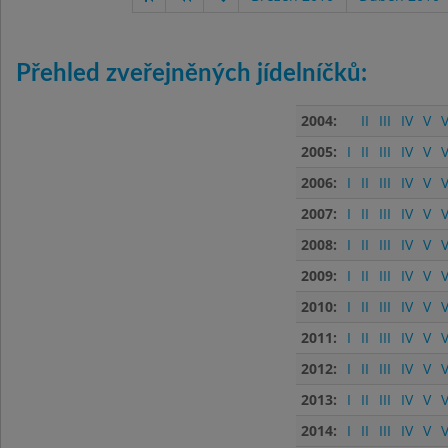
Přehled zveřejněných jídelníčků:
2004:
II
III
IV
V
V
2005:
I
II
III
IV
V
V
2006:
I
II
III
IV
V
V
2007:
I
II
III
IV
V
V
2008:
I
II
III
IV
V
V
2009:
I
II
III
IV
V
V
2010:
I
II
III
IV
V
V
2011:
I
II
III
IV
V
V
2012:
I
II
III
IV
V
V
2013:
I
II
III
IV
V
V
2014:
I
II
III
IV
V
V