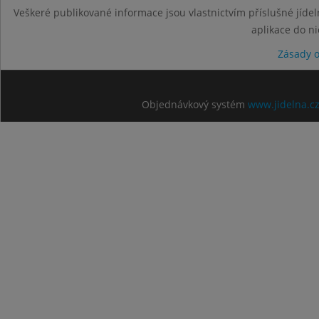
Veškeré publikované informace jsou vlastnictvím příslušné jídel
aplikace do n
Zásady 
Objednávkový systém
www.jidelna.c