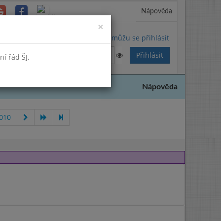
Nápověda
Close
×
Nemůžu se přihlásit
í řád ŠJ.
Nápověda
2010