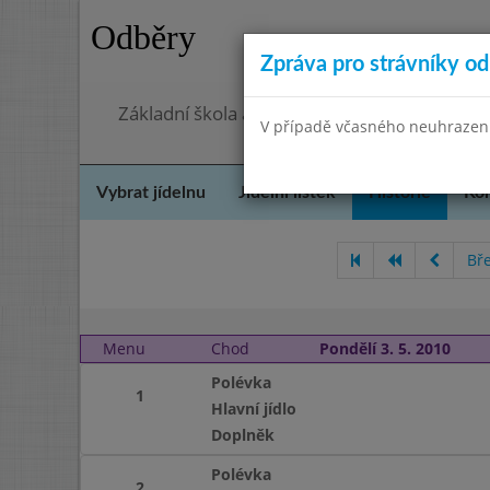
Odběry
Zpráva pro strávníky od 
Základní škola a Mateřská škola, Praha 4, O
V případě včasného neuhrazení 
Vybrat jídelnu
Jídelní lístek
Historie
Kon
Bř
Menu
Chod
Pondělí 3. 5. 2010
Polévka
1
Hlavní jídlo
Doplněk
Polévka
2