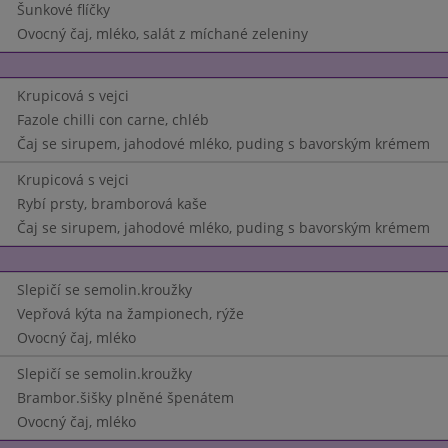
Šunkové flíčky
Ovocný čaj, mléko, salát z míchané zeleniny
Krupicová s vejci
Fazole chilli con carne, chléb
Čaj se sirupem, jahodové mléko, puding s bavorským krémem
Krupicová s vejci
Rybí prsty, bramborová kaše
Čaj se sirupem, jahodové mléko, puding s bavorským krémem
Slepičí se semolin.kroužky
Vepřová kýta na žampionech, rýže
Ovocný čaj, mléko
Slepičí se semolin.kroužky
Brambor.šišky plněné špenátem
Ovocný čaj, mléko