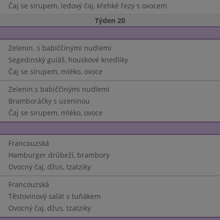
Čaj se sirupem, ledový čaj, křehké řezy s ovocem
Týden 20
Zelenin. s babiččinými nudlemi
Segedinský guláš, houskové knedlíky
Čaj se sirupem, mléko, ovoce
Zelenin.s babiččinými nudlemi
Bramboráčky s uzeninou
Čaj se sirupem, mléko, ovoce
Francouzská
Hamburger drůbeží, brambory
Ovocný čaj, džus, tzatziky
Francouzská
Těstovinový salát s tuňákem
Ovocný čaj, džus, tzatziky