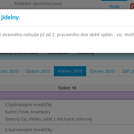
Poslední synchronizace:
Heslo
Pondělí 27.7.2026 13:26
jídelny.
Omezení objednávek
hradní 49
stravného nebude již od 2. pracovního dne oběd vydán - viz. Vnitřn
takty a informace
Docházka
Aktivity
ezen 2010
Duben 2010
Květen 2010
Červen 2010
Září 
Týden 18
S bylinkovými knedlíčky
Kuřecí řízek, brambory
Ovocný čaj, mléko, salát z míchané zeleniny
S bylinkovými knedlíčky