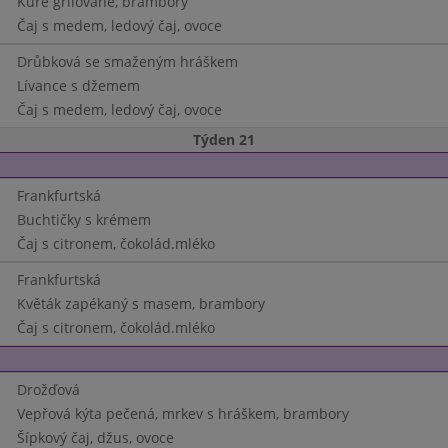
Kuře grilované, brambory
Čaj s medem, ledový čaj, ovoce
Drůbková se smaženým hráškem
Lívance s džemem
Čaj s medem, ledový čaj, ovoce
Týden 21
Frankfurtská
Buchtičky s krémem
Čaj s citronem, čokolád.mléko
Frankfurtská
Květák zapékaný s masem, brambory
Čaj s citronem, čokolád.mléko
Drožďová
Vepřová kýta pečená, mrkev s hráškem, brambory
Šípkový čaj, džus, ovoce