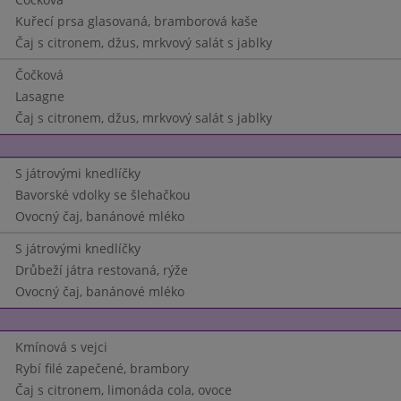
Kuřecí prsa glasovaná, bramborová kaše
Čaj s citronem, džus, mrkvový salát s jablky
Čočková
Lasagne
Čaj s citronem, džus, mrkvový salát s jablky
S játrovými knedlíčky
Bavorské vdolky se šlehačkou
Ovocný čaj, banánové mléko
S játrovými knedlíčky
Drůbeží játra restovaná, rýže
Ovocný čaj, banánové mléko
Kmínová s vejci
Rybí filé zapečené, brambory
Čaj s citronem, limonáda cola, ovoce