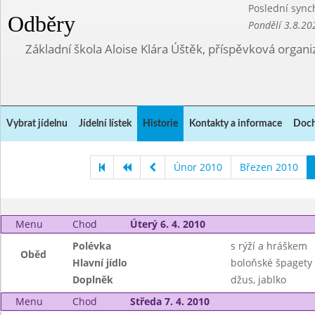
Poslední sync
Odběry
Pondělí 3.8.20
Základní škola Aloise Klára Úštěk, příspěvková organi
Vybrat jídelnu
Jídelní lístek
Historie
Kontakty a informace
Doch
Únor 2010
Březen 2010
Menu
Chod
Úterý 6. 4. 2010
Polévka
s rýží a hráškem
Oběd
Hlavní jídlo
boloňské špagety
Doplněk
džus, jablko
Menu
Chod
Středa 7. 4. 2010