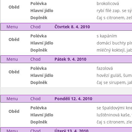
Polévka
brokolicová
Oběd
Hlavní jídlo
rybí filé zap. se 
Doplněk
čaj s citronem, ze
Menu
Chod
Čtvrtek 8. 4. 2010
Polévka
s kapáním
Oběd
Hlavní jídlo
domácí buchty pl
Doplněk
mléčný koktejl, ja
Menu
Chod
Pátek 9. 4. 2010
Polévka
fazolová
Oběd
Hlavní jídlo
hovězí guláš, šum
Doplněk
čaj se sirupem, ja
Menu
Chod
Pondělí 12. 4. 2010
Polévka
se špaldovými kne
Oběd
Hlavní jídlo
luštěninová kaše, 
Doplněk
čaj s citronem, zl
Menu
Chod
Úterý 13. 4. 2010