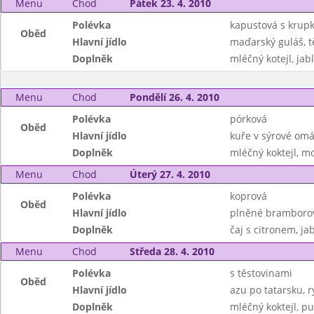
Menu
Chod
Pátek 23. 4. 2010
Polévka
kapustová s krup
Oběd
Hlavní jídlo
maďarský guláš, t
Doplněk
mléčný kotejl, jab
Menu
Chod
Pondělí 26. 4. 2010
Polévka
pórková
Oběd
Hlavní jídlo
kuře v sýrové omá
Doplněk
mléčný koktejl, m
Menu
Chod
Úterý 27. 4. 2010
Polévka
koprová
Oběd
Hlavní jídlo
plněné bramborové 
Doplněk
čaj s citronem, ja
Menu
Chod
Středa 28. 4. 2010
Polévka
s těstovinami
Oběd
Hlavní jídlo
azu po tatarsku, 
Doplněk
mléčný koktejl, p