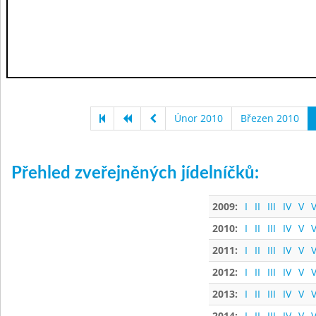
Únor 2010
Březen 2010
Přehled zveřejněných jídelníčků:
2009:
I
II
III
IV
V
V
2010:
I
II
III
IV
V
V
2011:
I
II
III
IV
V
V
2012:
I
II
III
IV
V
V
2013:
I
II
III
IV
V
V
2014:
I
II
III
IV
V
V