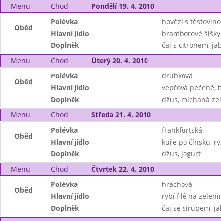
Menu
Chod
Pondělí 19. 4. 2010
Polévka
hovězí s těstovin
Oběd
Hlavní jídlo
bramborové šišk
Doplněk
čaj s citronem, ja
Menu
Chod
Úterý 20. 4. 2010
Polévka
drůbková
Oběd
Hlavní jídlo
vepřová pečeně, 
Doplněk
džus, míchaná ze
Menu
Chod
Středa 21. 4. 2010
Polévka
frankfurtská
Oběd
Hlavní jídlo
kuře po čínsku, r
Doplněk
džus, jogurt
Menu
Chod
Čtvrtek 22. 4. 2010
Polévka
hrachová
Oběd
Hlavní jídlo
rybí filé na zelen
Doplněk
čaj se sirupem, ja