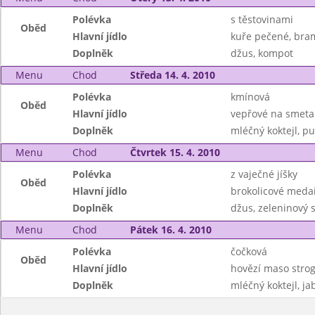
Polévka
s těstovinami
Oběd
Hlavní jídlo
kuře pečené, bra
Doplněk
džus, kompot
Menu
Chod
Středa 14. 4. 2010
Polévka
kmínová
Oběd
Hlavní jídlo
vepřové na smetan
Doplněk
mléčný koktejl, p
Menu
Chod
Čtvrtek 15. 4. 2010
Polévka
z vaječné jíšky
Oběd
Hlavní jídlo
brokolicové meda
Doplněk
džus, zeleninový s
Menu
Chod
Pátek 16. 4. 2010
Polévka
čočková
Oběd
Hlavní jídlo
hovězí maso stro
Doplněk
mléčný koktejl, ja