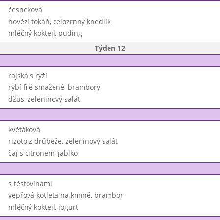
česneková
hovězí tokáň, celozrnný knedlík
mléčný koktejl, puding
Týden 12
rajská s rýží
rybí filé smažené, brambory
džus, zeleninový salát
květáková
rizoto z drůbeže, zeleninový salát
čaj s citronem, jablko
s těstovinami
vepřová kotleta na kmíně, brambor
mléčný koktejl, jogurt