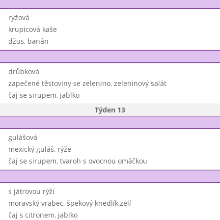
rýžová
krupicová kaše
džus, banán
drůbková
zapečené těstoviny se zelenino, zeleninový salát
čaj se sirupem, jablko
Týden 13
gulášová
mexický guláš, rýže
čaj se sirupem, tvaroh s ovocnou omáčkou
s játrovou rýží
moravský vrabec, špekový knedlík,zelí
čaj s citronem, jablko