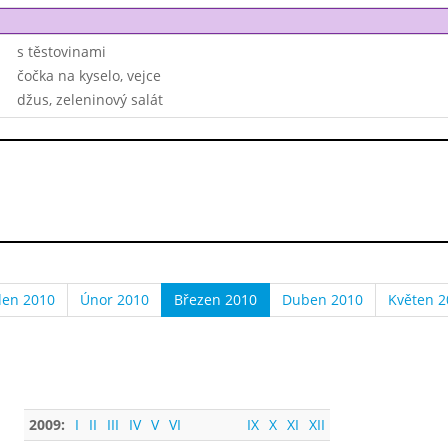
s těstovinami
čočka na kyselo, vejce
džus, zeleninový salát
den 2010
Únor 2010
Březen 2010
Duben 2010
Květen 2
2009:
I
II
III
IV
V
VI
IX
X
XI
XII