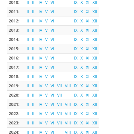
2010:
I
II
III
IV
V
VI
IX
X
XI
XII
2011:
I
II
III
IV
V
VI
IX
X
XI
XII
2012:
I
II
III
IV
V
VI
IX
X
XI
XII
2013:
I
II
III
IV
V
VI
IX
X
XI
XII
2014:
I
II
III
IV
V
VI
IX
X
XI
XII
2015:
I
II
III
IV
V
VI
IX
X
XI
XII
2016:
I
II
III
IV
V
VI
IX
X
XI
XII
2017:
I
II
III
IV
V
VI
IX
X
XI
XII
2018:
I
II
III
IV
V
VI
IX
X
XI
XII
2019:
I
II
III
IV
V
VI
VII
VIII
IX
X
XI
XII
2020:
I
II
III
IV
V
VI
VII
IX
X
XI
XII
2021:
I
II
III
IV
V
VI
VII
VIII
IX
X
XI
XII
2022:
I
II
III
IV
V
VI
VII
VIII
IX
X
XI
XII
2023:
I
II
III
IV
V
VI
VII
VIII
IX
X
XI
XII
2024:
I
II
III
IV
V
VI
VIII
IX
X
XI
XII