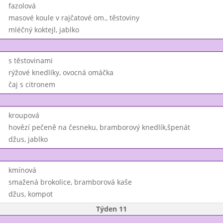
fazolová
masové koule v rajčatové om., těstoviny
mléčný koktejl, jablko
s těstovinami
rýžové knedlíky, ovocná omáčka
čaj s citronem
kroupová
hovězí pečeně na česneku, bramborový knedlík,špenát
džus, jablko
kmínová
smažená brokolice, bramborová kaše
džus, kompot
Týden 11