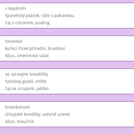
s kapáním
španělský ptáček, rýže s pohankou
čaj s citronem, puding
lososová
kuřecí řízek přírodní, brambor
džus, zeleninový salát
se sýrovými knedlíčky
fazolový guláš, chléb
čaj se sirupem, jablko
bramborová
chlupaté knedlíky, vařené uzené
džus, moučník