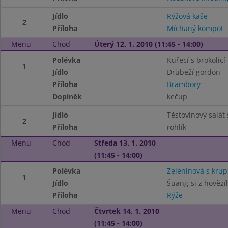
Jídlo
Rýžová kaše
2
Příloha
Míchaný kompot
Menu
Chod
Úterý 12. 1. 2010 (11:45 - 14:00)
Polévka
Kuřecí s brokolicí
1
Jídlo
Drůbeží gordon
Příloha
Brambory
Doplněk
kečup
Jídlo
Těstovinový salát
2
Příloha
rohlík
Menu
Chod
Středa 13. 1. 2010
(11:45 - 14:00)
Polévka
Zeleninová s kru
1
Jídlo
Šuang-si z hověz
Příloha
Rýže
Menu
Chod
Čtvrtek 14. 1. 2010
(11:45 - 14:00)