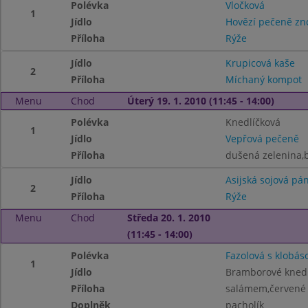
Polévka
Vločková
1
Jídlo
Hovězí pečeně zn
Příloha
Rýže
Jídlo
Krupicová kaše
2
Příloha
Míchaný kompot
Menu
Chod
Úterý 19. 1. 2010 (11:45 - 14:00)
Polévka
Knedlíčková
1
Jídlo
Vepřová pečeně
Příloha
dušená zelenina,
Jídlo
Asijská sojová pá
2
Příloha
Rýže
Menu
Chod
Středa 20. 1. 2010
(11:45 - 14:00)
Polévka
Fazolová s klobás
1
Jídlo
Bramborové knedl
Příloha
salámem,červené 
Doplněk
pacholík