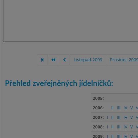
Listopad 2009
Prosinec 200
Přehled zveřejněných jídelníčků:
2005:
2006:
II
III
IV
V
V
2007:
I
II
III
IV
V
V
2008:
I
II
III
IV
V
V
2009:
I
II
III
IV
V
V