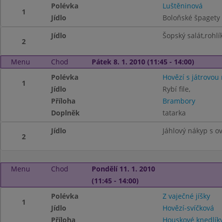
Polévka
Luštěninová
1
Jídlo
Boloňské špagety
Jídlo
Šopský salát,rohlí
2
Menu
Chod
Pátek 8. 1. 2010 (11:45 - 14:00)
Polévka
Hovězí s játrovou 
1
Jídlo
Rybí file,
Příloha
Brambory
Doplněk
tatarka
Jídlo
Jáhlový nákyp s 
2
Menu
Chod
Pondělí 11. 1. 2010
(11:45 - 14:00)
Polévka
Z vaječné jíšky
1
Jídlo
Hovězí-svíčková
Příloha
Houskové knedlík