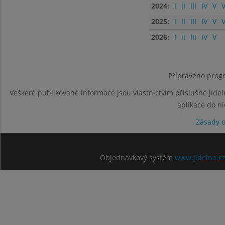
2024:
I
II
III
IV
V
V
2025:
I
II
III
IV
V
V
2026:
I
II
III
IV
V
Připraveno progr
Veškeré publikované informace jsou vlastnictvím příslušné jídel
aplikace do n
Zásady 
Objednávkový systém
www.jidelna.c