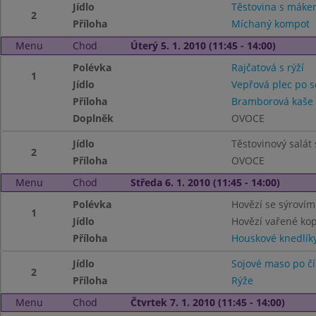
Jídlo
Těstovina s mák
2
Příloha
Míchaný kompot
Menu
Chod
Úterý 5. 1. 2010 (11:45 - 14:00)
Polévka
Rajčatová s rýží
1
Jídlo
Vepřová plec po s
Příloha
Bramborová kaše
Doplněk
OVOCE
Jídlo
Těstovinový salát
2
Příloha
OVOCE
Menu
Chod
Středa 6. 1. 2010 (11:45 - 14:00)
Polévka
Hovězí se sýrovím
1
Jídlo
Hovězí vařené ko
Příloha
Houskové knedlík
Jídlo
Sojové maso po č
2
Příloha
Rýže
Menu
Chod
Čtvrtek 7. 1. 2010 (11:45 - 14:00)