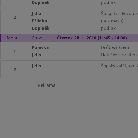
Doplněk
pudink
Jídlo
Špagety s kečupe
2
Příloha
(bez masa)
Doplněk
pudink
Menu
Chod
Čtvrtek 28. 1. 2010 (11:45 - 14:00)
Polévka
Drůbeží krém
1
Jídlo
Halušky se zelím
Jídlo
Šopský salát,rohlí
2
Reklama: