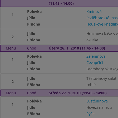
(11:45 - 14:00)
Polévka
Kmínová
1
Jídlo
Poděbradské mas
Příloha
Houskové knedlík
Jídlo
Hrachová kaše s 
2
Příloha
okurka
Menu
Chod
Úterý 26. 1. 2010 (11:45 - 14:00)
Polévka
Zeleninová
1
Jídlo
Čevapčiči
Příloha
Brambory,okurka,c
Jídlo
Těstovinový salát
2
Příloha
rohlík
Menu
Chod
Středa 27. 1. 2010 (11:45 - 14:00)
Polévka
Luštěninová
1
Jídlo
Hovězí na leču
Příloha
Rýže