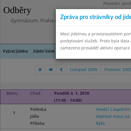
Poslední sync
Odběry
Úterý 12.5.202
Zpráva pro strávníky od jíd
Gymnázium, Praha 4, Budějovická 680
Mezi jídelnou a provozovatelem por
poskytování služeb. Proto byla dat
zamezeno provádět aktivní operace (
Vybrat jídelnu
Jídelní lístek
Historie
Kontakty a informace
Doch
Listopad 2009
Prosinec 200
Menu
Chod
Pondělí 4. 1. 2010
(11:45 - 14:00)
Polévka
Hovězí s kapáním
1
Jídlo
Vepřové maso na 
Příloha
Rýže