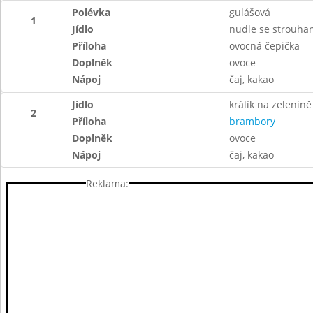
Polévka
gulášová
1
Jídlo
nudle se strouh
Příloha
ovocná čepička
Doplněk
ovoce
Nápoj
čaj, kakao
Jídlo
králík na zelenině
2
Příloha
brambory
Doplněk
ovoce
Nápoj
čaj, kakao
Reklama: