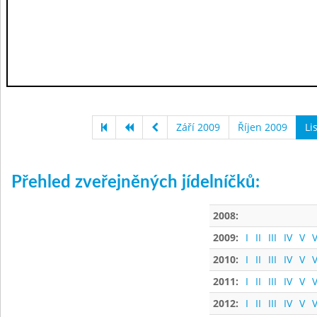
Září 2009
Říjen 2009
Li
Přehled zveřejněných jídelníčků:
2008:
2009:
I
II
III
IV
V
V
2010:
I
II
III
IV
V
V
2011:
I
II
III
IV
V
V
2012:
I
II
III
IV
V
V