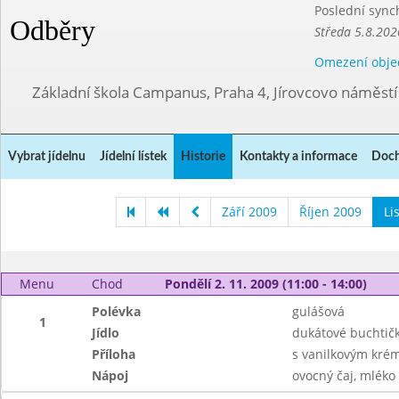
Poslední sync
Odběry
Středa 5.8.202
Omezení obje
Základní škola Campanus, Praha 4, Jírovcovo náměst
Vybrat jídelnu
Jídelní lístek
Historie
Kontakty a informace
Doch
Září 2009
Říjen 2009
Li
Menu
Chod
Pondělí 2. 11. 2009 (11:00 - 14:00)
Polévka
gulášová
1
Jídlo
dukátové buchtič
Příloha
s vanilkovým kr
Nápoj
ovocný čaj, mléko