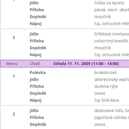
Jídlo
čočka na kyselo
Příloha
párek, steril. okur
Doplněk
moučník
Nápoj
čaj, ochucené ml
Jídlo
hříbková smetan
2
Příloha
celozrnný knedlík
Doplněk
moučník
Nápoj
čaj, ochucené ml
Menu
Chod
Středa 11. 11. 2009 (11:00 - 14:00)
Polévka
brokolicová
1
Jídlo
debrecínský vepřo
Příloha
dušená rýže
Doplněk
ovoce
Nápoj
čaj, bílá káva
Jídlo
obalované tofu, 
2
Příloha
jogurtová zálivka 
Doplněk
ovoce