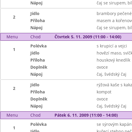
Nápoj
čaj se sirupem, bí
Jídlo
brambory pečené 
2
Příloha
masem a kořenov
Nápoj
čaj se sirupem, bí
Menu
Chod
Čtvrtek 5. 11. 2009 (11:00 - 14:00)
Polévka
s krupicí a vejci
1
Jídlo
hovězí maso, sví
Příloha
houskový knedlík
Doplněk
ovoce
Nápoj
čaj, švédský čaj
Jídlo
rýžová kaše s ka
2
Příloha
kompot
Doplněk
ovoce
Nápoj
čaj, švédský čaj
Menu
Chod
Pátek 6. 11. 2009 (11:00 - 14:00)
Polévka
se sýrovým kapá
1
Jídlo
kuřecí stehno pe