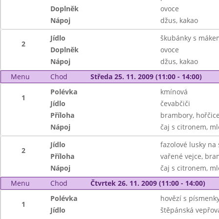
Doplněk
ovoce
Nápoj
džus, kakao
Jídlo
škubánky s máke
2
Doplněk
ovoce
Nápoj
džus, kakao
Menu
Chod
Středa 25. 11. 2009 (11:00 - 14:00)
Polévka
kmínová
1
Jídlo
čevabčiči
Příloha
brambory, hořčic
Nápoj
čaj s citronem, m
Jídlo
fazolové lusky na
2
Příloha
vařené vejce, br
Nápoj
čaj s citronem, m
Menu
Chod
Čtvrtek 26. 11. 2009 (11:00 - 14:00)
Polévka
hovězí s písmenk
1
Jídlo
štěpánská vepřov