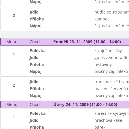
Nápoj
čaj, ochucené ml
Jídlo
nudle se strouh
2
Příloha
kompot
Nápoj
čaj, ochucené ml
Menu
Chod
Pondělí 23. 11. 2009 (11:00 - 14:00)
Polévka
z vaječné jíšky
1
Jídlo
guláš z vepř. a R
Příloha
těstoviny
Nápoj
ovocný čaj, mléko
Jídlo
francouzské bra
2
Příloha
masem, červená 
Nápoj
ovocný čaj, mléko
Menu
Chod
Úterý 24. 11. 2009 (11:00 - 14:00)
Polévka
kuřecí se sýrový
1
Jídlo
hrachová kaše
Příloha
párek