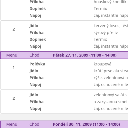
Příloha
houskový knedlík
Doplněk
Termix
Nápoj
čaj, instantní náp
Jídlo
červený losos, těs
2
Příloha
sýrový přeliv
Doplněk
Termix
Nápoj
čaj, instantní náp
Menu
Chod
Pátek 27. 11. 2009 (11:00 - 14:00)
Polévka
kroupová
1
Jídlo
krůtí prso ala ste
Příloha
rýže, zeleninová 
Nápoj
čaj, ochucené ml
Jídlo
zeleninový salát s
2
Příloha
a zakysanou smet
Nápoj
čaj, ochucené ml
Menu
Chod
Pondělí 30. 11. 2009 (11:00 - 14:00)