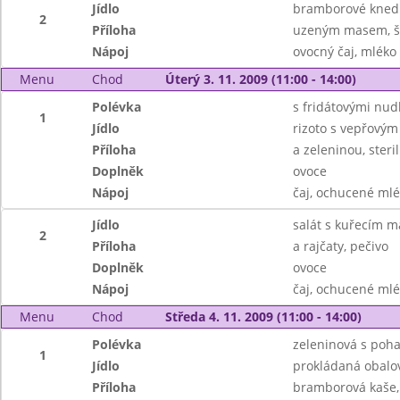
Jídlo
bramborové knedl
2
Příloha
uzeným masem, š
Nápoj
ovocný čaj, mléko
Menu
Chod
Úterý 3. 11. 2009 (11:00 - 14:00)
Polévka
s fridátovými nud
1
Jídlo
rizoto s vepřový
Příloha
a zeleninou, steri
Doplněk
ovoce
Nápoj
čaj, ochucené ml
Jídlo
salát s kuřecím 
2
Příloha
a rajčaty, pečivo
Doplněk
ovoce
Nápoj
čaj, ochucené ml
Menu
Chod
Středa 4. 11. 2009 (11:00 - 14:00)
Polévka
zeleninová s poh
1
Jídlo
prokládaná obalo
Příloha
bramborová kaše,