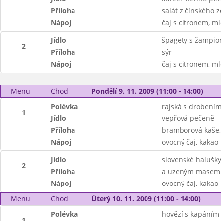
Příloha
salát z čínského ze
Nápoj
čaj s citronem, m
Jídlo
špagety s žampio
2
Příloha
sýr
Nápoj
čaj s citronem, m
Menu
Chod
Pondělí 9. 11. 2009 (11:00 - 14:00)
Polévka
rajská s drobení
1
Jídlo
vepřová pečeně
Příloha
bramborová kaše,
Nápoj
ovocný čaj, kakao
Jídlo
slovenské halušky
2
Příloha
a uzeným masem
Nápoj
ovocný čaj, kakao
Menu
Chod
Úterý 10. 11. 2009 (11:00 - 14:00)
Polévka
hovězí s kapáním
1