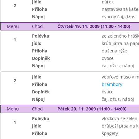
Jídlo
párek
2
Příloha
nastavovaná kaše,
Nápoj
ovocný čaj, džus
Menu
Chod
Čtvrtek 19. 11. 2009 (11:00 - 14:00)
Polévka
ze zeleného hráš
1
Jídlo
krůtí játra na pap
Příloha
dušená rýže
Doplněk
ovoce
Nápoj
čaj, džus. nápoj
Jídlo
vepřové maso v m
2
Příloha
brambory
Doplněk
ovoce
Nápoj
čaj, džus. nápoj
Menu
Chod
Pátek 20. 11. 2009 (11:00 - 14:00)
Polévka
vločková se zelen
1
Jídlo
drůbeží prsa na k
Příloha
špagety