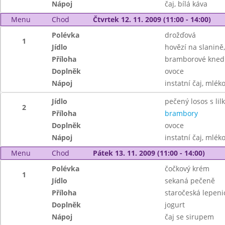
Nápoj
čaj, bílá káva
Menu
Chod
Čtvrtek 12. 11. 2009 (11:00 - 14:00)
Polévka
drožďová
1
Jídlo
hovězí na slanině
Příloha
bramborové knedl
Doplněk
ovoce
Nápoj
instatní čaj, mlék
Jídlo
pečený losos s li
2
Příloha
brambory
Doplněk
ovoce
Nápoj
instatní čaj, mlék
Menu
Chod
Pátek 13. 11. 2009 (11:00 - 14:00)
Polévka
čočkový krém
1
Jídlo
sekaná pečeně
Příloha
staročeská lepeni
Doplněk
jogurt
Nápoj
čaj se sirupem