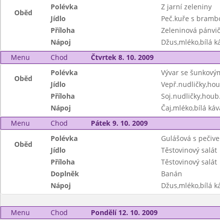
Polévka
Z jarní zeleniny
Oběd
Jídlo
Peč.kuře s bram
Příloha
Zeleninová pánvi
Nápoj
Džus,mléko,bílá ká
Menu
Chod
Čtvrtek 8. 10. 2009
Polévka
Vývar se šunkový
Oběd
Jídlo
Vepř.nudličky,hou
Příloha
Soj.nudličky,houb
Nápoj
Čaj,mléko,bílá káv
Menu
Chod
Pátek 9. 10. 2009
Polévka
Gulášová s pečiv
Oběd
Jídlo
Těstovinový salát
Příloha
Těstovinový salát
Doplněk
Banán
Nápoj
Džus,mléko,bílá ká
Menu
Chod
Pondělí 12. 10. 2009