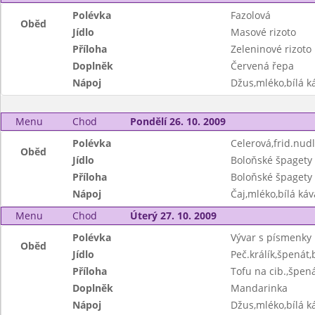
Polévka
Fazolová
Oběd
Jídlo
Masové rizoto
Příloha
Zeleninové rizoto
Doplněk
Červená řepa
Nápoj
Džus,mléko,bílá ká
Menu
Chod
Pondělí 26. 10. 2009
Polévka
Celerová,frid.nud
Oběd
Jídlo
Boloňské špagety
Příloha
Boloňské špagety
Nápoj
Čaj,mléko,bílá káv
Menu
Chod
Úterý 27. 10. 2009
Polévka
Vývar s písmenky
Oběd
Jídlo
Peč.králík,špenát,
Příloha
Tofu na cib.,špená
Doplněk
Mandarinka
Nápoj
Džus,mléko,bílá ká