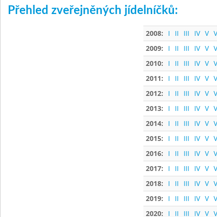
Přehled zveřejněných jídelníčků:
2008:
I
II
III
IV
V
V
2009:
I
II
III
IV
V
V
2010:
I
II
III
IV
V
V
2011:
I
II
III
IV
V
V
2012:
I
II
III
IV
V
V
2013:
I
II
III
IV
V
V
2014:
I
II
III
IV
V
V
2015:
I
II
III
IV
V
V
2016:
I
II
III
IV
V
V
2017:
I
II
III
IV
V
V
2018:
I
II
III
IV
V
V
2019:
I
II
III
IV
V
V
2020:
I
II
III
IV
V
V