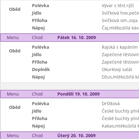
Polévka
Vývar s těst.rýží
Oběd
Jídlo
Svíčková hov.peče
Příloha
Svíčková om.,soja.
Nápoj
Čaj,mléko,bílá káv
Menu
Chod
Pátek 16. 10. 2009
Polévka
Rajská s kapáním
Oběd
Jídlo
Zapečené těstovi
Příloha
Zapečené těstovin
Doplněk
Okurkový salát
Nápoj
Džus,mléko,bílá ká
Menu
Chod
Pondělí 19. 10. 2009
Polévka
Dršťková
Oběd
Jídlo
České buchty pln
Příloha
České buchty pln
Nápoj
Kakao,mléko,bílá k
Menu
Chod
Úterý 20. 10. 2009