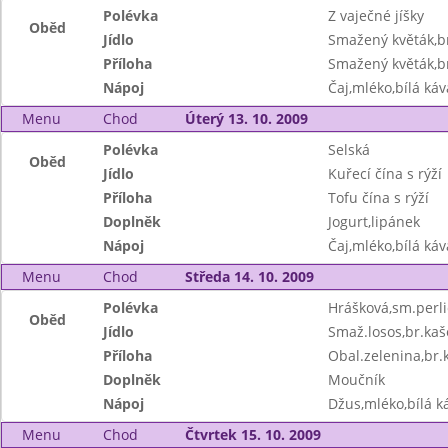
Polévka
Z vaječné jíšky
Oběd
Jídlo
Smažený květák,b
Příloha
Smažený květák,b
Nápoj
Čaj,mléko,bílá káv
Menu
Chod
Úterý 13. 10. 2009
Polévka
Selská
Oběd
Jídlo
Kuřecí čína s rýží
Příloha
Tofu čína s rýží
Doplněk
Jogurt,lipánek
Nápoj
Čaj,mléko,bílá káv
Menu
Chod
Středa 14. 10. 2009
Polévka
Hrášková,sm.perli
Oběd
Jídlo
Smaž.losos,br.kaš
Příloha
Obal.zelenina,br.
Doplněk
Moučník
Nápoj
Džus,mléko,bílá ká
Menu
Chod
Čtvrtek 15. 10. 2009