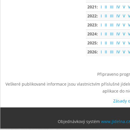
2021:
I
II
III
IV
V
V
2022:
I
II
III
IV
V
V
2023:
I
II
III
IV
V
V
2024:
I
II
III
IV
V
V
2025:
I
II
III
IV
V
V
2026:
I
II
III
IV
V
V
Připraveno progr
Veškeré publikované informace jsou vlastnictvím příslušné jídel
aplikace do n
Zásady 
Objednávkový systém
www.jidelna.c