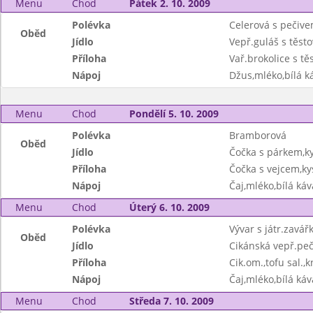
Menu
Chod
Pátek 2. 10. 2009
Polévka
Celerová s pečiv
Oběd
Jídlo
Vepř.guláš s těst
Příloha
Vař.brokolice s tě
Nápoj
Džus,mléko,bílá ká
Menu
Chod
Pondělí 5. 10. 2009
Polévka
Bramborová
Oběd
Jídlo
Čočka s párkem,k
Příloha
Čočka s vejcem,ky
Nápoj
Čaj,mléko,bílá káv
Menu
Chod
Úterý 6. 10. 2009
Polévka
Vývar s játr.zavář
Oběd
Jídlo
Cikánská vepř.peč
Příloha
Cik.om.,tofu sal.,k
Nápoj
Čaj,mléko,bílá káv
Menu
Chod
Středa 7. 10. 2009