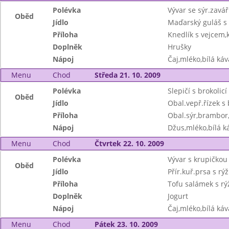
Polévka
Vývar se sýr.zavá
Oběd
Jídlo
Maďarský guláš s
Příloha
Knedlík s vejcem
Doplněk
Hrušky
Nápoj
Čaj,mléko,bílá káv
Menu
Chod
Středa 21. 10. 2009
Polévka
Slepičí s brokolicí
Oběd
Jídlo
Obal.vepř.řízek 
Příloha
Obal.sýr,brambor,
Nápoj
Džus,mléko,bílá ká
Menu
Chod
Čtvrtek 22. 10. 2009
Polévka
Vývar s krupičkou 
Oběd
Jídlo
Přír.kuř.prsa s rýž
Příloha
Tofu salámek s rý
Doplněk
Jogurt
Nápoj
Čaj,mléko,bílá káv
Menu
Chod
Pátek 23. 10. 2009