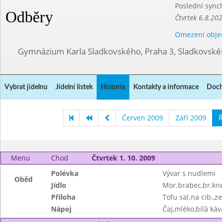
Poslední sync
Odběry
Čtvrtek 6.8.20
Omezení obje
Gymnázium Karla Sladkovského, Praha 3, Sladkovské
Vybrat jídelnu
Jídelní lístek
Historie
Kontakty a informace
Doch
Červen 2009
Září 2009
Ř
Menu
Chod
Čtvrtek 1. 10. 2009
Polévka
Vývar s nudlemi
Oběd
Jídlo
Mor.brabec,br.kne
Příloha
Tofu sal.na cib.,ze
Nápoj
Čaj,mléko,bílá káv