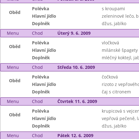
Polévka
s kroupami
Oběd
Hlavní jídlo
zeleninové lečo, 
Doplněk
džus, jablko
Menu
Chod
Úterý 9. 6. 2009
Polévka
vločková
Oběd
Hlavní jídlo
milánské špagety
Doplněk
mléčný koktejl, ja
Menu
Chod
Středa 10. 6. 2009
Polévka
čočková
Oběd
Hlavní jídlo
rizoto z vepřovéh
Doplněk
čaj s citronem
Menu
Chod
Čtvrtek 11. 6. 2009
Polévka
krupicová s vejce
Oběd
Hlavní jídlo
vepřová pečeně, l
Doplněk
džus, jablko
Menu
Chod
Pátek 12. 6. 2009