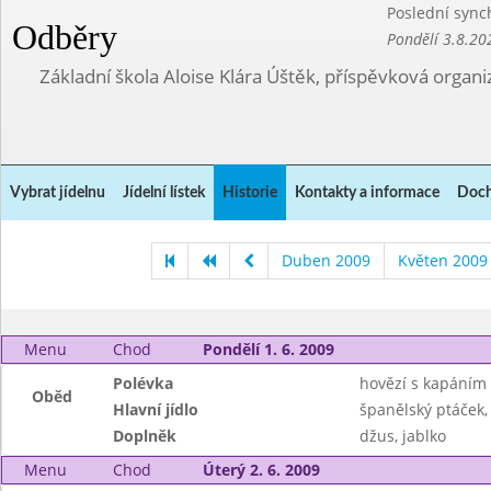
Poslední sync
Odběry
Pondělí 3.8.20
Základní škola Aloise Klára Úštěk, příspěvková organi
Vybrat jídelnu
Jídelní lístek
Historie
Kontakty a informace
Doch
Duben 2009
Květen 2009
Menu
Chod
Pondělí 1. 6. 2009
Polévka
hovězí s kapáním
Oběd
Hlavní jídlo
španělský ptáček,
Doplněk
džus, jablko
Menu
Chod
Úterý 2. 6. 2009