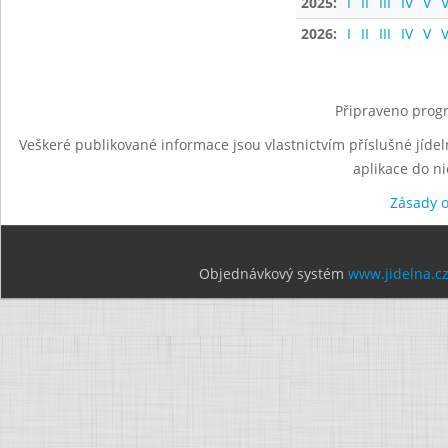
2025:
I
II
III
IV
V
V
2026:
I
II
III
IV
V
V
Připraveno progr
Veškeré publikované informace jsou vlastnictvím příslušné jídel
aplikace do n
Zásady 
Objednávkový systém
www.jidelna.c