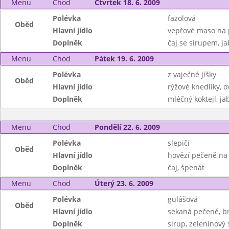
Menu
Chod
Čtvrtek 18. 6. 2009
Polévka
fazolová
Oběd
Hlavní jídlo
vepřové maso na p
Doplněk
čaj se sirupem, ja
Menu
Chod
Pátek 19. 6. 2009
Polévka
z vaječné jíšky
Oběd
Hlavní jídlo
rýžové knedlíky, 
Doplněk
mléčný koktejl, ja
Menu
Chod
Pondělí 22. 6. 2009
Polévka
slepičí
Oběd
Hlavní jídlo
hovězí pečeně na 
Doplněk
čaj, špenát
Menu
Chod
Úterý 23. 6. 2009
Polévka
gulášová
Oběd
Hlavní jídlo
sekaná pečeně, 
Doplněk
sirup, zeleninový 