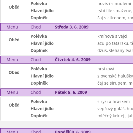
Polévka
hovězí s nudlemi
Oběd
Hlavní jídlo
rybí filé smažené
Doplněk
čaj s citronem, k
Menu
Chod
Středa 3. 6. 2009
Polévka
kmínová s vejci
Oběd
Hlavní jídlo
azu po tatarsku, t
Doplněk
džus, šlehaný tva
Menu
Chod
Čtvrtek 4. 6. 2009
Polévka
hrstková
Oběd
Hlavní jídlo
slovenské halušk
Doplněk
čaj se sirupem, 
Menu
Chod
Pátek 5. 6. 2009
Polévka
s rýží a hráškem
Oběd
Hlavní jídlo
vepřový guláš, ho
Doplněk
mléčný koktejl, ja
Menu
Chod
Pondělí 8. 6. 2009