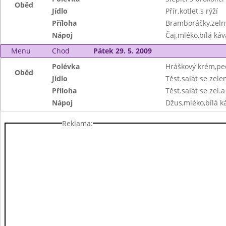
Oběd
Jídlo
Přír.kotlet s rýží
Příloha
Bramboráčky,zelný
Nápoj
Čaj,mléko,bílá káv
Menu
Chod
Pátek 29. 5. 2009
Polévka
Hráškový krém,pe
Oběd
Jídlo
Těst.salát se zele
Příloha
Těst.salát se zel.a
Nápoj
Džus,mléko,bílá ká
Reklama: