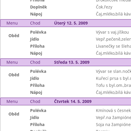
Doplněk
Čok.řezy
Nápoj
Čaj,mléko,bílá káv
Menu
Chod
Úterý 12. 5. 2009
Polévka
Vývar s vaj.jíškou
Oběd
Jídlo
Vepř.pečeně,zelen
Příloha
Lívanečky se šleh
Nápoj
Čaj,mléko,bílá káv
Menu
Chod
Středa 13. 5. 2009
Polévka
Vývar se slan.noč
Oběd
Jídlo
Kuřecí prsa s byl
Příloha
Tofu s byl.om.,b
Nápoj
Čaj,mléko,bílá káv
Menu
Chod
Čtvrtek 14. 5. 2009
Polévka
Kmínová s česnek
Oběd
Jídlo
Vepř.na žampióne
Příloha
Soja na žampióne