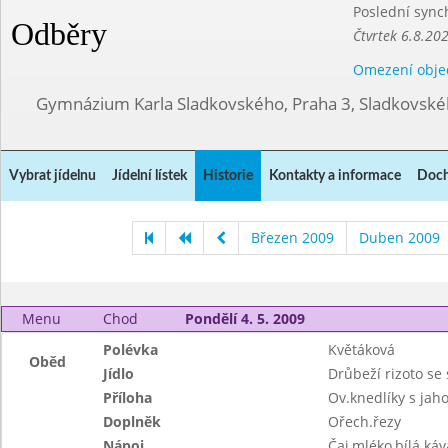
Poslední sync
Odběry
Čtvrtek 6.8.20
Omezení obje
Gymnázium Karla Sladkovského, Praha 3, Sladkovské
Vybrat jídelnu
Jídelní lístek
Historie
Kontakty a informace
Doch
Březen 2009
Duben 2009
Menu
Chod
Pondělí 4. 5. 2009
Polévka
Květáková
Oběd
Jídlo
Drůbeží rizoto se
Příloha
Ov.knedlíky s jah
Doplněk
Ořech.řezy
Nápoj
Čaj,mléko,bílá káv