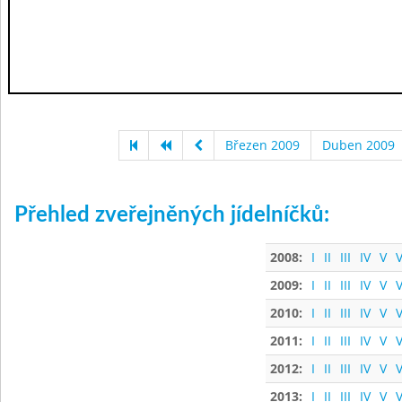
Březen 2009
Duben 2009
Přehled zveřejněných jídelníčků:
2008:
I
II
III
IV
V
V
2009:
I
II
III
IV
V
V
2010:
I
II
III
IV
V
V
2011:
I
II
III
IV
V
V
2012:
I
II
III
IV
V
V
2013:
I
II
III
IV
V
V