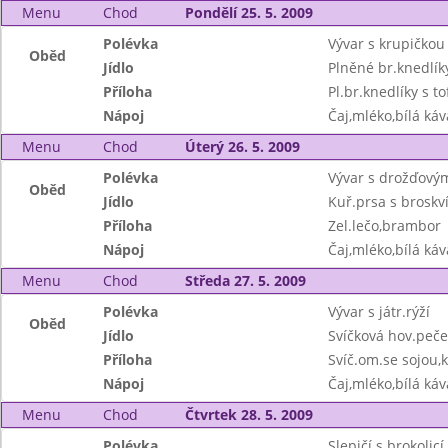
Menu
Chod
Pondělí 25. 5. 2009
Polévka
Vývar s krupičkou 
Oběd
Jídlo
Plněné br.knedlíky
Příloha
Pl.br.knedlíky s to
Nápoj
Čaj,mléko,bílá káv
Menu
Chod
Úterý 26. 5. 2009
Polévka
Vývar s drožďovým
Oběd
Jídlo
Kuř.prsa s broskv
Příloha
Zel.lečo,brambor
Nápoj
Čaj,mléko,bílá káv
Menu
Chod
Středa 27. 5. 2009
Polévka
Vývar s játr.rýží
Oběd
Jídlo
Svíčková hov.peče
Příloha
Svíč.om.se sojou,
Nápoj
Čaj,mléko,bílá káv
Menu
Chod
Čtvrtek 28. 5. 2009
Polévka
Slepičí s brokolicí