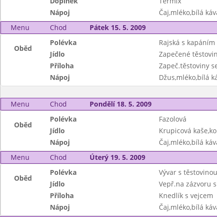
Doplněk
Termix
Nápoj
Čaj,mléko,bílá káv
Menu
Chod
Pátek 15. 5. 2009
Polévka
Rajská s kapáním
Oběd
Jídlo
Zapečené těstovin
Příloha
Zapeč.těstoviny se
Nápoj
Džus,mléko,bílá ká
Menu
Chod
Pondělí 18. 5. 2009
Polévka
Fazolová
Oběd
Jídlo
Krupicová kaše,k
Nápoj
Čaj,mléko,bílá káv
Menu
Chod
Úterý 19. 5. 2009
Polévka
Vývar s těstovino
Oběd
Jídlo
Vepř.na zázvoru 
Příloha
Knedlík s vejcem
Nápoj
Čaj,mléko,bílá káv