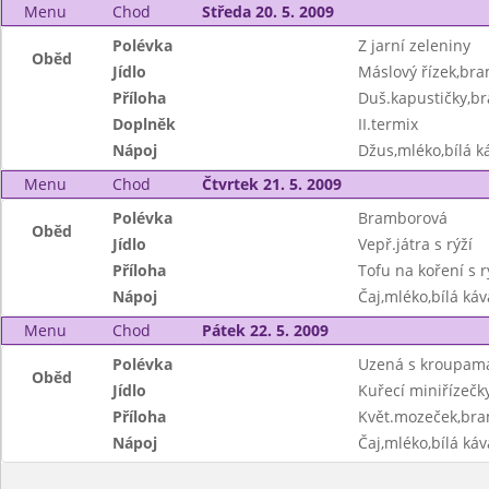
Menu
Chod
Středa 20. 5. 2009
Polévka
Z jarní zeleniny
Oběd
Jídlo
Máslový řízek,bra
Příloha
Duš.kapustičky,br
Doplněk
II.termix
Nápoj
Džus,mléko,bílá ká
Menu
Chod
Čtvrtek 21. 5. 2009
Polévka
Bramborová
Oběd
Jídlo
Vepř.játra s rýží
Příloha
Tofu na koření s r
Nápoj
Čaj,mléko,bílá káv
Menu
Chod
Pátek 22. 5. 2009
Polévka
Uzená s kroupam
Oběd
Jídlo
Kuřecí miniřízečk
Příloha
Květ.mozeček,bra
Nápoj
Čaj,mléko,bílá káv