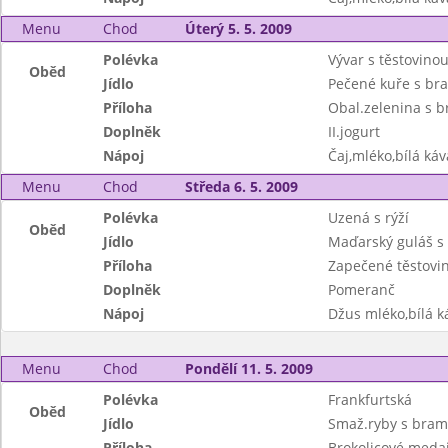
Menu
Chod
Úterý 5. 5. 2009
Polévka
Vývar s těstovino
Oběd
Jídlo
Pečené kuře s b
Příloha
Obal.zelenina s 
Doplněk
II.jogurt
Nápoj
Čaj,mléko,bílá káv
Menu
Chod
Středa 6. 5. 2009
Polévka
Uzená s rýží
Oběd
Jídlo
Maďarský guláš s 
Příloha
Zapečené těstovi
Doplněk
Pomeranč
Nápoj
Džus mléko,bílá ká
Menu
Chod
Pondělí 11. 5. 2009
Polévka
Frankfurtská
Oběd
Jídlo
Smaž.ryby s bram
Příloha
Brokolicové medai