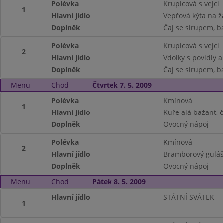
Polévka
Krupicová s vejci
1
Hlavní jídlo
Vepřová kýta na ž
Doplněk
Čaj se sirupem, b
Polévka
Krupicová s vejci
2
Hlavní jídlo
Vdolky s povidly 
Doplněk
Čaj se sirupem, b
Menu
Chod
Čtvrtek 7. 5. 2009
Polévka
Kmínová
1
Hlavní jídlo
Kuře alá bažant, 
Doplněk
Ovocný nápoj
Polévka
Kmínová
2
Hlavní jídlo
Bramborový guláš
Doplněk
Ovocný nápoj
Menu
Chod
Pátek 8. 5. 2009
Hlavní jídlo
STÁTNÍ SVÁTEK
1