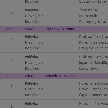
Doplněk
Ovocný čaj, karam
Polévka
Z rybího filé
2
Hlavní jídlo
Bramborák
Doplněk
Ovocný čaj, karam
Menu
Chod
Středa 20. 5. 2009
Polévka
Drůbková se sýr
1
Hlavní jídlo
Kuřecí prsa zape
Doplněk
Džus, mléko, salát
Polévka
Drůbková se sýr
2
Hlavní jídlo
Jogurtové knedlík
Doplněk
Džus, mléko
Menu
Chod
Čtvrtek 21. 5. 2009
Polévka
Hovězí s těstovin
1
Hlavní jídlo
Hovězí vařené, h
Doplněk
Čaj s citronem, o
Polévka
Hovězí s těstovin
2