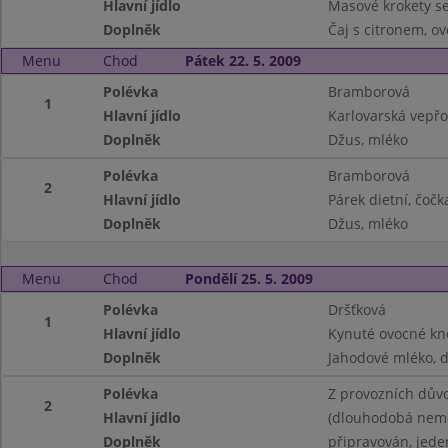
Hlavní jídlo
Masové krokety s
Doplněk
Čaj s citronem, o
Menu
Chod
Pátek 22. 5. 2009
Polévka
Bramborová
1
Hlavní jídlo
Karlovarská vepřo
Doplněk
Džus, mléko
Polévka
Bramborová
2
Hlavní jídlo
Párek dietní, čočk
Doplněk
Džus, mléko
Menu
Chod
Pondělí 25. 5. 2009
Polévka
Dršťková
1
Hlavní jídlo
Kynuté ovocné kne
Doplněk
Jahodové mléko, 
Polévka
Z provozních dův
2
Hlavní jídlo
(dlouhodobá nemoc
Doplněk
připravován, jede