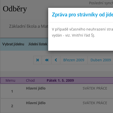
Poslední sync
Odběry
Pondělí 27.7.2
Zpráva pro strávníky od jíd
Omezení obje
Základní škola a Mateřská škola, Praha 4, Ohradní 49
V případě včasného neuhrazení str
vydán - viz. Vnitřní řád ŠJ.
Vybrat jídelnu
Jídelní lístek
Historie
Kontakty a informace
Doch
Březen 2009
Duben 2009
Menu
Chod
Pátek 1. 5. 2009
Hlavní jídlo
SVÁTEK PRÁCE
1
Hlavní jídlo
SVÁTEK PRÁCE
2