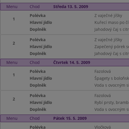
Menu
Chod
Středa 13. 5. 2009
Polévka
Z vaječné jíšky
1
Hlavní jídlo
Kuřecí maso po čí
Doplněk
Jahodový čaj s ci
Polévka
Z vaječné jíšky
2
Hlavní jídlo
Zapečený pórek s
Doplněk
Jahodový čaj s ci
Menu
Chod
Čtvrtek 14. 5. 2009
Polévka
Fazolová
1
Hlavní jídlo
Špagety s boloňs
Doplněk
Voda s ovocným s
Polévka
Fazolová
2
Hlavní jídlo
Rybí prsty, bramb
Doplněk
Voda s ovocným s
Menu
Chod
Pátek 15. 5. 2009
Polévka
Vločková