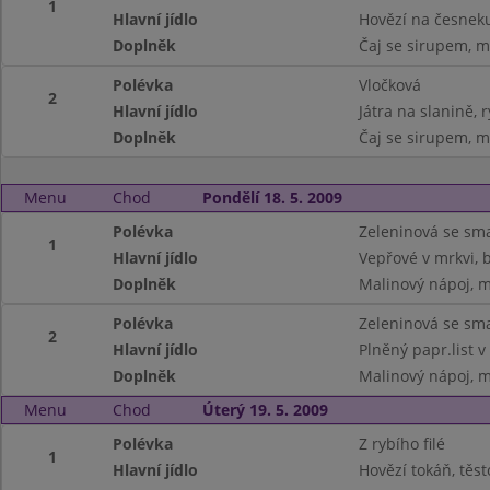
1
Hlavní jídlo
Hovězí na česnek
Doplněk
Čaj se sirupem, m
Polévka
Vločková
2
Hlavní jídlo
Játra na slanině, 
Doplněk
Čaj se sirupem, m
Menu
Chod
Pondělí 18. 5. 2009
Polévka
Zeleninová se s
1
Hlavní jídlo
Vepřové v mrkvi,
Doplněk
Malinový nápoj, 
Polévka
Zeleninová se s
2
Hlavní jídlo
Plněný papr.list v
Doplněk
Malinový nápoj, 
Menu
Chod
Úterý 19. 5. 2009
Polévka
Z rybího filé
1
Hlavní jídlo
Hovězí tokáň, těst