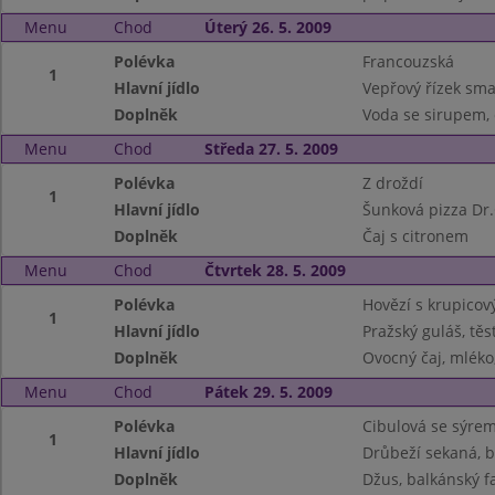
Menu
Chod
Úterý 26. 5. 2009
Polévka
Francouzská
1
Hlavní jídlo
Vepřový řízek sm
Doplněk
Voda se sirupem,
Menu
Chod
Středa 27. 5. 2009
Polévka
Z droždí
1
Hlavní jídlo
Šunková pizza Dr
Doplněk
Čaj s citronem
Menu
Chod
Čtvrtek 28. 5. 2009
Polévka
Hovězí s krupicov
1
Hlavní jídlo
Pražský guláš, těs
Doplněk
Ovocný čaj, mléko
Menu
Chod
Pátek 29. 5. 2009
Polévka
Cibulová se sýre
1
Hlavní jídlo
Drůbeží sekaná, 
Doplněk
Džus, balkánský fa