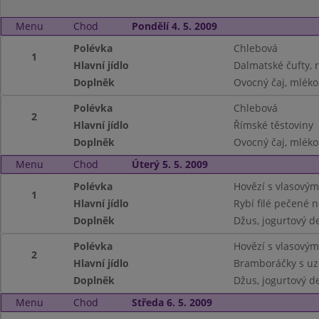
Menu
Chod
Pondělí 4. 5. 2009
Polévka
Chlebová
1
Hlavní jídlo
Dalmatské čufty, 
Doplněk
Ovocný čaj, mléko
Polévka
Chlebová
2
Hlavní jídlo
Římské těstoviny
Doplněk
Ovocný čaj, mléko
Menu
Chod
Úterý 5. 5. 2009
Polévka
Hovězí s vlasovým
1
Hlavní jídlo
Rybí filé pečené 
Doplněk
Džus, jogurtový d
Polévka
Hovězí s vlasovým
2
Hlavní jídlo
Bramboráčky s uz
Doplněk
Džus, jogurtový d
Menu
Chod
Středa 6. 5. 2009