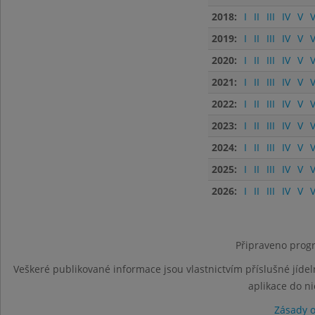
2018:
I
II
III
IV
V
V
2019:
I
II
III
IV
V
V
2020:
I
II
III
IV
V
V
2021:
I
II
III
IV
V
V
2022:
I
II
III
IV
V
V
2023:
I
II
III
IV
V
V
2024:
I
II
III
IV
V
V
2025:
I
II
III
IV
V
V
2026:
I
II
III
IV
V
V
Připraveno progr
Veškeré publikované informace jsou vlastnictvím příslušné jídel
aplikace do n
Zásady 