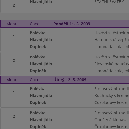
Hlavní jídlo
STÁTNÍ SVÁTEK
2
Menu
Chod
Pondělí 11. 5. 2009
Polévka
Hovězí s těstovino
1
Hlavní jídlo
Hamburská vepřov
Doplněk
Limonáda cola, ml
Polévka
Hovězí s těstovino
2
Hlavní jídlo
Slovenské halušky 
Doplněk
Limonáda cola, ml
Menu
Chod
Úterý 12. 5. 2009
Polévka
S masovými knedl
1
Hlavní jídlo
Buchtičky s krém
Doplněk
Čokoládový koktej
Polévka
S masovými knedl
2
Hlavní jídlo
Opečená klobása, 
Doplněk
Čokoládový koktej