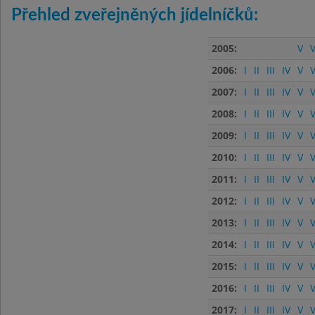
Přehled zveřejněných jídelníčků:
2005:
V
V
2006:
I
II
III
IV
V
V
2007:
I
II
III
IV
V
V
2008:
I
II
III
IV
V
V
2009:
I
II
III
IV
V
V
2010:
I
II
III
IV
V
V
2011:
I
II
III
IV
V
V
2012:
I
II
III
IV
V
V
2013:
I
II
III
IV
V
V
2014:
I
II
III
IV
V
V
2015:
I
II
III
IV
V
V
2016:
I
II
III
IV
V
V
2017:
I
II
III
IV
V
V