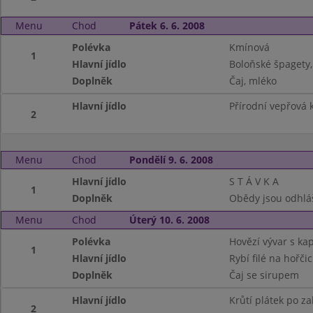
Menu
Chod
Pátek 6. 6. 2008
Polévka
Kmínová
1
Hlavní jídlo
Boloňské špagety,
Doplněk
Čaj, mléko
Hlavní jídlo
Přírodní vepřová k
2
Menu
Chod
Pondělí 9. 6. 2008
Hlavní jídlo
S T Á V K A
1
Doplněk
Obědy jsou odhlá
Menu
Chod
Úterý 10. 6. 2008
Polévka
Hovězí vývar s k
1
Hlavní jídlo
Rybí filé na hořči
Doplněk
Čaj se sirupem
Hlavní jídlo
Krůtí plátek po z
2