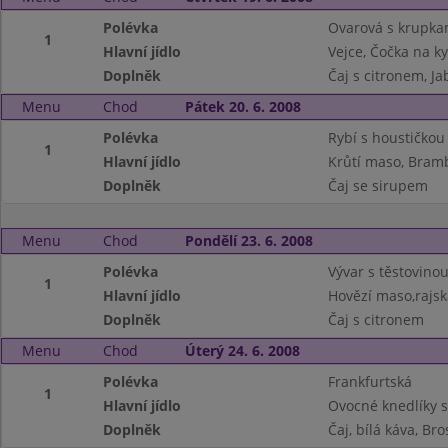
Polévka
Ovarová s krupka
1
Hlavní jídlo
Vejce, Čočka na ky
Doplněk
Čaj s citronem, Ja
Menu
Chod
Pátek 20. 6. 2008
Polévka
Rybí s houstičkou
1
Hlavní jídlo
Krůtí maso, Bramb
Doplněk
Čaj se sirupem
Menu
Chod
Pondělí 23. 6. 2008
Polévka
Vývar s těstovino
1
Hlavní jídlo
Hovězí maso,rajsk
Doplněk
Čaj s citronem
Menu
Chod
Úterý 24. 6. 2008
Polévka
Frankfurtská
1
Hlavní jídlo
Ovocné knedlíky 
Doplněk
Čaj, bílá káva, Br