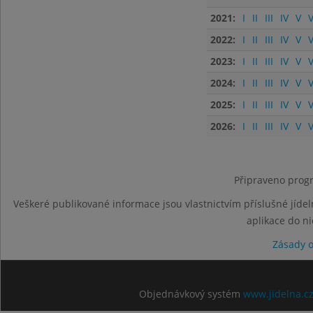
2021:
I
II
III
IV
V
V
2022:
I
II
III
IV
V
V
2023:
I
II
III
IV
V
V
2024:
I
II
III
IV
V
V
2025:
I
II
III
IV
V
V
2026:
I
II
III
IV
V
V
Připraveno progr
Veškeré publikované informace jsou vlastnictvím příslušné jídel
aplikace do n
Zásady 
Objednávkový systém
www.jidelna.c