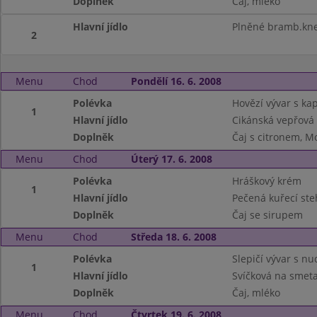
Doplněk
Čaj, mléko
Hlavní jídlo
Plněné bramb.kne
2
Menu
Chod
Pondělí 16. 6. 2008
Polévka
Hovězí vývar s k
1
Hlavní jídlo
Cikánská vepřová
Doplněk
Čaj s citronem, M
Menu
Chod
Úterý 17. 6. 2008
Polévka
Hráškový krém
1
Hlavní jídlo
Pečená kuřecí ste
Doplněk
Čaj se sirupem
Menu
Chod
Středa 18. 6. 2008
Polévka
Slepičí vývar s n
1
Hlavní jídlo
Svíčková na smeta
Doplněk
Čaj, mléko
Menu
Chod
Čtvrtek 19. 6. 2008