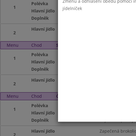
Změnu a odhlášení obědů pomocí int
Polévka
Čočková
1
jídelníček
Hlavní jídlo
Znojemská hov.pe
Doplněk
Čaj se sirupem, O
Hlavní jídlo
Kuřecí maso na le
2
Menu
Chod
Středa 4. 6. 2008
Polévka
Hovězí vývar s ve
1
Hlavní jídlo
Střapačky se zelí
Doplněk
Čaj, mléko
Hlavní jídlo
Krůtí plátek na di
2
Menu
Chod
Čtvrtek 5. 6. 2008
Polévka
Krupicová
1
Hlavní jídlo
Vepřové maso na 
Doplněk
Čaj se sirupem, Ja
Hlavní jídlo
Zapečená brokolic
2