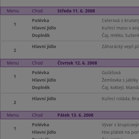
Menu
Chod
Středa 11. 6. 2008
Polévka
Celerová s kruton
1
Hlavní jídlo
Kuřecí maso v asi
Doplněk
Čaj, mléko, Sušen
Hlavní jídlo
Záhorácký vepř.pl
2
Menu
Chod
Čtvrtek 12. 6. 2008
Polévka
Gulášová
1
Hlavní jídlo
Žemlovka s jablky
Doplněk
Čaj, koktejl, Mand
Hlavní jídlo
Kuřecí roláda, Br
2
Menu
Chod
Pátek 13. 6. 2008
Polévka
Vývar s krupicový
1
Hlavní jídlo
Hov.plátek na por