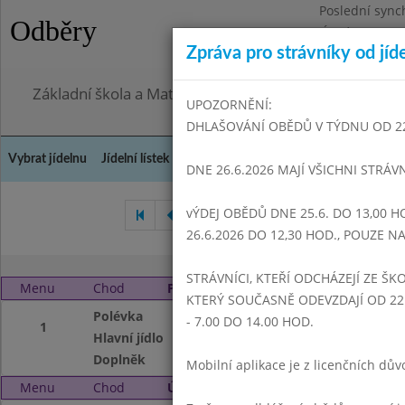
Poslední sync
Odběry
Úterý 28.7.202
Zpráva pro strávníky od jíd
Omezení obje
Základní škola a Mateřská škola Dr. Edvarda Beneše, 
UPOZORNĚNÍ:
DHLAŠOVÁNÍ OBĚDŮ V TÝDNU OD 22.6
Vybrat jídelnu
Jídelní lístek
Historie
Kontakty a informace
Doch
DNE 26.6.2026 MAJÍ VŠICHNI STRÁV
vÝDEJ OBĚDŮ DNE 25.6. DO 13,00 H
Duben 2008
Květen 2008
26.6.2026 DO 12,30 HOD., POUZE 
STRÁVNÍCI, KTEŘÍ ODCHÁZEJÍ ZE ŠKO
Menu
Chod
Pondělí 2. 6. 2008
KTERÝ SOUČASNĚ ODEVZDAJÍ OD 22.
Polévka
Slepičí s nudlemi
- 7.00 DO 14.00 HOD.
1
Hlavní jídlo
Vepřová kýta, Br
Doplněk
Čaj s citronem, C
Mobilní aplikace je z licenčních d
Menu
Chod
Úterý 3. 6. 2008