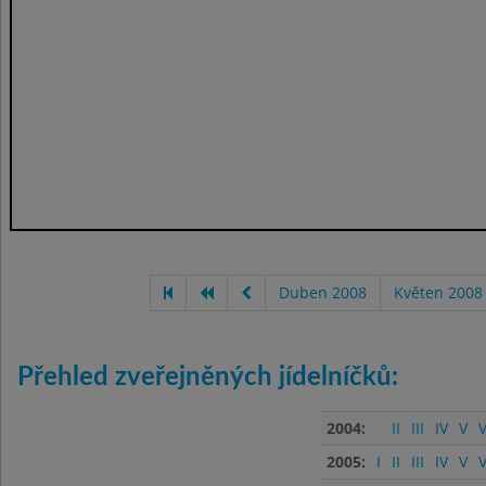
Duben 2008
Květen 2008
Přehled zveřejněných jídelníčků:
2004:
II
III
IV
V
V
2005:
I
II
III
IV
V
V