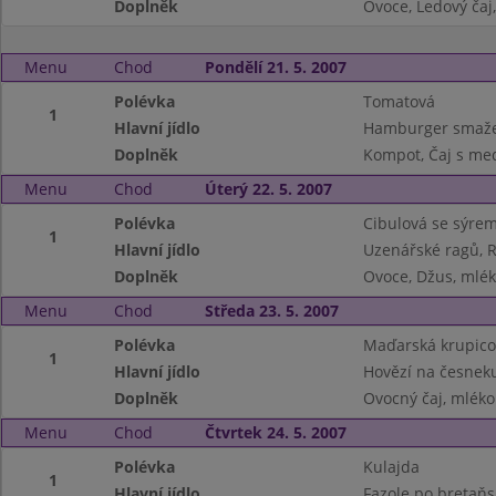
Doplněk
Ovoce, Ledový čaj
Menu
Chod
Pondělí 21. 5. 2007
Polévka
Tomatová
1
Hlavní jídlo
Hamburger smaže
Doplněk
Kompot, Čaj s me
Menu
Chod
Úterý 22. 5. 2007
Polévka
Cibulová se sýre
1
Hlavní jídlo
Uzenářské ragů, 
Doplněk
Ovoce, Džus, mlé
Menu
Chod
Středa 23. 5. 2007
Polévka
Maďarská krupico
1
Hlavní jídlo
Hovězí na česneku
Doplněk
Ovocný čaj, mléko
Menu
Chod
Čtvrtek 24. 5. 2007
Polévka
Kulajda
1
Hlavní jídlo
Fazole po bretaňs