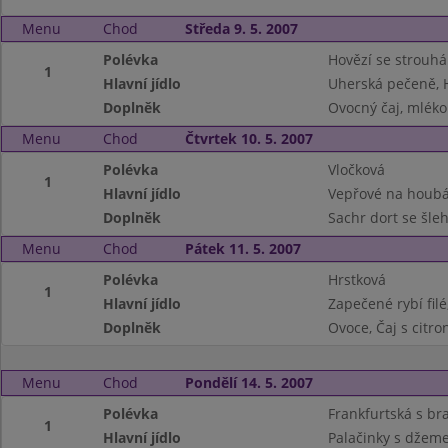
Menu
Chod
Středa 9. 5. 2007
Polévka
Hovězí se strouh
1
Hlavní jídlo
Uherská pečeně, 
Doplněk
Ovocný čaj, mléko
Menu
Chod
Čtvrtek 10. 5. 2007
Polévka
Vločková
1
Hlavní jídlo
Vepřové na houbá
Doplněk
Sachr dort se šle
Menu
Chod
Pátek 11. 5. 2007
Polévka
Hrstková
1
Hlavní jídlo
Zapečené rybí fil
Doplněk
Ovoce, Čaj s citr
Menu
Chod
Pondělí 14. 5. 2007
Polévka
Frankfurtská s b
1
Hlavní jídlo
Palačinky s džem