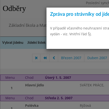
Poslední sync
Odběry
Pondělí 27.7.2
Zpráva pro strávníky od jíd
Omezení obje
Základní škola a Mateřská škola, Praha 4, Ohradní 49
V případě včasného neuhrazení str
vydán - viz. Vnitřní řád ŠJ.
Vybrat jídelnu
Jídelní lístek
Historie
Kontakty a informace
Doch
Březen 2007
Duben 2007
Menu
Chod
Úterý 1. 5. 2007
Hlavní jídlo
SVÁTEK PRÁCE,
1
Menu
Chod
Středa 2. 5. 2007
Polévka
Rýžová
1