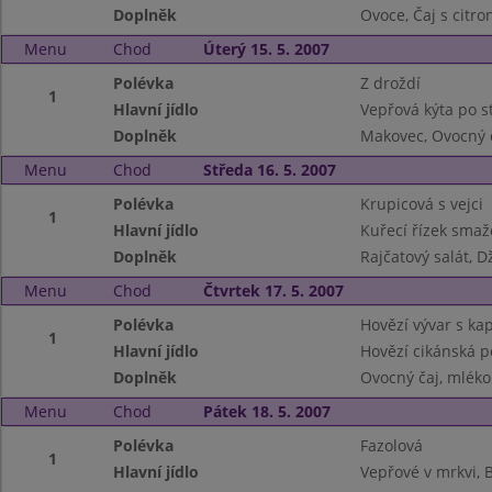
Doplněk
Ovoce, Čaj s citr
Menu
Chod
Úterý 15. 5. 2007
Polévka
Z droždí
1
Hlavní jídlo
Vepřová kýta po s
Doplněk
Makovec, Ovocný č
Menu
Chod
Středa 16. 5. 2007
Polévka
Krupicová s vejci
1
Hlavní jídlo
Kuřecí řízek sma
Doplněk
Rajčatový salát, D
Menu
Chod
Čtvrtek 17. 5. 2007
Polévka
Hovězí vývar s k
1
Hlavní jídlo
Hovězí cikánská p
Doplněk
Ovocný čaj, mléko
Menu
Chod
Pátek 18. 5. 2007
Polévka
Fazolová
1
Hlavní jídlo
Vepřové v mrkvi,