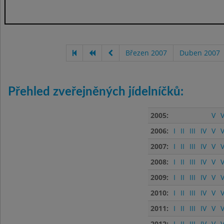
Březen 2007
Duben 2007
Přehled zveřejněných jídelníčků:
2005:
V
V
2006:
I
II
III
IV
V
V
2007:
I
II
III
IV
V
V
2008:
I
II
III
IV
V
V
2009:
I
II
III
IV
V
V
2010:
I
II
III
IV
V
V
2011:
I
II
III
IV
V
V
2012:
I
II
III
IV
V
V