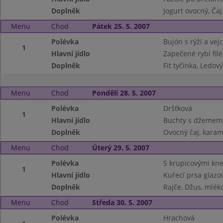
Doplněk
Jogurt ovocný, Ča
Menu
Chod
Pátek 25. 5. 2007
Polévka
Bujón s rýží a vejc
1
Hlavní jídlo
Zapečené rybí fil
Doplněk
Fit tyčinka, Ledový
Menu
Chod
Pondělí 28. 5. 2007
Polévka
Dršťková
1
Hlavní jídlo
Buchty s džemem 
Doplněk
Ovocný čaj, kara
Menu
Chod
Úterý 29. 5. 2007
Polévka
S krupicovými kne
1
Hlavní jídlo
Kuřecí prsa glaz
Doplněk
Rajče, Džus, mlék
Menu
Chod
Středa 30. 5. 2007
Polévka
Hrachová