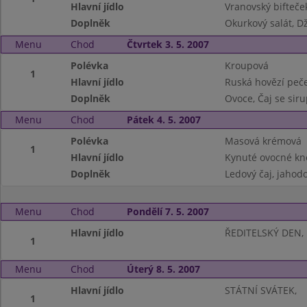
Hlavní jídlo
Vranovský bifteče
Doplněk
Okurkový salát, D
Menu
Chod
Čtvrtek 3. 5. 2007
Polévka
Kroupová
1
Hlavní jídlo
Ruská hovězí peč
Doplněk
Ovoce, Čaj se sir
Menu
Chod
Pátek 4. 5. 2007
Polévka
Masová krémová
1
Hlavní jídlo
Kynuté ovocné kne
Doplněk
Ledový čaj, jahodo
Menu
Chod
Pondělí 7. 5. 2007
Hlavní jídlo
ŘEDITELSKÝ DEN,
1
Menu
Chod
Úterý 8. 5. 2007
Hlavní jídlo
STÁTNÍ SVÁTEK,
1