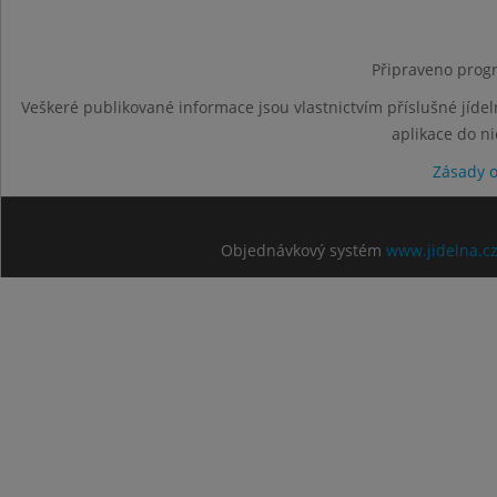
Připraveno progr
Veškeré publikované informace jsou vlastnictvím příslušné jídel
aplikace do n
Zásady 
Objednávkový systém
www.jidelna.c