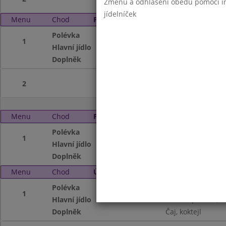
Změnu a odhlášení obědů pomocí int
jídelníček
Menu
Chod
Pátek 2. 6. 2006 (11:00 - 13:59)
Polévka
Vývar se strouhá
1
Hlavní jídlo
Uherský hov.guláš
Doplněk
Sušenka, Čaj s ci
2
Menu
Chod
Pondělí 5. 6. 2006 (11:00 - 13:59)
Polévka
Hovězí s těstovin
1
Hlavní jídlo
Svíčková na smeta
Doplněk
Čaj, mléko
Menu
Chod
Úterý 6. 6. 2006 (11:00 - 13:59)
Polévka
Masový krém
1
Hlavní jídlo
Sekaná pečeně, Br
Doplněk
Čaj, koktejl