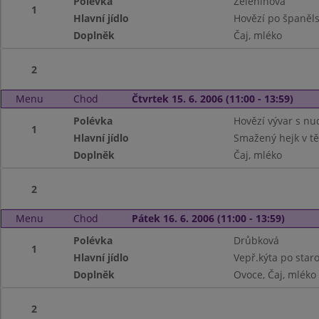
Polévka
Zeleninová
1
Hlavní jídlo
Hovězí po španěls
Doplněk
Čaj, mléko
2
Menu
Chod
Čtvrtek 15. 6. 2006 (11:00 - 13:59)
Polévka
Hovězí vývar s nu
1
Hlavní jídlo
Smažený hejk v těs
Doplněk
Čaj, mléko
2
Menu
Chod
Pátek 16. 6. 2006 (11:00 - 13:59)
Polévka
Drůbková
1
Hlavní jídlo
Vepř.kýta po star
Doplněk
Ovoce, Čaj, mléko
2