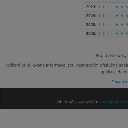
2023:
I
II
III
IV
V
V
2024:
I
II
III
IV
V
V
2025:
I
II
III
IV
V
V
2026:
I
II
III
IV
V
V
Připraveno progr
Veškeré publikované informace jsou vlastnictvím příslušné jídel
aplikace do n
Zásady 
Objednávkový systém
www.jidelna.c