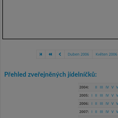
Duben 2006
Květen 2006
Přehled zveřejněných jídelníčků:
2004:
II
III
IV
V
V
2005:
I
II
III
IV
V
V
2006:
I
II
III
IV
V
V
2007:
I
II
III
IV
V
V