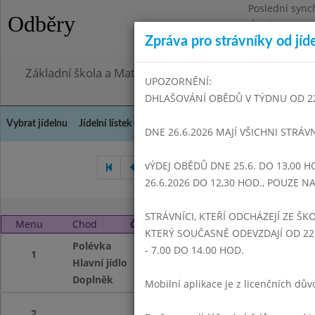
Poslední sync
Odběry
Úterý 28.7.202
Zpráva pro strávníky od jíd
Omezení obje
Základní škola a Mateřská škola Dr. Edvarda Beneše, 
UPOZORNĚNÍ:
DHLAŠOVÁNÍ OBĚDŮ V TÝDNU OD 22.6
Vybrat jídelnu
Jídelní lístek
Historie
Kontakty a informace
Doch
DNE 26.6.2026 MAJÍ VŠICHNI STRÁV
vÝDEJ OBĚDŮ DNE 25.6. DO 13,00 H
Duben 2006
Květen 2006
26.6.2026 DO 12,30 HOD., POUZE 
STRÁVNÍCI, KTEŘÍ ODCHÁZEJÍ ZE ŠKO
Menu
Chod
Čtvrtek 1. 6. 2006 (11:00 - 13:59)
KTERÝ SOUČASNĚ ODEVZDAJÍ OD 22.
Polévka
Rajská s vločkami
- 7.00 DO 14.00 HOD.
1
Hlavní jídlo
Pečené krůtí mas
Doplněk
Ovoce, Čaj, koktejl
Mobilní aplikace je z licenčních d
2