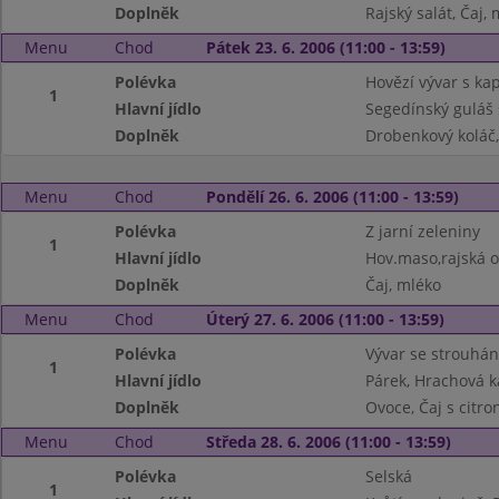
Doplněk
Rajský salát, Čaj,
Menu
Chod
Pátek 23. 6. 2006 (11:00 - 13:59)
Polévka
Hovězí vývar s k
1
Hlavní jídlo
Segedínský guláš 
Doplněk
Drobenkový koláč,
Menu
Chod
Pondělí 26. 6. 2006 (11:00 - 13:59)
Polévka
Z jarní zeleniny
1
Hlavní jídlo
Hov.maso,rajská 
Doplněk
Čaj, mléko
Menu
Chod
Úterý 27. 6. 2006 (11:00 - 13:59)
Polévka
Vývar se strouhá
1
Hlavní jídlo
Párek, Hrachová k
Doplněk
Ovoce, Čaj s citr
Menu
Chod
Středa 28. 6. 2006 (11:00 - 13:59)
Polévka
Selská
1