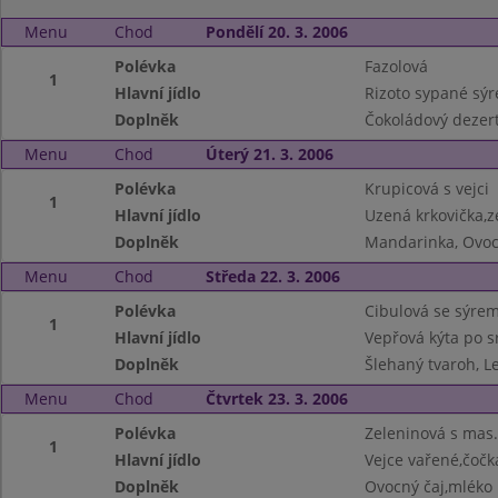
Menu
Chod
Pondělí 20. 3. 2006
Polévka
Fazolová
1
Hlavní jídlo
Rizoto sypané sýr
Doplněk
Čokoládový dezert
Menu
Chod
Úterý 21. 3. 2006
Polévka
Krupicová s vejci
1
Hlavní jídlo
Uzená krkovička,z
Doplněk
Mandarinka, Ovoc
Menu
Chod
Středa 22. 3. 2006
Polévka
Cibulová se sýre
1
Hlavní jídlo
Vepřová kýta po 
Doplněk
Šlehaný tvaroh, L
Menu
Chod
Čtvrtek 23. 3. 2006
Polévka
Zeleninová s mas.
1
Hlavní jídlo
Vejce vařené,čočk
Doplněk
Ovocný čaj,mléko