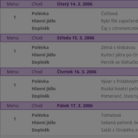
Menu
Chod
Úterý 14. 3. 2006
Polévka
Čočková
1
Hlavní jídlo
Rybí filé zapečen
Doplněk
Čaj s citronem,ml
Menu
Chod
Středa 15. 3. 2006
Polévka
Zelná s klobásou
1
Hlavní jídlo
Kuřecí játra po čí
Doplněk
Perník se šlehačk
Menu
Chod
Čtvrtek 16. 3. 2006
Polévka
Vývar s fridátový
1
Hlavní jídlo
Ruská hovězí peče
Doplněk
Pomeranč, Ovocný
Menu
Chod
Pátek 17. 3. 2006
Polévka
Tomatová
1
Hlavní jídlo
Sekaná pečeně, 
Doplněk
Salát z čínského z