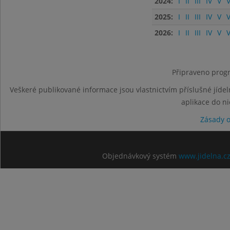
2024:
I
II
III
IV
V
V
2025:
I
II
III
IV
V
V
2026:
I
II
III
IV
V
V
Připraveno progr
Veškeré publikované informace jsou vlastnictvím příslušné jídel
aplikace do n
Zásady 
Objednávkový systém
www.jidelna.c