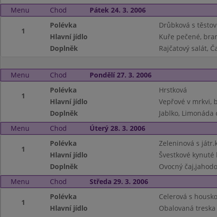
Menu
Chod
Pátek 24. 3. 2006
Polévka
Drůbková s těsto
1
Hlavní jídlo
Kuře pečené, bra
Doplněk
Rajčatový salát, Č
Menu
Chod
Pondělí 27. 3. 2006
Polévka
Hrstková
1
Hlavní jídlo
Vepřové v mrkvi,
Doplněk
Jablko, Limonáda 
Menu
Chod
Úterý 28. 3. 2006
Polévka
Zeleninová s játr.
1
Hlavní jídlo
Švestkové kynuté 
Doplněk
Ovocný čaj,jahodo
Menu
Chod
Středa 29. 3. 2006
Polévka
Celerová s housk
1
Hlavní jídlo
Obalovaná treska