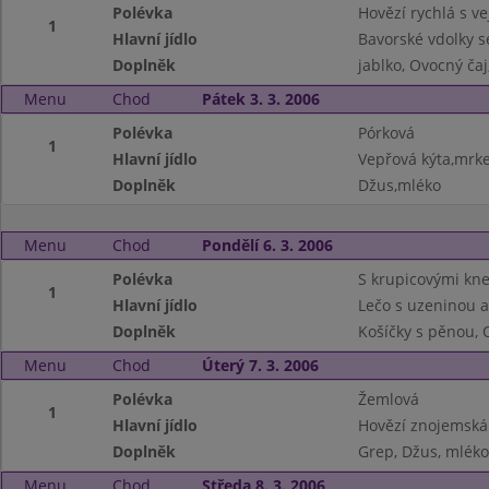
Polévka
Hovězí rychlá s ve
1
Hlavní jídlo
Bavorské vdolky s
Doplněk
jablko, Ovocný ča
Menu
Chod
Pátek 3. 3. 2006
Polévka
Pórková
1
Hlavní jídlo
Vepřová kýta,mrk
Doplněk
Džus,mléko
Menu
Chod
Pondělí 6. 3. 2006
Polévka
S krupicovými kne
1
Hlavní jídlo
Lečo s uzeninou a
Doplněk
Košíčky s pěnou, 
Menu
Chod
Úterý 7. 3. 2006
Polévka
Žemlová
1
Hlavní jídlo
Hovězí znojemská
Doplněk
Grep, Džus, mléko
Menu
Chod
Středa 8. 3. 2006