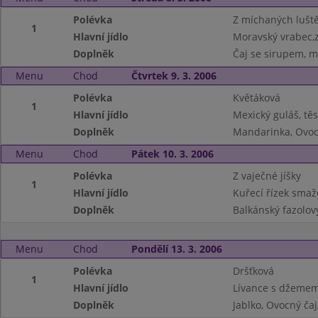
Polévka
Z míchaných lušt
1
Hlavní jídlo
Moravský vrabec,z
Doplněk
Čaj se sirupem, m
Menu
Chod
Čtvrtek 9. 3. 2006
Polévka
Květáková
1
Hlavní jídlo
Mexický guláš, těs
Doplněk
Mandarinka, Ovoc
Menu
Chod
Pátek 10. 3. 2006
Polévka
Z vaječné jíšky
1
Hlavní jídlo
Kuřecí řízek sma
Doplněk
Balkánský fazolový
Menu
Chod
Pondělí 13. 3. 2006
Polévka
Dršťková
1
Hlavní jídlo
Lívance s džemem 
Doplněk
Jablko, Ovocný čaj