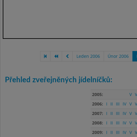
Leden 2006
Únor 2006
Přehled zveřejněných jídelníčků:
2005:
V
V
2006:
I
II
III
IV
V
V
2007:
I
II
III
IV
V
V
2008:
I
II
III
IV
V
V
2009:
I
II
III
IV
V
V