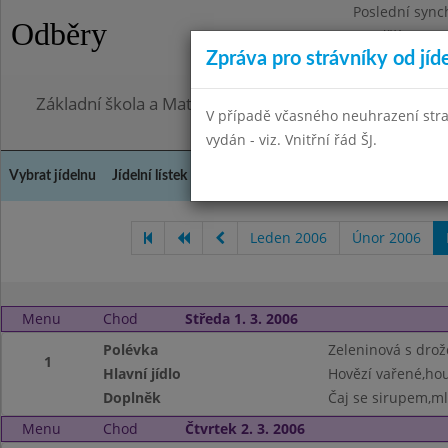
Poslední sync
Odběry
Pondělí 27.7.2
Zpráva pro strávníky od jíd
Omezení obje
Základní škola a Mateřská škola, Praha 4, Ohradní 49
V případě včasného neuhrazení str
vydán - viz. Vnitřní řád ŠJ.
Vybrat jídelnu
Jídelní lístek
Historie
Kontakty a informace
Doch
Leden 2006
Únor 2006
Menu
Chod
Středa 1. 3. 2006
Polévka
Zeleninová s drož
1
Hlavní jídlo
Hovězí vařené,ho
Doplněk
Čaj se sirupem,m
Menu
Chod
Čtvrtek 2. 3. 2006