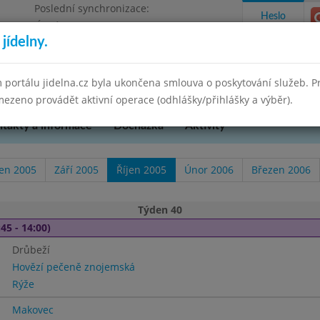
Poslední synchronizace:
Heslo
Úterý 12.5.2026 8:35
jídelny.
 portálu jidelna.cz byla ukončena smlouva o poskytování služeb. 
ezeno provádět aktivní operace (odhlášky/přihlášky a výběr).
takty a informace
Docházka
Aktivity
en 2005
Září 2005
Říjen 2005
Únor 2006
Březen 2006
Týden 40
45 - 14:00)
Drůbeží
Hovězí pečeně znojemská
Rýže
Makovec