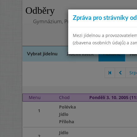
Odběry
Zpráva pro strávníky od 
Gymnázium, Praha 4, Budějovická 680
Mezi jídelnou a provozovatelem
(zbavena osobních údajů) a zam
Vybrat jídelnu
Jídelní lístek
Historie
Kon
Srp
Menu
Chod
Pondělí 3. 10. 2005 (11:
Polévka
1
Jídlo
Příloha
Jídlo
2