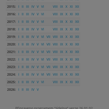
2015:
I
II
III
IV
V
VI
VIII
IX
X
XI
XII
2016:
I
II
III
IV
V
VI
VIII
IX
X
XI
XII
2017:
I
II
III
IV
V
VI
VIII
IX
X
XI
XII
2018:
I
II
III
IV
V
VI
VIII
IX
X
XI
XII
2019:
I
II
III
IV
V
VI
VII
VIII
IX
X
XI
XII
2020:
I
II
III
IV
V
VI
VII
VIII
IX
X
XI
XII
2021:
I
II
III
IV
V
VI
VII
VIII
IX
X
XI
XII
2022:
I
II
III
IV
V
VI
VII
VIII
IX
X
XI
XII
2023:
I
II
III
IV
V
VI
VII
VIII
IX
X
XI
XII
2024:
I
II
III
IV
V
VI
VII
VIII
IX
X
XI
XII
2025:
I
II
III
IV
V
VI
VIII
IX
X
XI
XII
2026:
I
II
III
IV
V
Připraveno programem "Jídelna" verze 26.01.02.