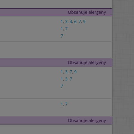
Obsahuje alergeny
1
,
3
,
4
,
6
,
7
,
9
1
,
7
7
Obsahuje alergeny
1
,
3
,
7
,
9
1
,
3
,
7
7
1
,
7
Obsahuje alergeny