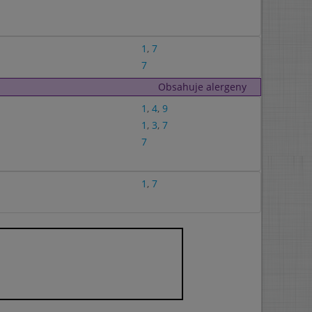
1
,
7
7
Obsahuje alergeny
1
,
4
,
9
1
,
3
,
7
7
1
,
7