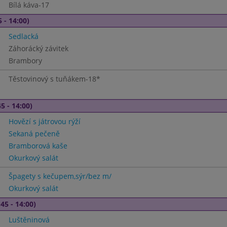
Bílá káva-17
 - 14:00)
Sedlacká
Záhorácký závitek
Brambory
Těstovinový s tuňákem-18*
5 - 14:00)
Hovězí s játrovou rýží
Sekaná pečeně
Bramborová kaše
Okurkový salát
Špagety s kečupem,sýr/bez m/
Okurkový salát
45 - 14:00)
Luštěninová