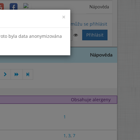
Nápověda
Close
×
Nemůžu se přihlásit
Proto byla data anonymizována
Nápověda
Obsahuje alergeny
1
1
,
3
,
7