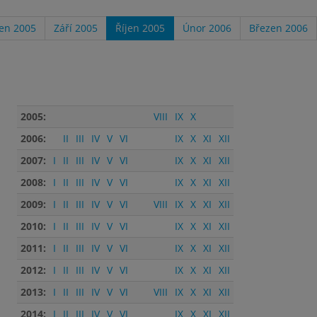
en 2005
Září 2005
Říjen 2005
Únor 2006
Březen 2006
2005:
VIII
IX
X
2006:
II
III
IV
V
VI
IX
X
XI
XII
2007:
I
II
III
IV
V
VI
IX
X
XI
XII
2008:
I
II
III
IV
V
VI
IX
X
XI
XII
2009:
I
II
III
IV
V
VI
VIII
IX
X
XI
XII
2010:
I
II
III
IV
V
VI
IX
X
XI
XII
2011:
I
II
III
IV
V
VI
IX
X
XI
XII
2012:
I
II
III
IV
V
VI
IX
X
XI
XII
2013:
I
II
III
IV
V
VI
VIII
IX
X
XI
XII
2014:
I
II
III
IV
V
VI
IX
X
XI
XII