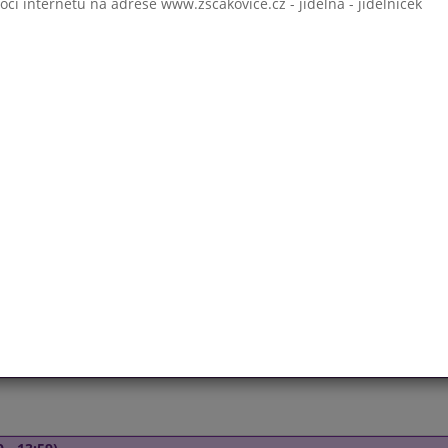
 internetu na adrese www.zscakovice.cz - jídelna - jídelníček
Týden 15
0 - 13:59)
Květáková
Cikánská hov.pečeně, Rýže
Moučník, Čaj s citronem
- 13:59)
 - 13:59)
Týden 16
00 - 13:59)