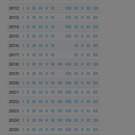
2012:
I
II
III
IV
V
VI
VIII
IX
X
XI
XII
2013:
I
II
III
IV
V
VI
VIII
IX
X
XI
XII
2014:
I
II
III
IV
V
VI
VIII
IX
X
XI
XII
2015:
I
II
III
IV
V
VI
VIII
IX
X
XI
XII
2016:
I
II
III
IV
V
VI
IX
X
XI
XII
2017:
I
II
III
IV
V
VI
IX
X
XI
XII
2018:
I
II
III
IV
V
VI
VII
VIII
IX
X
XI
XII
2019:
I
II
III
IV
V
VI
VIII
IX
X
XI
XII
2020:
I
II
III
IV
V
VI
VII
VIII
IX
X
XI
XII
2021:
I
II
III
IV
V
VI
VII
VIII
IX
X
XI
XII
2022:
I
II
III
IV
V
VI
VII
VIII
IX
X
XI
XII
2023:
I
II
III
IV
V
VI
VII
VIII
IX
X
XI
XII
2024:
I
II
III
IV
V
VI
VII
VIII
IX
X
XI
XII
2025:
I
II
III
IV
V
VI
VII
VIII
IX
X
XI
XII