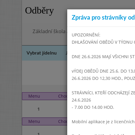
Odběry
Zpráva pro strávníky od 
Základní škola a Mateřská škola Dr. Edvarda
UPOZORNĚNÍ:
DHLAŠOVÁNÍ OBĚDŮ V TÝDNU OD 
Vybrat jídelnu
Jídelní lístek
Historie
Kon
DNE 26.6.2026 MAJÍ VŠICHNI S
vÝDEJ OBĚDŮ DNE 25.6. DO 13,
Únor 
26.6.2026 DO 12,30 HOD., PO
STRÁVNÍCI, KTEŘÍ ODCHÁZEJÍ Z
Menu
Chod
Čtvrtek 1. 4. 2004 (11:0
24.6.2026
- 7.00 DO 14.00 HOD.
1
Menu
Chod
Pátek 2. 4. 2004 (11:00 
Mobilní aplikace je z licenční
1