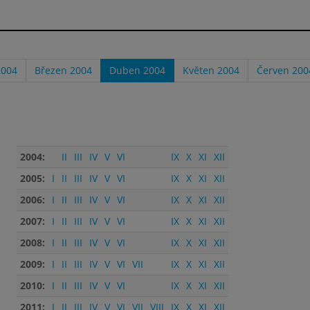
2004
Březen 2004
Duben 2004
Květen 2004
Červen 200
2004:
II
III
IV
V
VI
IX
X
XI
XII
2005:
I
II
III
IV
V
VI
IX
X
XI
XII
2006:
I
II
III
IV
V
VI
IX
X
XI
XII
2007:
I
II
III
IV
V
VI
IX
X
XI
XII
2008:
I
II
III
IV
V
VI
IX
X
XI
XII
2009:
I
II
III
IV
V
VI
VII
IX
X
XI
XII
2010:
I
II
III
IV
V
VI
IX
X
XI
XII
2011:
I
II
III
IV
V
VI
VII
VIII
IX
X
XI
XII