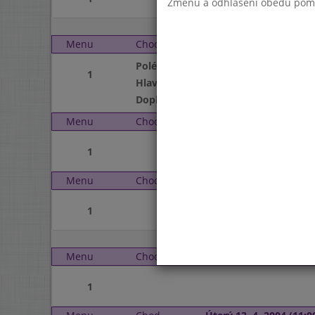
Změnu a odhlášení obědů pomocí
Menu
Chod
Pondělí 5. 4. 2004 (11:0
Polévka
1
Hlavní jídlo
Doplněk
Menu
Chod
Úterý 6. 4. 2004 (11:00 
1
Menu
Chod
Středa 7. 4. 2004 (11:00
1
Menu
Chod
Pondělí 12. 4. 2004 (11:
1