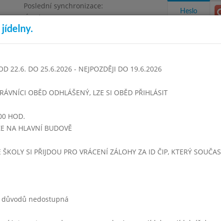
Poslední synchronizace:
Heslo
Úterý 28.7.2026 15:19
jídelny.
Omezení objednávek
 Beneše, Praha - Čakovice
22.6. DO 25.6.2026 - NEJPOZDĚJI DO 19.6.2026
takty a informace
Docházka
Aktivity
TRÁVNÍCI OBĚD ODHLÁŠENÝ, LZE SI OBĚD PŘIHLÁSIT
00 HOD.
2004
Březen 2004
Duben 2004
Květen 2004
Červen 200
UZE NA HLAVNÍ BUDOVĚ
Týden 14
E ŠKOLY SI PŘIJDOU PRO VRÁCENÍ ZÁLOHY ZA ID ČIP, KTERÝ SOUČA
0 - 13:59)
- 13:59)
ch důvodů nedostupná