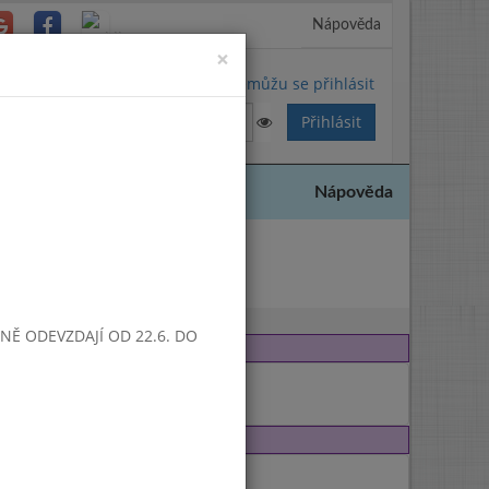
Nápověda
Close
×
Nemůžu se přihlásit
Nápověda
4
SNĚ ODEVZDAJÍ OD 22.6. DO