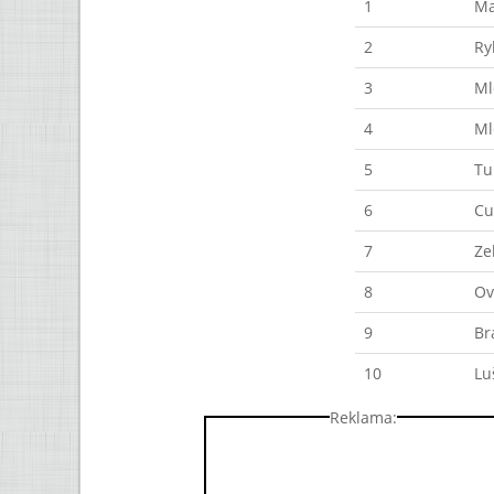
1
Ma
2
Ry
3
Ml
4
Ml
5
Tu
6
Cu
7
Ze
8
Ov
9
Br
10
Lu
Reklama: