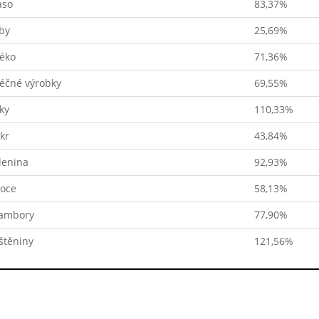
so
83,37%
by
25,69%
éko
71,36%
éčné výrobky
69,55%
ky
110,33%
kr
43,84%
lenina
92,93%
oce
58,13%
ambory
77,90%
štěniny
121,56%