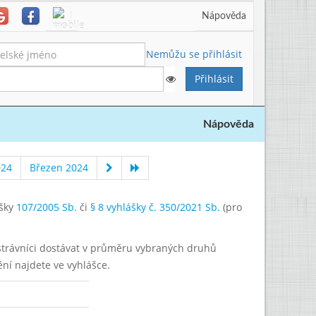
Nápověda
Nemůžu se přihlásit
Nápověda
024
Březen 2024
ášky
107/2005 Sb.
či
§ 8 vyhlášky č. 350/2021 Sb.
(pro
í strávníci dostávat v průměru vybraných druhů
ění najdete ve vyhlášce.