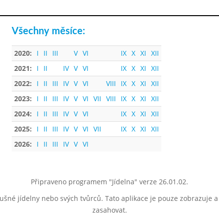
Všechny měsíce:
2020:
I
II
III
V
VI
IX
X
XI
XII
2021:
I
II
IV
V
VI
IX
X
XI
XII
2022:
I
II
III
IV
V
VI
VIII
IX
X
XI
XII
2023:
I
II
III
IV
V
VI
VII
VIII
IX
X
XI
XII
2024:
I
II
III
IV
V
VI
IX
X
XI
XII
2025:
I
II
III
IV
V
VI
VII
IX
X
XI
XII
2026:
I
II
III
IV
V
VI
Připraveno programem "Jídelna" verze 26.01.02.
lušné jídelny nebo svých tvůrců. Tato aplikace je pouze zobrazuje 
zasahovat.