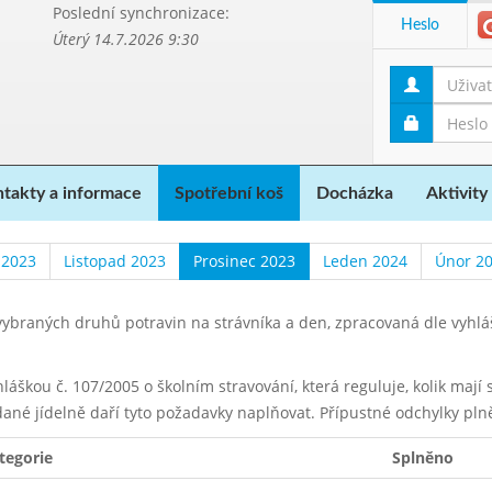
Poslední synchronizace:
Heslo
Úterý 14.7.2026 9:30
takty a informace
Spotřební koš
Docházka
Aktivity
 2023
Listopad 2023
Prosinec 2023
Leden 2024
Únor 2
ybraných druhů potravin na strávníka a den, zpracovaná dle vyhl
yhláškou č. 107/2005 o školním stravování, která reguluje, kolik maj
dané jídelně daří tyto požadavky naplňovat. Přípustné odchylky pln
tegorie
Splněno