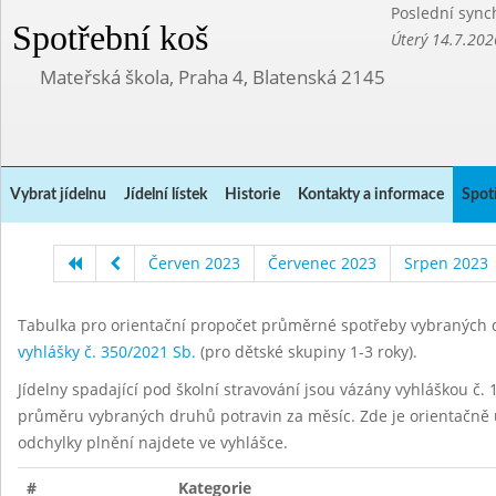
Poslední sync
Spotřební koš
Úterý 14.7.202
Mateřská škola, Praha 4, Blatenská 2145
Vybrat jídelnu
Jídelní lístek
Historie
Kontakty a informace
Spot
Červen 2023
Červenec 2023
Srpen 2023
Tabulka pro orientační propočet průměrné spotřeby vybraných d
vyhlášky č. 350/2021 Sb.
(pro dětské skupiny 1-3 roky).
Jídelny spadající pod školní stravování jsou vázány vyhláškou č. 1
průměru vybraných druhů potravin za měsíc. Zde je orientačně u
odchylky plnění najdete ve vyhlášce.
#
Kategorie