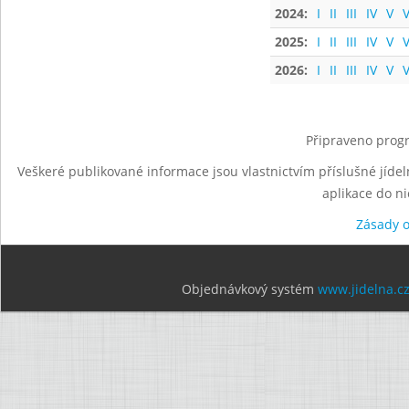
2024:
I
II
III
IV
V
V
2025:
I
II
III
IV
V
V
2026:
I
II
III
IV
V
V
Připraveno progr
Veškeré publikované informace jsou vlastnictvím příslušné jídel
aplikace do n
Zásady 
Objednávkový systém
www.jidelna.c