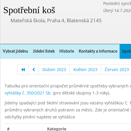
Poslední sync
Spotřební koš
Úterý 14.7.202
Mateřská škola, Praha 4, Blatenská 2145
Vybrat jídelnu
Jídelní lístek
Historie
Kontakty a informace
Spot
Duben 2023
Květen 2023
Červen 2023
Tabulka pro orientační propočet průměrné spotřeby vybraných d
vyhlášky č. 350/2021 Sb.
(pro dětské skupiny 1-3 roky).
Jídelny spadající pod školní stravování jsou vázány vyhláškou č. 1
průměru vybraných druhů potravin za měsíc. Zde je orientačně u
odchylky plnění najdete ve vyhlášce.
#
Kategorie