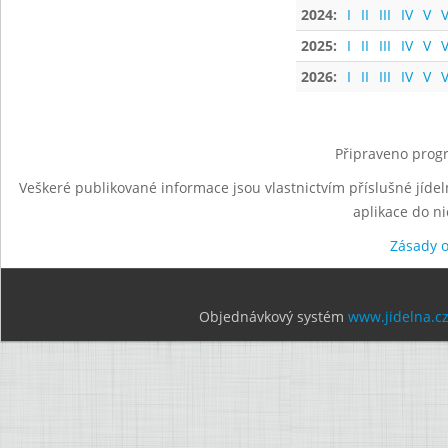
2024:
I
II
III
IV
V
V
2025:
I
II
III
IV
V
V
2026:
I
II
III
IV
V
V
Připraveno progr
Veškeré publikované informace jsou vlastnictvím příslušné jídel
aplikace do n
Zásady 
Objednávkový systém
www.jidelna.c