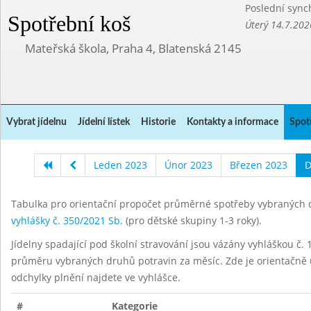
Poslední sync
Spotřební koš
Úterý 14.7.202
Mateřská škola, Praha 4, Blatenská 2145
Vybrat jídelnu
Jídelní lístek
Historie
Kontakty a informace
Spot
Leden 2023
Únor 2023
Březen 2023
D
Tabulka pro orientační propočet průměrné spotřeby vybraných d
vyhlášky č. 350/2021 Sb.
(pro dětské skupiny 1-3 roky).
Jídelny spadající pod školní stravování jsou vázány vyhláškou č. 1
průměru vybraných druhů potravin za měsíc. Zde je orientačně u
odchylky plnění najdete ve vyhlášce.
#
Kategorie