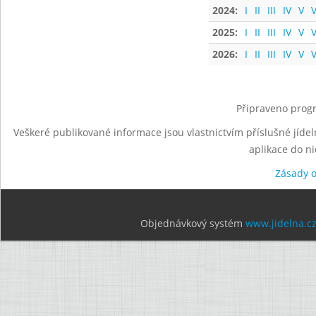
2024:
I
II
III
IV
V
V
2025:
I
II
III
IV
V
V
2026:
I
II
III
IV
V
V
Připraveno progr
Veškeré publikované informace jsou vlastnictvím příslušné jídel
aplikace do n
Zásady 
Objednávkový systém
www.jidelna.c