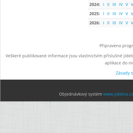
2024:
I
II
III
IV
V
V
2025:
I
II
III
IV
V
V
2026:
I
II
III
IV
V
V
Připraveno progr
Veškeré publikované informace jsou vlastnictvím příslušné jídel
aplikace do n
Zásady 
Objednávkový systém
www.jidelna.c