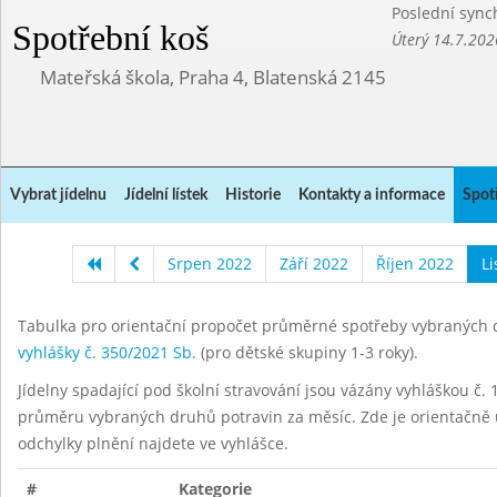
Poslední sync
Spotřební koš
Úterý 14.7.202
Mateřská škola, Praha 4, Blatenská 2145
Vybrat jídelnu
Jídelní lístek
Historie
Kontakty a informace
Spot
Srpen 2022
Září 2022
Říjen 2022
L
Tabulka pro orientační propočet průměrné spotřeby vybraných d
vyhlášky č. 350/2021 Sb.
(pro dětské skupiny 1-3 roky).
Jídelny spadající pod školní stravování jsou vázány vyhláškou č. 1
průměru vybraných druhů potravin za měsíc. Zde je orientačně u
odchylky plnění najdete ve vyhlášce.
#
Kategorie