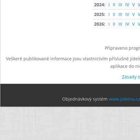
2024:
I
II
III
IV
V
V
2025:
I
II
III
IV
V
V
2026:
I
II
III
IV
V
V
Připraveno progr
Veškeré publikované informace jsou vlastnictvím příslušné jídel
aplikace do n
Zásady 
Objednávkový systém
www.jidelna.c