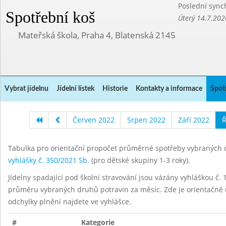
Poslední sync
Spotřební koš
Úterý 14.7.202
Mateřská škola, Praha 4, Blatenská 2145
Vybrat jídelnu
Jídelní lístek
Historie
Kontakty a informace
Spot
Červen 2022
Srpen 2022
Září 2022
Ř
Tabulka pro orientační propočet průměrné spotřeby vybraných d
vyhlášky č. 350/2021 Sb.
(pro dětské skupiny 1-3 roky).
Jídelny spadající pod školní stravování jsou vázány vyhláškou č. 1
průměru vybraných druhů potravin za měsíc. Zde je orientačně u
odchylky plnění najdete ve vyhlášce.
#
Kategorie