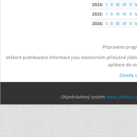
2024:
I
II
III
IV
V
V
2025:
I
II
III
IV
V
V
2026:
I
II
III
IV
V
V
Připraveno progr
Veškeré publikované informace jsou vlastnictvím příslušné jídel
aplikace do n
Zásady 
Objednávkový systém
www.jidelna.c