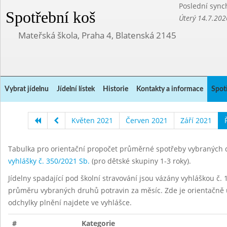
Poslední sync
Spotřební koš
Úterý 14.7.202
Mateřská škola, Praha 4, Blatenská 2145
Vybrat jídelnu
Jídelní lístek
Historie
Kontakty a informace
Spot
Květen 2021
Červen 2021
Září 2021
Tabulka pro orientační propočet průměrné spotřeby vybraných d
vyhlášky č. 350/2021 Sb.
(pro dětské skupiny 1-3 roky).
Jídelny spadající pod školní stravování jsou vázány vyhláškou č. 1
průměru vybraných druhů potravin za měsíc. Zde je orientačně u
odchylky plnění najdete ve vyhlášce.
#
Kategorie