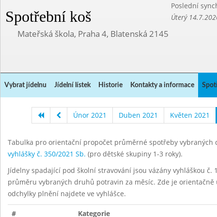
Poslední sync
Spotřební koš
Úterý 14.7.202
Mateřská škola, Praha 4, Blatenská 2145
Vybrat jídelnu
Jídelní lístek
Historie
Kontakty a informace
Spot
Únor 2021
Duben 2021
Květen 2021
Tabulka pro orientační propočet průměrné spotřeby vybraných d
vyhlášky č. 350/2021 Sb.
(pro dětské skupiny 1-3 roky).
Jídelny spadající pod školní stravování jsou vázány vyhláškou č. 1
průměru vybraných druhů potravin za měsíc. Zde je orientačně u
odchylky plnění najdete ve vyhlášce.
#
Kategorie