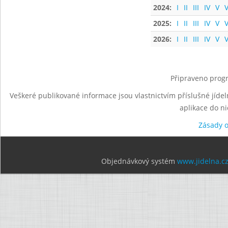
2024:
I
II
III
IV
V
V
2025:
I
II
III
IV
V
V
2026:
I
II
III
IV
V
V
Připraveno progr
Veškeré publikované informace jsou vlastnictvím příslušné jídel
aplikace do n
Zásady 
Objednávkový systém
www.jidelna.c