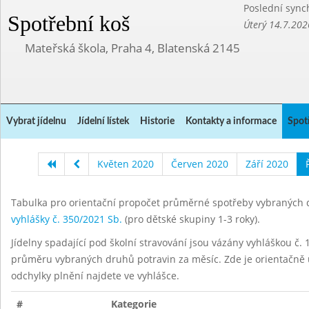
Poslední sync
Spotřební koš
Úterý 14.7.202
Mateřská škola, Praha 4, Blatenská 2145
Vybrat jídelnu
Jídelní lístek
Historie
Kontakty a informace
Spot
Květen 2020
Červen 2020
Září 2020
Tabulka pro orientační propočet průměrné spotřeby vybraných d
vyhlášky č. 350/2021 Sb.
(pro dětské skupiny 1-3 roky).
Jídelny spadající pod školní stravování jsou vázány vyhláškou č. 1
průměru vybraných druhů potravin za měsíc. Zde je orientačně u
odchylky plnění najdete ve vyhlášce.
#
Kategorie