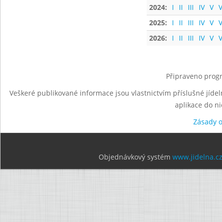
2024:
I
II
III
IV
V
V
2025:
I
II
III
IV
V
V
2026:
I
II
III
IV
V
V
Připraveno progr
Veškeré publikované informace jsou vlastnictvím příslušné jídel
aplikace do n
Zásady 
Objednávkový systém
www.jidelna.c