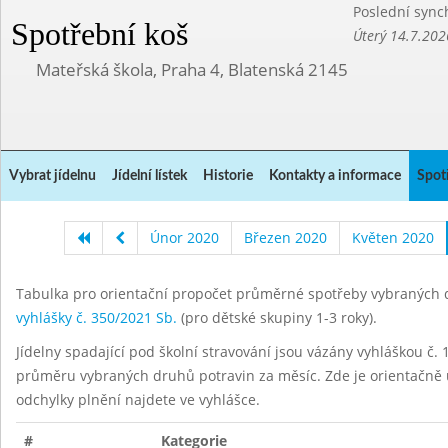
Poslední sync
Spotřební koš
Úterý 14.7.202
Mateřská škola, Praha 4, Blatenská 2145
Vybrat jídelnu
Jídelní lístek
Historie
Kontakty a informace
Spot
Únor 2020
Březen 2020
Květen 2020
Tabulka pro orientační propočet průměrné spotřeby vybraných d
vyhlášky č. 350/2021 Sb.
(pro dětské skupiny 1-3 roky).
Jídelny spadající pod školní stravování jsou vázány vyhláškou č. 1
průměru vybraných druhů potravin za měsíc. Zde je orientačně u
odchylky plnění najdete ve vyhlášce.
#
Kategorie