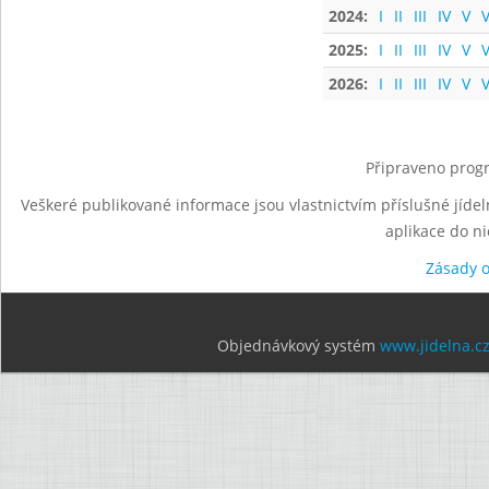
2024:
I
II
III
IV
V
V
2025:
I
II
III
IV
V
V
2026:
I
II
III
IV
V
V
Připraveno progr
Veškeré publikované informace jsou vlastnictvím příslušné jídel
aplikace do n
Zásady 
Objednávkový systém
www.jidelna.c