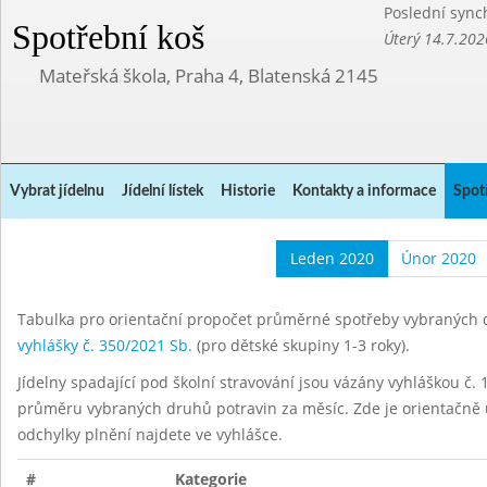
Poslední sync
Spotřební koš
Úterý 14.7.202
Mateřská škola, Praha 4, Blatenská 2145
Vybrat jídelnu
Jídelní lístek
Historie
Kontakty a informace
Spot
Leden 2020
Únor 2020
Tabulka pro orientační propočet průměrné spotřeby vybraných d
vyhlášky č. 350/2021 Sb.
(pro dětské skupiny 1-3 roky).
Jídelny spadající pod školní stravování jsou vázány vyhláškou č. 1
průměru vybraných druhů potravin za měsíc. Zde je orientačně u
odchylky plnění najdete ve vyhlášce.
#
Kategorie