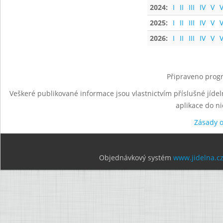
2024:
I
II
III
IV
V
V
2025:
I
II
III
IV
V
V
2026:
I
II
III
IV
V
V
Připraveno progr
Veškeré publikované informace jsou vlastnictvím příslušné jídel
aplikace do n
Zásady 
Objednávkový systém
www.jidelna.c