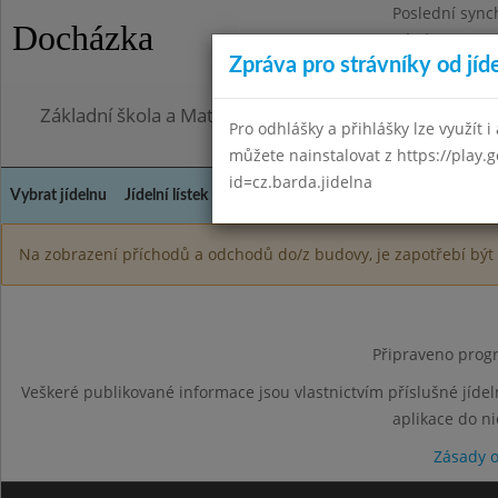
Poslední sync
Docházka
Pátek 7.8.2026
Zpráva pro strávníky od jíd
Omezení obje
Základní škola a Mateřská škola Město Libavá, přísp
Pro odhlášky a přihlášky lze využít i 
můžete nainstalovat z https://play.
id=cz.barda.jidelna
Vybrat jídelnu
Jídelní lístek
Historie
Kontakty a informace
Spot
Na zobrazení příchodů a odchodů do/z budovy, je zapotřebí být 
Připraveno progr
Veškeré publikované informace jsou vlastnictvím příslušné jídel
aplikace do n
Zásady 