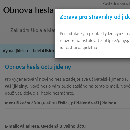
Poslední sync
Obnova hesla
Pátek 7.8.2026
Zpráva pro strávníky od jíd
Omezení obje
Základní škola a Mateřská škola Město Libavá, přísp
Pro odhlášky a přihlášky lze využít i 
můžete nainstalovat z https://play.
id=cz.barda.jidelna
Vybrat jídelnu
Jídelní lístek
Historie
Kontakty a informace
Spot
Obnova hesla účtu jídelny
Pro vygenerování nového hesla zadejte své uživatelské jméno (6 a
vaší jídelny
. Nové heslo vám bude zasláno na tento e-mail. Nové
používat, dokud si heslo nezměníte.
Identifikační číslo (6 až 10 číslic), přidělené vaší jídelnou
E-mailová adresa, uvedená u Vašho účtu